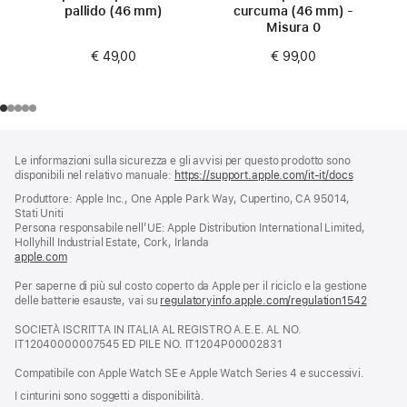
pallido (46 mm)
curcuma (46 mm) -
Misura 0
€ 49,00
€ 99,00
Piè
Note
Le informazioni sulla sicurezza e gli avvisi per questo prodotto sono
a
di
disponibili nel relativo manuale:
https://support.apple.com/it-it/docs
(si
piè
pagina
apre
Produttore: Apple Inc., One Apple Park Way, Cupertino, CA 95014,
di
una
Stati Uniti
pagina
nuova
Persona responsabile nell’UE: Apple Distribution International Limited,
finestra)
Hollyhill Industrial Estate, Cork, Irlanda
apple.com
(si
apre
Per saperne di più sul costo coperto da Apple per il riciclo e la gestione
una
delle batterie esauste, vai su
nuova
regulatoryinfo.apple.com/regulation1542
(si
finestra)
apre
SOCIETÀ ISCRITTA IN ITALIA AL REGISTRO A.E.E. AL NO.
una
IT12040000007545 ED PILE NO. IT1204P00002831
nuova
finestra
Compatibile con Apple Watch SE e Apple Watch Series 4 e successivi.
I cinturini sono soggetti a disponibilità.