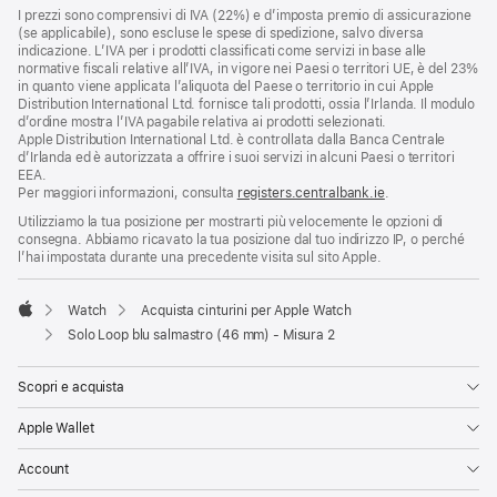
I prezzi sono comprensivi di IVA (22%) e d’imposta premio di assicurazione
(se applicabile), sono escluse le spese di spedizione, salvo diversa
indicazione. L’IVA per i prodotti classificati come servizi in base alle
normative fiscali relative all’IVA, in vigore nei Paesi o territori UE, è del 23%
in quanto viene applicata l’aliquota del Paese o territorio in cui Apple
Distribution International Ltd. fornisce tali prodotti, ossia l’Irlanda. Il modulo
d’ordine mostra l’IVA pagabile relativa ai prodotti selezionati.
Apple Distribution International Ltd. è controllata dalla Banca Centrale
d’Irlanda ed è autorizzata a offrire i suoi servizi in alcuni Paesi o territori
EEA.
Per maggiori informazioni, consulta
registers.centralbank.ie
.
Utilizziamo la tua posizione per mostrarti più velocemente le opzioni di
consegna. Abbiamo ricavato la tua posizione dal tuo indirizzo IP, o perché
l’hai impostata durante una precedente visita sul sito Apple.
Watch
Acquista cinturini per Apple Watch
Apple
Solo Loop blu salmastro (46 mm) - Misura 2
Scopri e acquista
Apple Wallet
Account