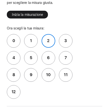
per scegliere la misura giusta.
Inizia la misurazione
Ora scegli la tua misura:
0
1
2
3
4
5
6
7
8
9
10
11
12