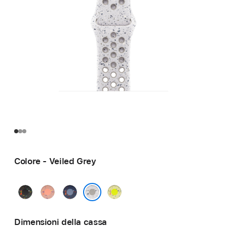
Colore - Veiled Grey
Midnight
Alpenglow
Blue
Volt
Black
Pink
Ribbon
Splash
Veiled Grey
Dimensioni della cassa