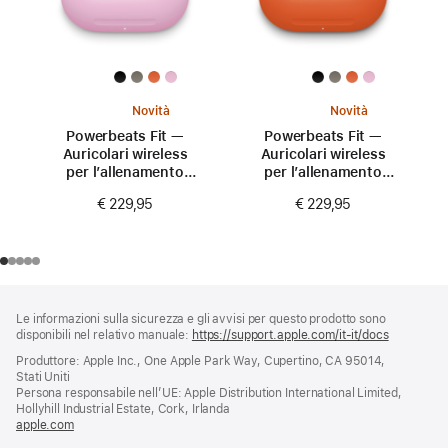
Novità
Novità
Powerbeats Fit —
Powerbeats Fit —
Auricolari wireless
Auricolari wireless
per l’allenamento
per l’allenamento
con aderenza
con aderenza
€ 229,95
€ 229,95
perfetta —
perfetta —
Rosa energico
Arancione scintilla
Piè
Note
Le informazioni sulla sicurezza e gli avvisi per questo prodotto sono
a
di
disponibili nel relativo manuale:
https://support.apple.com/it-it/docs
(si
piè
pagina
apre
Produttore: Apple Inc., One Apple Park Way, Cupertino, CA 95014,
di
una
Stati Uniti
pagina
nuova
Persona responsabile nell’UE: Apple Distribution International Limited,
finestra)
Hollyhill Industrial Estate, Cork, Irlanda
apple.com
(si
apre