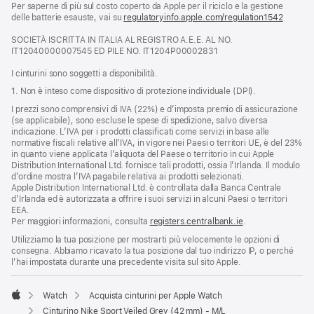
Per saperne di più sul costo coperto da Apple per il riciclo e la gestione
una
delle batterie esauste, vai su
nuova
regulatoryinfo.apple.com/regulation1542
(si
finestra)
apre
SOCIETÀ ISCRITTA IN ITALIA AL REGISTRO A.E.E. AL NO.
una
IT12040000007545 ED PILE NO. IT1204P00002831
nuova
finestra
I cinturini sono soggetti a disponibilità.
1. Non è inteso come dispositivo di protezione individuale (DPI).
I prezzi sono comprensivi di IVA (22%) e d’imposta premio di assicurazione
(se applicabile), sono escluse le spese di spedizione, salvo diversa
indicazione. L’IVA per i prodotti classificati come servizi in base alle
normative fiscali relative all’IVA, in vigore nei Paesi o territori UE, è del 23%
in quanto viene applicata l’aliquota del Paese o territorio in cui Apple
Distribution International Ltd. fornisce tali prodotti, ossia l’Irlanda. Il modulo
d’ordine mostra l’IVA pagabile relativa ai prodotti selezionati.
Apple Distribution International Ltd. è controllata dalla Banca Centrale
d’Irlanda ed è autorizzata a offrire i suoi servizi in alcuni Paesi o territori
EEA.
Per maggiori informazioni, consulta
registers.centralbank.ie
.
Utilizziamo la tua posizione per mostrarti più velocemente le opzioni di
consegna. Abbiamo ricavato la tua posizione dal tuo indirizzo IP, o perché
l’hai impostata durante una precedente visita sul sito Apple.
Watch
Acquista cinturini per Apple Watch
Apple
Cinturino Nike Sport Veiled Grey (42 mm) - M/L