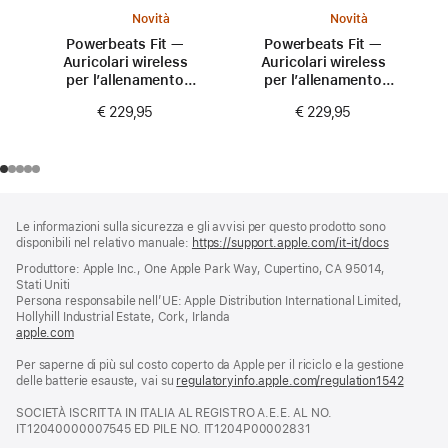
Novità
Novità
Powerbeats Fit —
Powerbeats Fit —
Auricolari wireless
Auricolari wireless
per l’allenamento
per l’allenamento
con aderenza
con aderenza
€ 229,95
€ 229,95
perfetta —
perfetta —
Rosa energico
Arancione scintilla
Piè
Note
Le informazioni sulla sicurezza e gli avvisi per questo prodotto sono
a
di
disponibili nel relativo manuale:
https://support.apple.com/it-it/docs
(si
piè
pagina
apre
Produttore: Apple Inc., One Apple Park Way, Cupertino, CA 95014,
di
una
Stati Uniti
pagina
nuova
Persona responsabile nell’UE: Apple Distribution International Limited,
finestra)
Hollyhill Industrial Estate, Cork, Irlanda
apple.com
(si
apre
Per saperne di più sul costo coperto da Apple per il riciclo e la gestione
una
delle batterie esauste, vai su
nuova
regulatoryinfo.apple.com/regulation1542
(si
finestra)
apre
SOCIETÀ ISCRITTA IN ITALIA AL REGISTRO A.E.E. AL NO.
una
IT12040000007545 ED PILE NO. IT1204P00002831
nuova
finestra