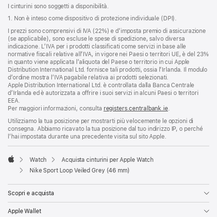
I cinturini sono soggetti a disponibilità.
1. Non è inteso come dispositivo di protezione individuale (DPI).
I prezzi sono comprensivi di IVA (22%) e d’imposta premio di assicurazione
(se applicabile), sono escluse le spese di spedizione, salvo diversa
indicazione. L’IVA per i prodotti classificati come servizi in base alle
normative fiscali relative all’IVA, in vigore nei Paesi o territori UE, è del 23%
in quanto viene applicata l’aliquota del Paese o territorio in cui Apple
Distribution International Ltd. fornisce tali prodotti, ossia l’Irlanda. Il modulo
d’ordine mostra l’IVA pagabile relativa ai prodotti selezionati.
Apple Distribution International Ltd. è controllata dalla Banca Centrale
d’Irlanda ed è autorizzata a offrire i suoi servizi in alcuni Paesi o territori
EEA.
Per maggiori informazioni, consulta
registers.centralbank.ie
.
Utilizziamo la tua posizione per mostrarti più velocemente le opzioni di
consegna. Abbiamo ricavato la tua posizione dal tuo indirizzo IP, o perché
l’hai impostata durante una precedente visita sul sito Apple.
Watch
Acquista cinturini per Apple Watch
Apple
Nike Sport Loop Veiled Grey (46 mm)
Scopri e acquista
Apple Wallet