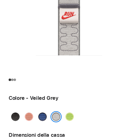
Colore - Veiled Grey
Midnight
Alpenglow
Blue
Volt
Black
Pink
Ribbon
Splash
Veiled Grey
Dimensioni della cassa