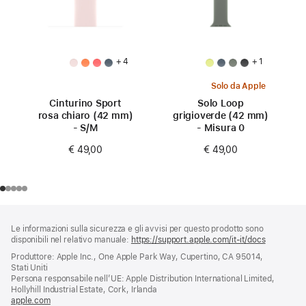
+ 4
+ 1
Solo da Apple
Cinturino Sport
Solo Loop
rosa chiaro (42 mm)
grigioverde (42 mm)
- S/M
- Misura 0
€ 49,00
€ 49,00
Piè
Note
Le informazioni sulla sicurezza e gli avvisi per questo prodotto sono
a
di
disponibili nel relativo manuale:
https://support.apple.com/it-it/docs
(si
piè
pagina
apre
Produttore: Apple Inc., One Apple Park Way, Cupertino, CA 95014,
di
una
Stati Uniti
pagina
nuova
Persona responsabile nell’UE: Apple Distribution International Limited,
finestra)
Hollyhill Industrial Estate, Cork, Irlanda
apple.com
(si