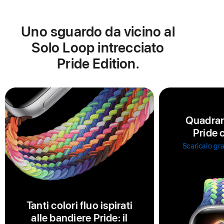
Uno sguardo da vicino al
Solo Loop intrecciato
Pride Edition.
Quadran
Pride 
Scaricalo gra
Tanti colori fluo ispirati
alle bandiere Pride: il