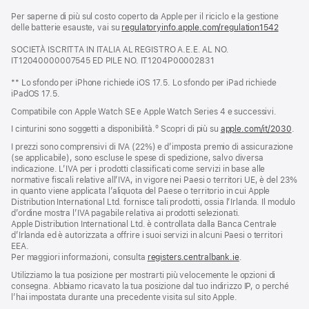
apre
Per saperne di più sul costo coperto da Apple per il riciclo e la gestione
una
delle batterie esauste, vai su
nuova
regulatoryinfo.apple.com/regulation1542
(si
finestra)
apre
SOCIETÀ ISCRITTA IN ITALIA AL REGISTRO A.E.E. AL NO.
una
IT12040000007545 ED PILE NO. IT1204P00002831
nuova
finestra
** Lo sfondo per iPhone richiede iOS 17.5. Lo sfondo per iPad richiede
iPadOS 17.5.
Compatibile con Apple Watch SE e Apple Watch Series 4 e successivi.
I cinturini sono soggetti a disponibilità.º Scopri di più su
apple.com/it/2030
.
I prezzi sono comprensivi di IVA (22%) e d’imposta premio di assicurazione
(se applicabile), sono escluse le spese di spedizione, salvo diversa
indicazione. L’IVA per i prodotti classificati come servizi in base alle
normative fiscali relative all’IVA, in vigore nei Paesi o territori UE, è del 23%
in quanto viene applicata l’aliquota del Paese o territorio in cui Apple
Distribution International Ltd. fornisce tali prodotti, ossia l’Irlanda. Il modulo
d’ordine mostra l’IVA pagabile relativa ai prodotti selezionati.
Apple Distribution International Ltd. è controllata dalla Banca Centrale
d’Irlanda ed è autorizzata a offrire i suoi servizi in alcuni Paesi o territori
EEA.
Per maggiori informazioni, consulta
registers.centralbank.ie
.
Utilizziamo la tua posizione per mostrarti più velocemente le opzioni di
consegna. Abbiamo ricavato la tua posizione dal tuo indirizzo IP, o perché
l’hai impostata durante una precedente visita sul sito Apple.