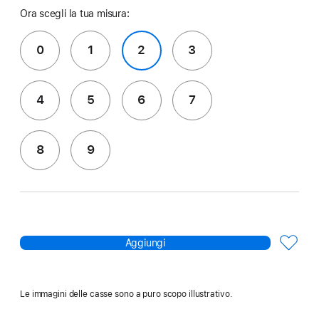
Ora scegli la tua misura:
0
1
2
3
4
5
6
7
8
9
Aggiungi
Le immagini delle casse sono a puro scopo illustrativo.