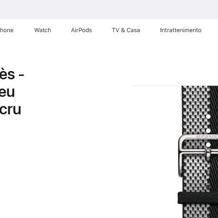
Phone
Watch
AirPods
TV & Casa
Intrattenimento
ès -
Jeu
Écru