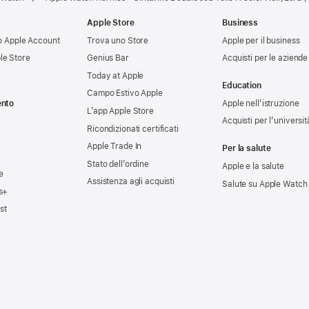
Apple Store
Business
tuo Apple Account
Trova uno Store
Apple per il business
le Store
Genius Bar
Acquisti per le aziende
Today at Apple
Education
Campo Estivo Apple
ento
Apple nell’istruzione
L’app Apple Store
Acquisti per l’universit
Ricondizionati certificati
Apple Trade In
Per la salute
Stato dell’ordine
Apple e la salute
e
Assistenza agli acquisti
Salute su Apple Watch
s+
st