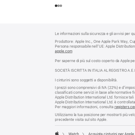
Piè
Note
Le informazioni sulla sicurezza e gli avvisi per 
a
di
piè
Produttore: Apple Inc., One Apple Park Way, Cup
pagina
Persona responsabile nell’UE: Apple Distribution I
di
apple.com
(si
pagina
apre
Per saperne di più sul costo coperto da Apple per 
una
nuova
SOCIETÀ ISCRITTA IN ITALIA AL REGISTRO A.E
finestra)
I cinturini sono soggetti a disponibilità.
I prezzi sono comprensivi di IVA (22%) e d’impost
classificati come servizi in base alle normative fi
Apple Distribution International Ltd. fornisce tali 
Apple Distribution International Ltd. è controllata
Per maggiori informazioni, consulta
registers.ce
Utilizziamo la tua posizione per mostrarti più ve
precedente visita sul sito Apple.
Watch
Acquista cinturini per Appl