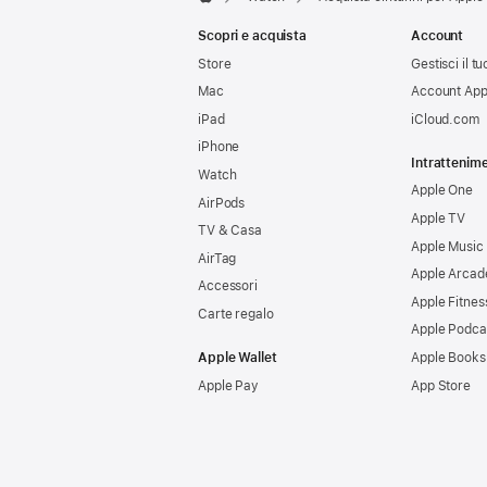
Apple
Scopri e acquista
Account
Store
Gestisci il 
Mac
Account App
iPad
iCloud.com
iPhone
Intrattenim
Watch
Apple One
AirPods
Apple TV
TV & Casa
Apple Music
AirTag
Apple Arcad
Accessori
Apple Fitnes
Carte regalo
Apple Podca
Apple Wallet
Apple Books
Apple Pay
App Store