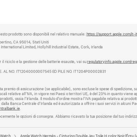
questo prodotto sono disponibili nel relativo manuale:
https://support.apple.com/it-i
ertino, CA 95014, Stati Uniti
nternational Limited, Hollyhill Industrial Estate, Cork, Irlanda
il riciclo e la gestione delle batterie esauste, vai su
regulatoryinfo.apple.com/re
.E. AL NO. IT12040000007545 ED PILE NO. IT1204P00002831
a premio di assicurazione (se applicabile), sono escluse le spese di spedizione, sa
scali relative all’IVA, in vigore nei Paesi o territori UE, è del 23% in quanto viene ap
prodotti, ossia l’Irlanda. Il modulo d’ordine mostra l’IVA pagabile relativa ai prodott
 dalla Banca Centrale d’Irlanda ed è autorizzata a offrire i suoi servizi in alcuni Pae
ntralbank.ie
.
locemente le opzioni di consegna. Abbiamo ricavato la tua posizione dal tuo indiriz
e Watch
Apple Watch Hermès - Cinturino Double Jeu Toile H color Noir/Écru 