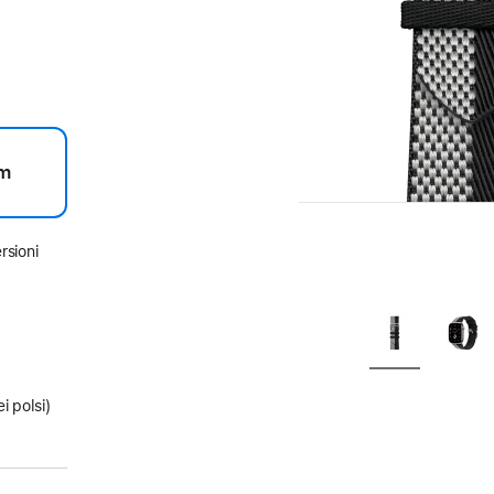
m
rsioni
i polsi)