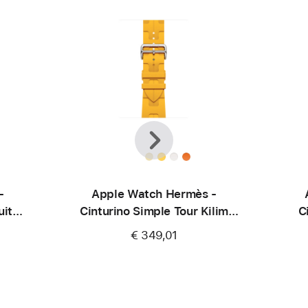
Precedente
Avanti
-
Apple Watch Hermès -
uit
Cinturino Simple Tour Kilim
C
color Jaune (46 mm)
€ 349,01