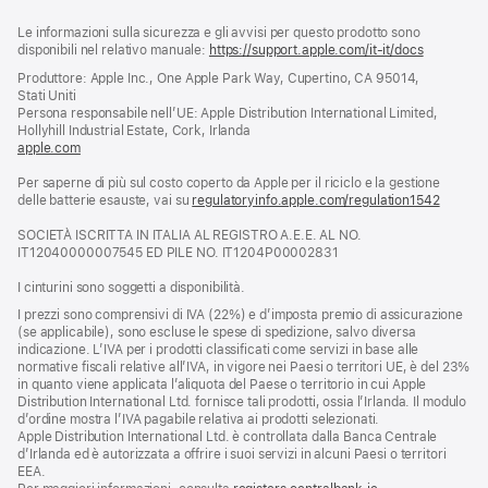
Piè
Note
Le informazioni sulla sicurezza e gli avvisi per questo prodotto sono
a
di
disponibili nel relativo manuale:
https://support.apple.com/it-it/docs
(si
piè
pagina
apre
Produttore: Apple Inc., One Apple Park Way, Cupertino, CA 95014,
di
una
Stati Uniti
pagina
nuova
Persona responsabile nell’UE: Apple Distribution International Limited,
finestra)
Hollyhill Industrial Estate, Cork, Irlanda
apple.com
(si
apre
Per saperne di più sul costo coperto da Apple per il riciclo e la gestione
una
delle batterie esauste, vai su
nuova
regulatoryinfo.apple.com/regulation1542
(si
finestra)
apre
SOCIETÀ ISCRITTA IN ITALIA AL REGISTRO A.E.E. AL NO.
una
IT12040000007545 ED PILE NO. IT1204P00002831
nuova
finestra
I cinturini sono soggetti a disponibilità.
I prezzi sono comprensivi di IVA (22%) e d’imposta premio di assicurazione
(se applicabile), sono escluse le spese di spedizione, salvo diversa
indicazione. L’IVA per i prodotti classificati come servizi in base alle
normative fiscali relative all’IVA, in vigore nei Paesi o territori UE, è del 23%
in quanto viene applicata l’aliquota del Paese o territorio in cui Apple
Distribution International Ltd. fornisce tali prodotti, ossia l’Irlanda. Il modulo
d’ordine mostra l’IVA pagabile relativa ai prodotti selezionati.
Apple Distribution International Ltd. è controllata dalla Banca Centrale
d’Irlanda ed è autorizzata a offrire i suoi servizi in alcuni Paesi o territori
EEA.