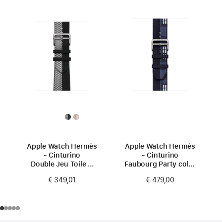
Apple Watch Hermès
Apple Watch Hermès
- Cinturino
- Cinturino
Double Jeu Toile H
Faubourg Party color
color Noir/Écru
Bleu Nuit da 42 mm
€ 349,01
€ 479,00
(42 mm)