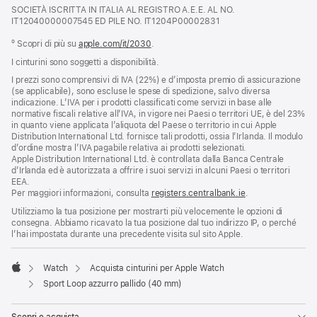
SOCIETÀ ISCRITTA IN ITALIA AL REGISTRO A.E.E. AL NO.
una
IT12040000007545 ED PILE NO. IT1204P00002831
nuova
finestra
º Scopri di più su
apple.com/it/2030
.
I cinturini sono soggetti a disponibilità.
I prezzi sono comprensivi di IVA (22%) e d’imposta premio di assicurazione
(se applicabile), sono escluse le spese di spedizione, salvo diversa
indicazione. L’IVA per i prodotti classificati come servizi in base alle
normative fiscali relative all’IVA, in vigore nei Paesi o territori UE, è del 23%
in quanto viene applicata l’aliquota del Paese o territorio in cui Apple
Distribution International Ltd. fornisce tali prodotti, ossia l’Irlanda. Il modulo
d’ordine mostra l’IVA pagabile relativa ai prodotti selezionati.
Apple Distribution International Ltd. è controllata dalla Banca Centrale
d’Irlanda ed è autorizzata a offrire i suoi servizi in alcuni Paesi o territori
EEA.
Per maggiori informazioni, consulta
registers.centralbank.ie
.
Utilizziamo la tua posizione per mostrarti più velocemente le opzioni di
consegna. Abbiamo ricavato la tua posizione dal tuo indirizzo IP, o perché
l’hai impostata durante una precedente visita sul sito Apple.
Watch
Acquista cinturini per Apple Watch
Apple
Sport Loop azzurro pallido (40 mm)
Scopri e acquista