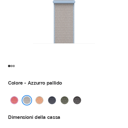
Colore - Azzurro pallido
Rosa
Melone
Blu
Verde
Grigio
guava
salmastro
bosco
scuro
Azzurro pallido
Dimensioni della cassa