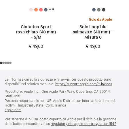
+ 4
Solo da Apple
Cinturino Sport
Solo Loop blu
rosa chiaro (40 mm)
salmastro (40 mm) -
- S/M
Misura 0
€ 49,00
€ 49,00
Piè
Note
Le informazioni sulla sicurezza e gli avvisi per questo prodotto sono
a
di
disponibili nel relativo manuale:
https://support.apple.com/it-it/docs
(si
piè
pagina
apre
Produttore: Apple Inc., One Apple Park Way, Cupertino, CA 95014,
di
una
Stati Uniti
pagina
nuova
Persona responsabile nell’UE: Apple Distribution International Limited,
finestra)
Hollyhill Industrial Estate, Cork, Irlanda
apple.com
(si
apre
Per saperne di più sul costo coperto da Apple per il riciclo e la gestione
una
delle batterie esauste, vai su
nuova
regulatoryinfo.apple.com/regulation1542
(si
finestra)
apre