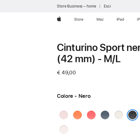
Store Business – home
Esci
Apple
Store
Mac
iPad
i
Cinturino Sport ne
(42 mm) - M/L
€ 49,00
Colore - Nero
Rosa
Mandarino
Rosa
Blu
Galassia
chiaro
guava
salmastro
Nero
Rosa
fard