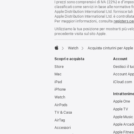
I prezzi sono comprensivi di IVA (22%) e d’impost
classificati come servizi in base alle normative fi
Apple Distribution International Ltd. fornisce tali 
Apple Distribution International Ltd. è controllata
Per maggiori informazioni, consulta
registers.ce
Utilizziamo la tua posizione per mostrarti più ve
precedente visita sul sito Apple.
Watch
Acquista cinturini per Appl
Apple
Scopri e acquista
Account
Store
Gestisci il 
Mac
Account App
iPad
iCloud.com
iPhone
Intrattenim
Watch
Apple One
AirPods
Apple TV
TV & Casa
Apple Music
AirTag
Apple Arcad
Accessori
Apple Fitnes