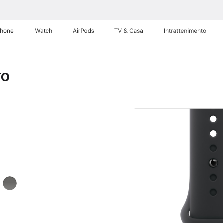
Phone
Watch
AirPods
TV & Casa
Intrattenimento
ro
Grigio
pietra