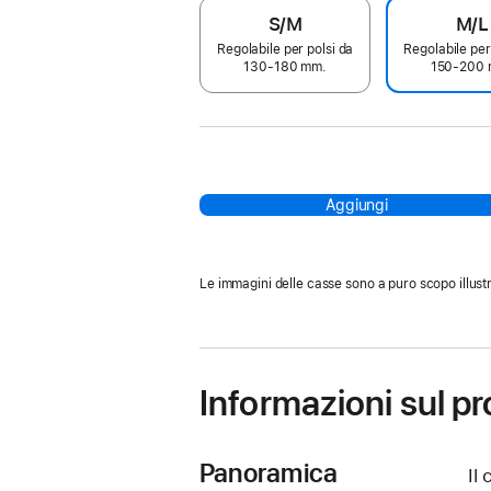
S/M
M/L
Regolabile per polsi da
Regolabile per
130-180 mm.
150-200 
Aggiungi
Le immagini delle casse sono a puro scopo illustr
Informazioni sul p
Panoramica
Il