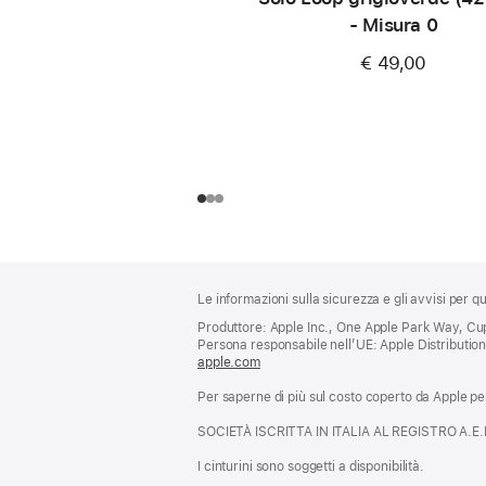
- Misura 0
€ 49,00
Piè
Note
Le informazioni sulla sicurezza e gli avvisi per 
a
di
piè
Produttore: Apple Inc., One Apple Park Way, Cup
pagina
Persona responsabile nell’UE: Apple Distribution I
di
apple.com
(si
pagina
apre
Per saperne di più sul costo coperto da Apple per 
una
nuova
SOCIETÀ ISCRITTA IN ITALIA AL REGISTRO A.E
finestra)
I cinturini sono soggetti a disponibilità.