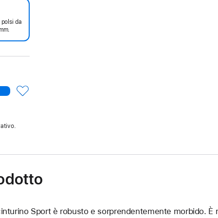
 polsi da
mm.
ativo.
rodotto
 cinturino Sport è robusto e sorprendentemente morbido. È r