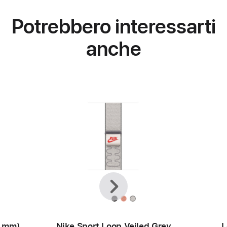
Potrebbero interessarti
anche
Precedente
Avanti
2 mm)
Nike Sport Loop Veiled Grey
L