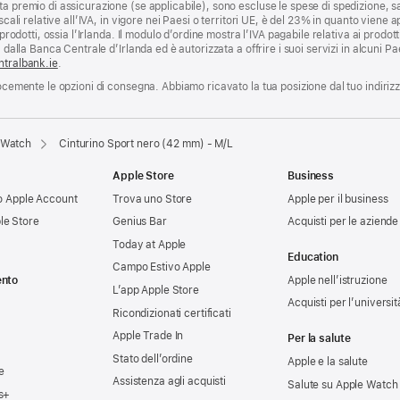
a premio di assicurazione (se applicabile), sono escluse le spese di spedizione, sa
scali relative all’IVA, in vigore nei Paesi o territori UE, è del 23% in quanto viene ap
prodotti, ossia l’Irlanda. Il modulo d’ordine mostra l’IVA pagabile relativa ai prodott
 dalla Banca Centrale d’Irlanda ed è autorizzata a offrire i suoi servizi in alcuni Pae
ntralbank.ie
.
locemente le opzioni di consegna. Abbiamo ricavato la tua posizione dal tuo indiriz
e Watch
Cinturino Sport nero (42 mm) - M/L
Apple Store
Business
tuo Apple Account
Trova uno Store
Apple per il business
le Store
Genius Bar
Acquisti per le aziende
Today at Apple
Education
Campo Estivo Apple
ento
Apple nell’istruzione
L’app Apple Store
Acquisti per l’universit
Ricondizionati certificati
Apple Trade In
Per la salute
Stato dell’ordine
Apple e la salute
e
Assistenza agli acquisti
Salute su Apple Watch
s+