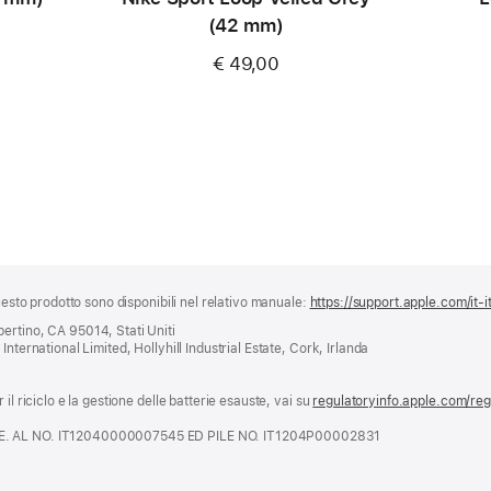
(42 mm)
€ 49,00
questo prodotto sono disponibili nel relativo manuale:
https://support.apple.com/it-i
ertino, CA 95014, Stati Uniti
nternational Limited, Hollyhill Industrial Estate, Cork, Irlanda
il riciclo e la gestione delle batterie esauste, vai su
regulatoryinfo.apple.com/re
.E. AL NO. IT12040000007545 ED PILE NO. IT1204P00002831