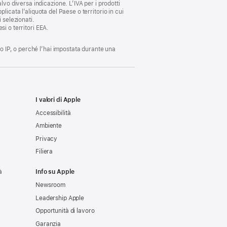
lvo diversa indicazione. L’IVA per i prodotti
plicata l’aliquota del Paese o territorio in cui
i selezionati.
si o territori EEA.
zo IP, o perché l’hai impostata durante una
I valori di Apple
Accessibilità
Ambiente
Privacy
Filiera
à
Info su Apple
Newsroom
Leadership Apple
Opportunità di lavoro
Garanzia