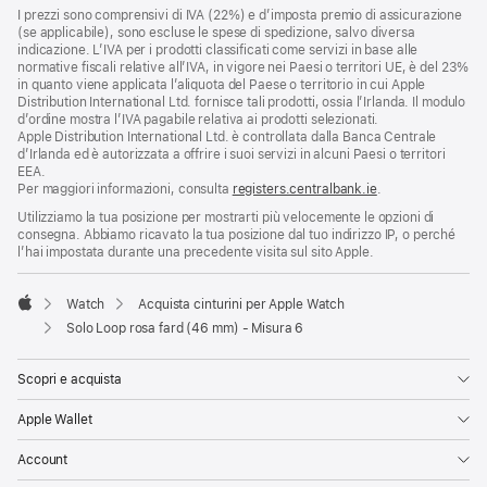
I prezzi sono comprensivi di IVA (22%) e d’imposta premio di assicurazione
(se applicabile), sono escluse le spese di spedizione, salvo diversa
indicazione. L’IVA per i prodotti classificati come servizi in base alle
normative fiscali relative all’IVA, in vigore nei Paesi o territori UE, è del 23%
in quanto viene applicata l’aliquota del Paese o territorio in cui Apple
Distribution International Ltd. fornisce tali prodotti, ossia l’Irlanda. Il modulo
d’ordine mostra l’IVA pagabile relativa ai prodotti selezionati.
Apple Distribution International Ltd. è controllata dalla Banca Centrale
d’Irlanda ed è autorizzata a offrire i suoi servizi in alcuni Paesi o territori
EEA.
Per maggiori informazioni, consulta
registers.centralbank.ie
.
Utilizziamo la tua posizione per mostrarti più velocemente le opzioni di
consegna. Abbiamo ricavato la tua posizione dal tuo indirizzo IP, o perché
l’hai impostata durante una precedente visita sul sito Apple.
Watch
Acquista cinturini per Apple Watch
Apple
Solo Loop rosa fard (46 mm) - Misura 6
Scopri e acquista
Apple Wallet
Account