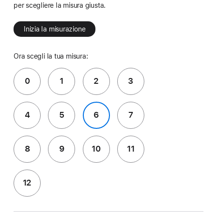
per scegliere la misura giusta.
Inizia la misurazione
Ora scegli la tua misura:
0
1
2
3
4
5
6
7
8
9
10
11
12