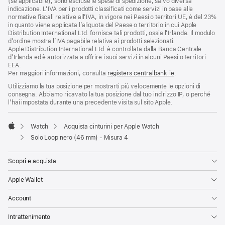
(se applicabile), sono escluse le spese di spedizione, salvo diversa
indicazione. L’IVA per i prodotti classificati come servizi in base alle
normative fiscali relative all’IVA, in vigore nei Paesi o territori UE, è del 23%
in quanto viene applicata l’aliquota del Paese o territorio in cui Apple
Distribution International Ltd. fornisce tali prodotti, ossia l’Irlanda. Il modulo
d’ordine mostra l’IVA pagabile relativa ai prodotti selezionati.
Apple Distribution International Ltd. è controllata dalla Banca Centrale
d’Irlanda ed è autorizzata a offrire i suoi servizi in alcuni Paesi o territori
EEA.
Per maggiori informazioni, consulta
registers.centralbank.ie
.
Utilizziamo la tua posizione per mostrarti più velocemente le opzioni di
consegna. Abbiamo ricavato la tua posizione dal tuo indirizzo IP, o perché
l’hai impostata durante una precedente visita sul sito Apple.
Watch
Acquista cinturini per Apple Watch
Apple
Solo Loop nero (46 mm) - Misura 4
Scopri e acquista
Apple Wallet
Account
Intrattenimento