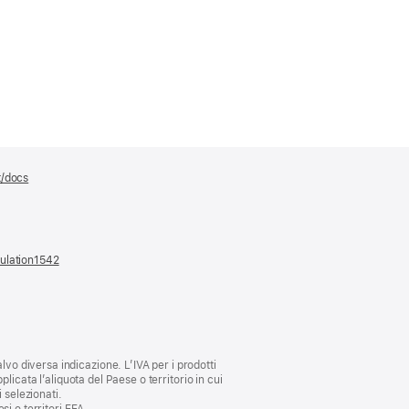
t/docs
(si
apre
una
nuova
finestra)
gulation1542
(si
apre
una
nuova
finestra)
lvo diversa indicazione. L’IVA per i prodotti
plicata l’aliquota del Paese o territorio in cui
i selezionati.