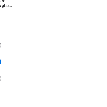
fort.
a giusta.