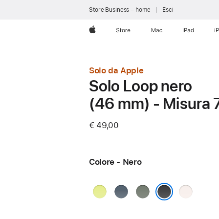
Store Business – home
Esci
Apple
Store
Mac
iPad
i
Solo da Apple
Solo Loop nero
(46 mm) - Misura 
€ 49,00
Colore - Nero
Giallo
Blu
Grigioverde
Rosa
neon
salmastro
fard
Nero