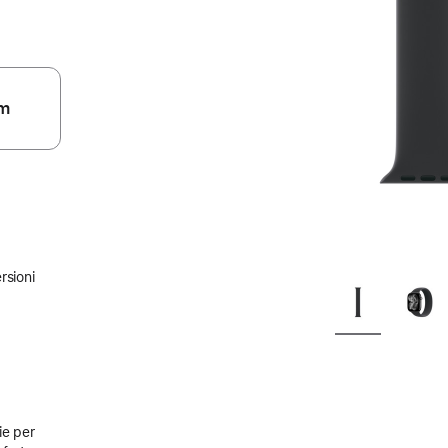
m
rsioni
ie per