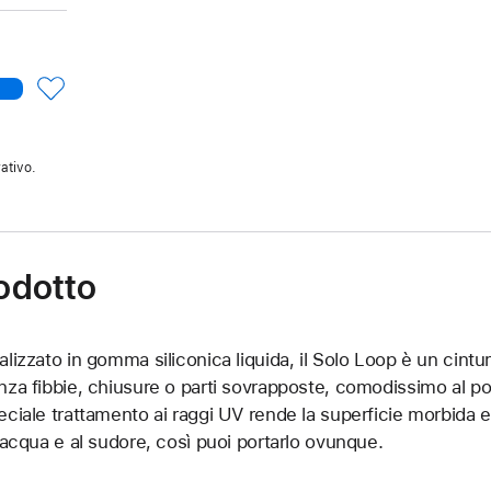
ativo.
rodotto
alizzato in gomma siliconica liquida, il Solo Loop è un cintu
nza fibbie, chiusure o parti sovrapposte, comodissimo al pols
eciale trattamento ai raggi UV rende la superficie morbida e p
l’acqua e al sudore, così puoi portarlo ovunque.