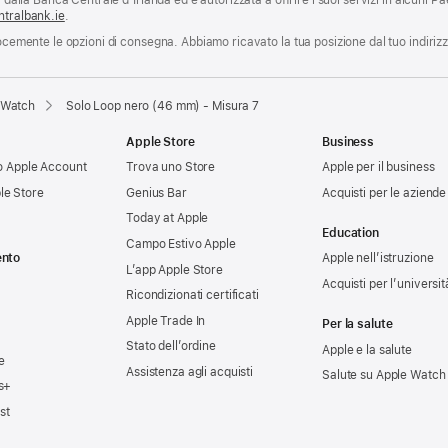
 dalla Banca Centrale d’Irlanda ed è autorizzata a offrire i suoi servizi in alcuni Pae
ntralbank.ie
.
locemente le opzioni di consegna. Abbiamo ricavato la tua posizione dal tuo indiriz
e Watch
Solo Loop nero (46 mm) - Misura 7
Apple Store
Business
tuo Apple Account
Trova uno Store
Apple per il business
le Store
Genius Bar
Acquisti per le aziende
Today at Apple
Education
Campo Estivo Apple
ento
Apple nell’istruzione
L’app Apple Store
Acquisti per l’universit
Ricondizionati certificati
Apple Trade In
Per la salute
Stato dell’ordine
Apple e la salute
e
Assistenza agli acquisti
Salute su Apple Watch
s+
st