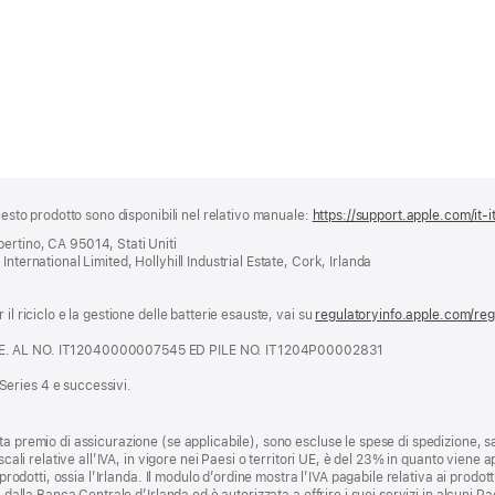
questo prodotto sono disponibili nel relativo manuale:
https://support.apple.com/it-i
ertino, CA 95014, Stati Uniti
nternational Limited, Hollyhill Industrial Estate, Cork, Irlanda
il riciclo e la gestione delle batterie esauste, vai su
regulatoryinfo.apple.com/re
.E. AL NO. IT12040000007545 ED PILE NO. IT1204P00002831
eries 4 e successivi.
a premio di assicurazione (se applicabile), sono escluse le spese di spedizione, sa
scali relative all’IVA, in vigore nei Paesi o territori UE, è del 23% in quanto viene ap
prodotti, ossia l’Irlanda. Il modulo d’ordine mostra l’IVA pagabile relativa ai prodott