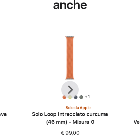
anche
Precedente
Avanti
+ 1
Solo da Apple
ava
Solo Loop intrecciato curcuma
(46 mm) - Misura 0
Ve
€ 99,00