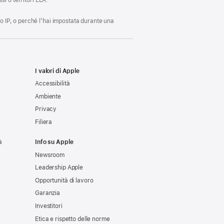
si o territori EEA.
zo IP, o perché l’hai impostata durante una
I valori di Apple
Accessibilità
Ambiente
Privacy
Filiera
à
Info su Apple
Newsroom
Leadership Apple
Opportunità di lavoro
Garanzia
Investitori
Etica e rispetto delle norme