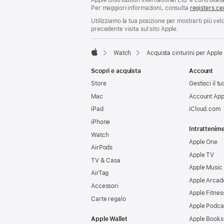
Apple Distribution International Ltd. è controllata
Per maggiori informazioni, consulta
registers.ce
Utilizziamo la tua posizione per mostrarti più ve
precedente visita sul sito Apple.
Watch
Acquista cinturini per Appl
Apple
Scopri e acquista
Account
Store
Gestisci il 
Mac
Account App
iPad
iCloud.com
iPhone
Intrattenim
Watch
Apple One
AirPods
Apple TV
TV & Casa
Apple Music
AirTag
Apple Arcad
Accessori
Apple Fitnes
Carte regalo
Apple Podca
Apple Wallet
Apple Books