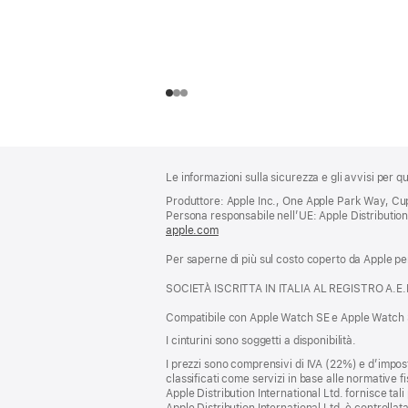
Piè
Note
Le informazioni sulla sicurezza e gli avvisi per 
a
di
piè
Produttore: Apple Inc., One Apple Park Way, Cup
pagina
Persona responsabile nell’UE: Apple Distribution I
di
apple.com
(si
pagina
apre
Per saperne di più sul costo coperto da Apple per 
una
nuova
SOCIETÀ ISCRITTA IN ITALIA AL REGISTRO A.E
finestra)
Compatibile con Apple Watch SE e Apple Watch S
I cinturini sono soggetti a disponibilità.
I prezzi sono comprensivi di IVA (22%) e d’impost
classificati come servizi in base alle normative fi
Apple Distribution International Ltd. fornisce tali 