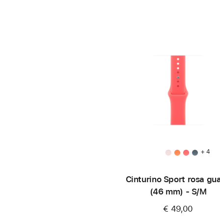
+ 4
Cinturino Sport rosa gu
(46 mm) - S/M
€ 49,00