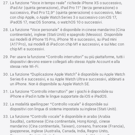
La funzione “Voce in tempo reale” richiede iPhone XS o successivo,
iPad Air (quinta generazione), iPad Pro 11" (terza generazione) o
successivo, iPad Pro 12,9" (quinta generazione) o successivo, Mac
con chip Apple, o Apple Watch Series 3 o successivo con iOS 17,
iPadOS 17, macOS Sonoma, o watchOS 10 o successivi.
La funzione “Voce personale” è disponibile in cinese mandarino (Cina
continentale), inglese (Stati Uniti) e spagnolo (Messico). Disponibile
sui modelli di iPhone 15 Pro, iPhone 16 e successivi, su iPad mini
(A17 Pro), sui modelli di iPad con chip M1 e successivi, e sui Mac con
chip M1 e successivi.
Per usare la funzione “Controllo interruttori” su più piattaforme, tutti i
dispositivi devono essere collegati allo stesso Apple Account e alla
stessa rete Wi‑Fi.
La funzione “Duplicazione Apple Watch” è disponibile su Apple Watch
Series 6 e successivi, e su Apple Watch Ultra e successivi, abbinati a
un iPhone. Non è disponibile su Apple Watch SE.
La funzione “Controllo interruttori” per i giochi è disponibile su
iPhone e iPad in tutte le lingue supportate da iOS e iPadOS.
La modalità spelling per “Controllo vocale” è disponibile sui
dispositivi con lingua di sistema impostata su inglese (Stati Uniti).
La funzione “Controllo vocale” è disponibile in arabo (Arabia
Saudita), cantonese (Cina continentale, Hong Kong), cinese
mandarino (Cina continentale, Taiwan), coreano, francese (Francia),
giapponese, inglese (Australia, Canada, India, Regno Unito,