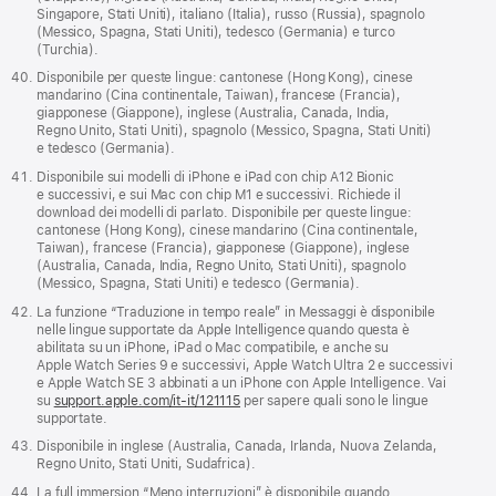
Singapore, Stati Uniti), italiano (Italia), russo (Russia), spagnolo
(Messico, Spagna, Stati Uniti), tedesco (Germania) e turco
(Turchia).
Disponibile per queste lingue: cantonese (Hong Kong), cinese
mandarino (Cina continentale, Taiwan), francese (Francia),
giapponese (Giappone), inglese (Australia, Canada, India,
Regno Unito, Stati Uniti), spagnolo (Messico, Spagna, Stati Uniti)
e tedesco (Germania).
Disponibile sui modelli di iPhone e iPad con chip A12 Bionic
e successivi, e sui Mac con chip M1 e successivi. Richiede il
download dei modelli di parlato. Disponibile per queste lingue:
cantonese (Hong Kong), cinese mandarino (Cina continentale,
Taiwan), francese (Francia), giapponese (Giappone), inglese
(Australia, Canada, India, Regno Unito, Stati Uniti), spagnolo
(Messico, Spagna, Stati Uniti) e tedesco (Germania).
La funzione “Traduzione in tempo reale” in Messaggi è disponibile
nelle lingue supportate da Apple Intelligence quando questa è
abilitata su un iPhone, iPad o Mac compatibile, e anche su
Apple Watch Series 9 e successivi, Apple Watch Ultra 2 e successivi
e Apple Watch SE 3 abbinati a un iPhone con Apple Intelligence. Vai
su
support.apple.com/it-it/121115
per sapere quali sono le lingue
supportate.
Disponibile in inglese (Australia, Canada, Irlanda, Nuova Zelanda,
Regno Unito, Stati Uniti, Sudafrica).
La full immersion “Meno interruzioni” è disponibile quando