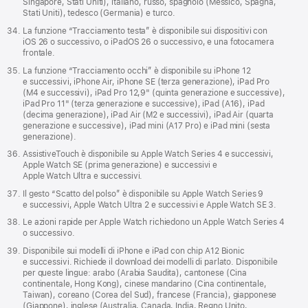
Singapore, Stati Uniti), italiano, russo, spagnolo (Messico, Spagna,
Stati Uniti), tedesco (Germania) e turco.
La funzione “Tracciamento testa” è disponibile sui dispositivi con
iOS 26 o successivo, o iPadOS 26 o successivo, e una foto­camera
frontale.
La funzione “Tracciamento occhi” è disponibile su iPhone 12
e successivi, iPhone Air, iPhone SE (terza generazione), iPad Pro
(M4 e successivi), iPad Pro 12,9" (quinta generazione e successive),
iPad Pro 11" (terza generazione e successive), iPad (A16), iPad
(decima generazione), iPad Air (M2 e successivi), iPad Air (quarta
generazione e successive), iPad mini (A17 Pro) e iPad mini (sesta
generazione).
AssistiveTouch è disponibile su Apple Watch Series 4 e successivi,
Apple Watch SE (prima generazione) e successivi e
Apple Watch Ultra e successivi.
Il gesto “Scatto del polso” è disponibile su Apple Watch Series 9
e successivi, Apple Watch Ultra 2 e successivi e Apple Watch SE 3.
Le azioni rapide per Apple Watch richiedono un Apple Watch Series 4
o successivo.
Disponibile sui modelli di iPhone e iPad con chip A12 Bionic
e successivi. Richiede il download dei modelli di parlato. Disponibile
per queste lingue: arabo (Arabia Saudita), cantonese (Cina
continentale, Hong Kong), cinese mandarino (Cina continentale,
Taiwan), coreano (Corea del Sud), francese (Francia), giapponese
(Giappone), inglese (Australia, Canada, India, Regno Unito,