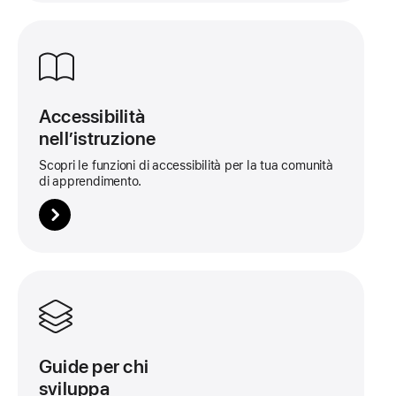
Apri
questa
scheda
Accessibilità
nell’istruzione
Scopri le funzioni di accessibilità per la tua comunità
di apprendimento.
Maggiori
informazioni
su
questo
Guide per chi
riquadro
sviluppa