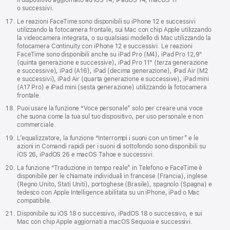
il dispositivo aggiornato ad iOS 14, iPadOS 14, macOS 11
o successivi.
Le reazioni FaceTime sono disponibili su iPhone 12 e successivi
utilizzando la foto­camera frontale, sui Mac con chip Apple utilizzando
la videocamera integrata, o su qualsiasi modello di Mac utilizzando la
foto­camera Continuity con iPhone 12 e successivi. Le reazioni
FaceTime sono disponibili anche su iPad Pro (M4), iPad Pro 12,9"
(quinta generazione e successive), iPad Pro 11" (terza generazione
e successive), iPad (A16), iPad (decima generazione), iPad Air (M2
e successivi), iPad Air (quarta generazione e successive), iPad mini
(A17 Pro) e iPad mini (sesta generazione) utilizzando la foto­camera
frontale.
Puoi usare la funzione “Voce personale” solo per creare una voce
che suona come la tua sul tuo dispositivo, per uso personale e non
commerciale.
L’equalizzatore, la funzione “Interrompi i suoni con un timer” e le
azioni in Comandi rapidi per i suoni di sottofondo sono disponibili su
iOS 26, iPadOS 26 e macOS Tahoe e successivi.
La funzione “Traduzione in tempo reale” in Telefono e FaceTime è
disponibile per le chiamate individuali in francese (Francia), inglese
(Regno Unito, Stati Uniti), portoghese (Brasile), spagnolo (Spagna) e
tedesco con Apple Intelligence abilitata su un iPhone, iPad o Mac
compatibile.
Disponibile su iOS 18 o successivo, iPadOS 18 o successivo, e sui
Mac con chip Apple aggiornati a macOS Sequoia e successivi.