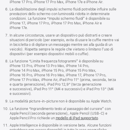
iPhone 17 Pro, iPhone 17 Pro Max, iPhone 17e e iPhone Air.
La disabilitazione degli impulsi schermo fluidi potrebbe influire sulle
prestazioni dello schermo con luminosità ridotta in determinate
condizioni. La funzione “Impulsi schermo fluidi” è disponibile su
iPhone 17, iPhone 17 Pro, iPhone 17 Pro Max, iPhone Air e
iPhone 17e.
In alcune circostanze, usare un dispositivo può distrarti e creare
situazioni di pericolo (per esempio, evita di usare le cuffie mentre vai
in bicicletta o di digitare un messaggio mentre sei alla guida di un
veicolo). Rispetta sempre le regole che vietano o limitano l’uso di
dispositivi (per esempio dispositivi mobili o cuffie).
La funzione “Limita frequenza fotogrammi” è disponibile su
iPhone 13 Pro, iPhone 13 Pro Max, iPhone 14 Pro,
iPhone 14 Pro Max, iPhone 15 Pro, iPhone 15 Pro Max,
iPhone 16 Pro, iPhone 16 Pro Max, iPhone 17, iPhone 17 Pro,
iPhone 17 Pro Max, iPhone Air, iPad Pro 11" (prima, seconda, terza
e quarta generazione), iPad Pro 12,9" (terza generazione
e successive), iPad Pro 11" (M4 e successivi) e iPad Pro 13" (M4
e successivi).
La modalità picture-in-picture non è disponibile su Apple Watch.
La funzione “Ingrandimento testo al passaggio del cursore” con
Apple Pencil (seconda generazione), Apple Pencil (USB‑C) e
Apple Pencil Pro richiede un
modello di iPad supportato
.
Apple Intelligence è disponibile in versione beta. Alcune funzioni