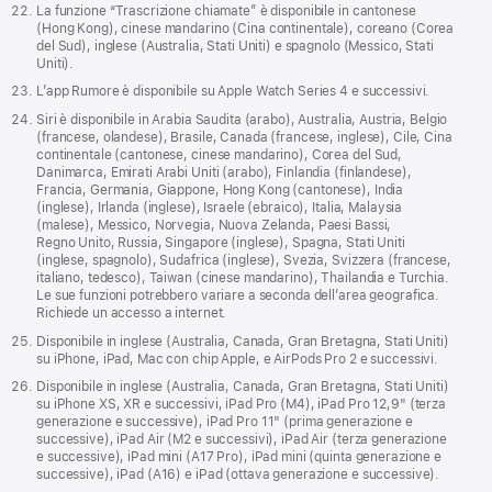
La funzione “Trascrizione chiamate” è disponibile in cantonese
(Hong Kong), cinese mandarino (Cina continentale), coreano (Corea
del Sud), inglese (Australia, Stati Uniti) e spagnolo (Messico, Stati
Uniti).
L’app Rumore è disponibile su Apple Watch Series 4 e successivi.
Siri è disponibile in Arabia Saudita (arabo), Australia, Austria, Belgio
(francese, olandese), Brasile, Canada (francese, inglese), Cile, Cina
continentale (cantonese, cinese mandarino), Corea del Sud,
Danimarca, Emirati Arabi Uniti (arabo), Finlandia (finlandese),
Francia, Germania, Giappone, Hong Kong (cantonese), India
(inglese), Irlanda (inglese), Israele (ebraico), Italia, Malaysia
(malese), Messico, Norvegia, Nuova Zelanda, Paesi Bassi,
Regno Unito, Russia, Singapore (inglese), Spagna, Stati Uniti
(inglese, spagnolo), Sudafrica (inglese), Svezia, Svizzera (francese,
italiano, tedesco), Taiwan (cinese mandarino), Thailandia e Turchia.
Le sue funzioni potrebbero variare a seconda dell’area geografica.
Richiede un accesso a internet.
Disponibile in inglese (Australia, Canada, Gran Bretagna, Stati Uniti)
su iPhone, iPad, Mac con chip Apple, e AirPods Pro 2 e successivi.
Disponibile in inglese (Australia, Canada, Gran Bretagna, Stati Uniti)
su iPhone XS, XR e successivi, iPad Pro (M4), iPad Pro 12,9" (terza
generazione e successive), iPad Pro 11" (prima generazione e
successive), iPad Air (M2 e successivi), iPad Air (terza generazione
e successive), iPad mini (A17 Pro), iPad mini (quinta generazione e
successive), iPad (A16) e iPad (ottava generazione e successive).