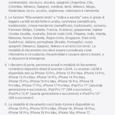
continentale), slovacco, sloveno, spagnolo (Argentina, Cile,
Colombia, Messico, Spagna), svedese, tamil, tedesco, telugu,
thailandese, turco, ucraino, ungherese, valenciano e vietnamita.
Le funzioni “Rilevamento testo” e “Indica e ascolta” sono in grado di
leggere cartelli ed etichette in arabo, cantonese (semplificato,
tradizionale), cinese mandarino (semplificato, tradizionale), coreano,
francese (Belgio, Canada, Francia, Svizzera), giapponese, inglese
(Arabia Saudita, Australia, Emirati Arabi Uniti, Filippine, India, Irlanda,
Malaysia, Nuova Zelanda, Regno Unito, Singapore, Stati Uniti,
Sudafrica), italiano, portoghese (Brasile, Portogallo), russo,
spagnolo (Messico, Spagna), tedesco e ucraino (Ucraina). La
modalità di rilevamento non deve essere considerata come
riferimento in circostanze che potrebbero causare danni o lesioni, o
in situazioni di emergenza.
I rilevatori di porte, persone e arredi in modalità di rilevamento
richiedono dispositivi dotati di scanner LiDAR. Lo scanner LiDAR è
disponibile solo su iPhone 12 Pro, iPhone 12 Pro Max, iPhone 13 Pro,
iPhone 13 Pro Max, iPhone 14 Pro, iPhone 14 Pro Max,
iPhone 15 Pro, iPhone 15 Pro Max, iPhone 16 Pro, iPhone 16
Pro Max, iPhone 17 Pro, iPhone 17 Pro Max, iPad Pro 11" (seconda
generazione e successive), iPad Pro 11" (M4 e successivi),
iPad Pro 12,9" (quarta generazione e successive) e iPad Pro 13"
(M4 e successivi).
La modalità di rilevamento con il tasto Azione è disponibile su
iPhone 15 Pro, iPhone 15 Pro Max, iPhone 16, iPhone 16 Plus,
iPhone 16 Pro, iPhone 16 Pro Max, iPhone 16e, iPhone 17,