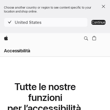
Choose another country or region to see content specific to your
location and shop online.
United States
Continue
Apple
Menu
Accessibilità
di
navigazione
locale
Funzioni
di
accessibilità
Tutte le nostre
funzioni
per l’accessibilità.