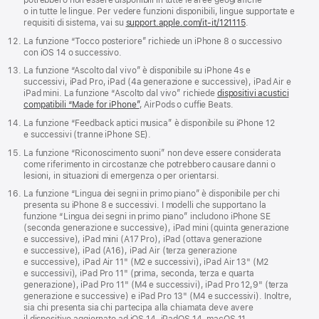
potrebbero non essere disponibili in tutte le aree geografiche
o in tutte le lingue. Per vedere funzioni disponibili, lingue supportate e
requisiti di sistema, vai su
support.apple.com/it-it/121115
.
La funzione “Tocco posteriore” richiede un iPhone 8 o successivo
con iOS 14 o successivo.
La funzione “Ascolto dal vivo” è disponibile su iPhone 4s e
successivi, iPad Pro, iPad (4a generazione e successive), iPad Air e
iPad mini. La funzione “Ascolto dal vivo” richiede
dispositivi acustici
compatibili “Made for iPhone”
, AirPods o cuffie Beats.
La funzione “Feedback aptici musica” è disponibile su iPhone 12
e successivi (tranne iPhone SE).
La funzione “Ricono­scimento suoni” non deve essere considerata
come riferimento in circostanze che potrebbero causare danni o
lesioni, in situazioni di emergenza o per orientarsi.
La funzione “Lingua dei segni in primo piano” è disponibile per chi
presenta su iPhone 8 e successivi. I modelli che supportano la
funzione “Lingua dei segni in primo piano” includono iPhone SE
(seconda generazione e successive), iPad mini (quinta generazione
e successive), iPad mini (A17 Pro), iPad (ottava generazione
e successive), iPad (A16), iPad Air (terza generazione
e successive), iPad Air 11" (M2 e successivi), iPad Air 13" (M2
e successivi), iPad Pro 11" (prima, seconda, terza e quarta
generazione), iPad Pro 11" (M4 e successivi), iPad Pro 12,9" (terza
generazione e successive) e iPad Pro 13" (M4 e successivi). Inoltre,
sia chi presenta sia chi partecipa alla chiamata deve avere