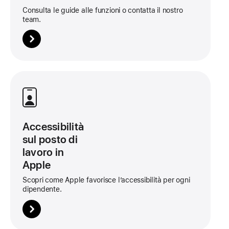
Consulta le guide alle funzioni o contatta il nostro
team.
Maggiori
informazioni
su
questa
Accessibilità
scheda
sul posto di
lavoro in
Apple
Scopri come Apple favorisce l’accessibilità per ogni
dipendente.