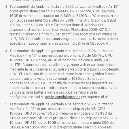
Test condotti da Apple nel febbraio 2026 utilizzando MacBook Air 15"
di pre‑produzione con chip Apple M5, CPU 10‑core, GPU 10‑core,
16GB di memoria unificata e unità SSD da 512GB, e PC in produzione
con processore Intel Core Ultra X7 300H, Intel Arc Graphics, 32GB
di RAM, unità SSD da 1TB e l’ultima versione di Windows 11
disponibile al momento del test. Adobe Photoshop 2026 v27.3.1
testato utilizzando il filtro “Super zoom” con zoom 2x e un’immagine
da 7,1MB. I test sulle prestazioni vengono condotti utilizzando sistemi
specifici e rispecchiano le prestazioni indicative di MacBook Air.
Test condotti da Apple nel gennaio e nel febbraio 2026 utilizzando
MacBook Pro 16" di pre‑produzione con chip Apple M5 Pro, CPU
18‑core, GPU 20‑core, 48GB di memoria unificata e unità SSD
da 1TB. Autonomia relativa alla navigazione web in wireless testata
mediante la navigazione su 25 noti siti web con il dispositivo collegato
al Wi-Fi. La durata della batteria durante lo streaming video è stata
testata tramite la visione di contenuti a 1080p su Safari con
connessione Wi‑Fi. La luminosità dello schermo era impostata a 8
tacche dallo zero e la retroilluminazione della tastiera era disattivata.
La durata della batteria varia a seconda dell’uso e della
configurazione. Vai su
apple.com/it/batteries
per saperne di più.
Test condotti da Apple nel gennaio e nel febbraio 2026 utilizzando
MacBook Air 13" di pre‑produzione con chip Apple M5, CPU
10‑core, GPU 8‑core, 16GB di memoria unificata e unità SSD da
512GB; MacBook Air 15" di pre‑produzione con chip Apple M5, CPU
10‑core, GPU 10‑core, 16GB di memoria unificata e unità SSD da
512GB, e MacBook Pro 16" di pre‑produzione con chip Apple M5