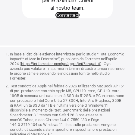
per le aziende? Chiedi
al nostro team.
Contattaci
Apple
Footer
In base ai dati delle aziende intervistate per lo studio “Total Economic
Impact™ of Mac in Enterprise”, pubblicato da Forrester nell’aprile
2024 (
https://tei.forrester.com/go/apple/tei/?lang=it-it
). Ogni
azienda può valutare il risparmio in termini di costi e tempo inserendo
le proprie stime e seguendo le indicazioni fornite nello studio
Forrester.
Test condotti da Apple nel febbraio 2026 utilizzando MacBook Air 15"
di pre‑produzione con chip Apple M5, CPU 10‑core, GPU 10‑core,
16GB di memoria unificata e unità SSD da 512GB, e PC in produzione
con processore Intel Core Ultra X7 300H, Intel Arc Graphics, 32GB
di RAM, unità SSD da 1TB e l’ultima versione di Windows 11
disponibile al momento del test. Benchmark delle prestazioni
Speedometer 3.1 testato con Safari 26.3 pre‑release su
macOS Tahoe, e con Chrome 144.0.7559.133 e Edge
144.0.3719.104 su Windows 11. I test sulle prestazioni vengono
condotti utilizzando sistemi specifici e rispecchiano le prestazioni
indicative di MacBook Air.