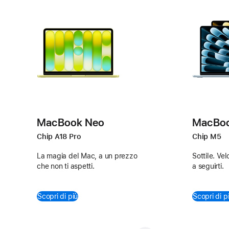
Disponibile
Disponibil
nei
nei
MacBook Neo
MacBook
colori
colori:
Chip A18 Pro
Chip M5
argento,
celeste,
rosa
argento,
La magia del Mac, a un prezzo
Sottile. Ve
che non ti aspetti.
a seguirti.
pastello,
galassia
giallo
e
agrume
mezzano
Scopri di più
Scopri di p
e
indaco