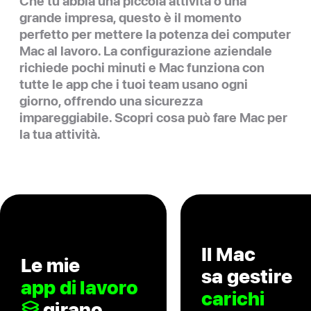
Che tu abbia una piccola attività o una
grande impresa, questo è il momento
perfetto per mettere la potenza dei computer
Mac al lavoro.
La configurazione aziendale
richiede pochi minuti e Mac funziona con
tutte le app che i tuoi team usano ogni
giorno, offrendo una sicurezza
impareggiabile. Scopri cosa può fare Mac per
la tua attività.
Il Mac
Le mie
sa gestire
app di lavoro
carichi
girano