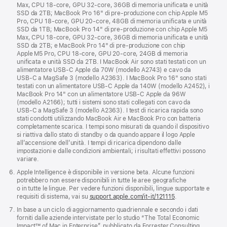
Max, CPU 18‑core, GPU 32‑core, 36GB di memoria unificata e unità
SSD da 2TB; MacBook Pro 16" di pre‑produzione con chip Apple M5
Pro, CPU 18-core, GPU 20-core, 48GB di memoria unificata e unità
SSD da 1TB; MacBook Pro 14" di pre‑produzione con chip Apple M5
Max, CPU 18‑core, GPU 32‑core, 36GB di memoria unificata e unità
SSD da 2TB; e MacBook Pro 14" di pre‑produzione con chip
Apple M5 Pro, CPU 18‑core, GPU 20‑core, 24GB di memoria
unificata e unità SSD da 2TB. I MacBook Air sono stati testati con un
alimentatore USB‑C Apple da 70W (modello A2743) e cavo da
USB‑C a MagSafe 3 (modello A2363). I MacBook Pro 16" sono stati
testati con un alimentatore USB‑C Apple da 140W (modello A2452), i
MacBook Pro 14" con un alimentatore USB‑C Apple da 96W
(modello A2166); tutti i sistemi sono stati collegati con cavo da
USB‑C a MagSafe 3 (modello A2363). I test di ricarica rapida sono
stati condotti utilizzando MacBook Air e MacBook Pro con batteria
completamente scarica. I tempi sono misurati da quando il dispositivo
si riattiva dallo stato di standby o da quando appare il logo Apple
all’accensione dell’unità. I tempi di ricarica dipendono dalle
impostazioni e dalle condizioni ambientali; i risultati effettivi possono
variare.
Apple Intelligence è disponibile in versione beta. Alcune funzioni
potrebbero non essere disponibili in tutte le aree geografiche
o in tutte le lingue. Per vedere funzioni disponibili, lingue supportate e
requisiti di sistema, vai su
support.apple.com/it-it/121115
.
In base a un ciclo di aggiorna­mento quadriennale e secondo i dati
forniti dalle aziende intervistate per lo studio “The Total Economic
Impact™ of Mac in Enterprise”, pubblicato da Forrester Consulting