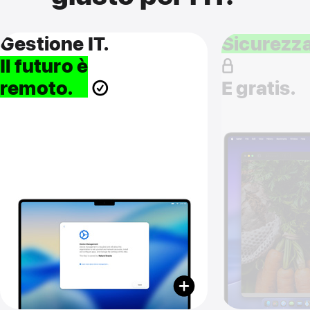
Gestione IT.
Sicurezz
Il futuro è
remoto.
E gratis.