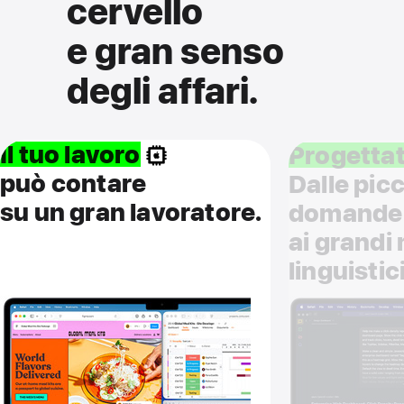
cervello
e gran senso
degli affari.
Il tuo lavoro
Progettato
può contare
Dalle pic
su un gran lavoratore.
domande 
ai grandi 
linguistici