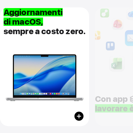
Aggiornamenti
di macOS,
sempre a costo zero.
Con app
lavorare
è