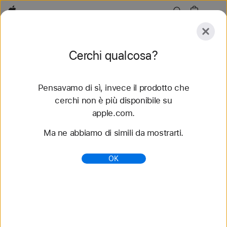
Apple
Esplora
Cerchi qualcosa?
Invia
Reimposta
Pensavamo di sì, invece il prodotto che
Esplora
Accessori
Supporto
Trova uno store
cerchi non è più disponibile su
apple.com.
54 risultati trovati
Ma ne abbiamo di simili da mostrarti.
Acquista cinturini Alpine Loop per Apple Watch
OK
- Apple (IT)
Scopri i nuovi cinturini per Apple Watch e cambia
look. Scegli fra tanti stili, colori e materiali diversi.
Acquista su apple.com.
https://www.apple.com/it/shop/watch/bands/alpine-
loop