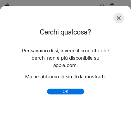
Apple
Esplora
Cerchi qualcosa?
Invia
Reimposta
Pensavamo di sì, invece il prodotto che
Esplora
Accessori
Supporto
Trova uno store
cerchi non è più disponibile su
apple.com.
60 risultati trovati
Ma ne abbiamo di simili da mostrarti.
Acquista cinturini 42 mm per Apple Watch -
OK
Apple (IT)
Scopri i nuovi cinturini per Apple Watch e cambia
look. Scegli fra tanti stili, colori e materiali diversi.
Acquista su apple.com.
https://www.apple.com/it/shop/watch/bands/42mm