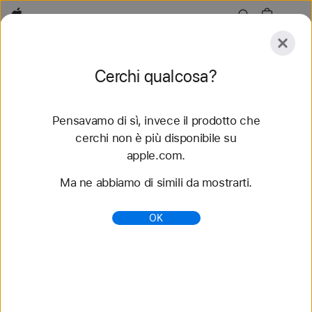
Apple
Esplora
Cerchi qualcosa?
Invia
Reimposta
Pensavamo di sì, invece il prodotto che
Esplora
Accessori
Supporto
Trova uno store
cerchi non è più disponibile su
apple.com.
136 risultati trovati
Ma ne abbiamo di simili da mostrarti.
Acquista cinturini Solo Loop per Apple Watch -
OK
Apple (IT)
Scopri i nuovi cinturini per Apple Watch e cambia
look. Scegli fra tanti stili, colori e materiali diversi.
Acquista su apple.com.
https://www.apple.com/it/shop/watch/bands/solo-
loop