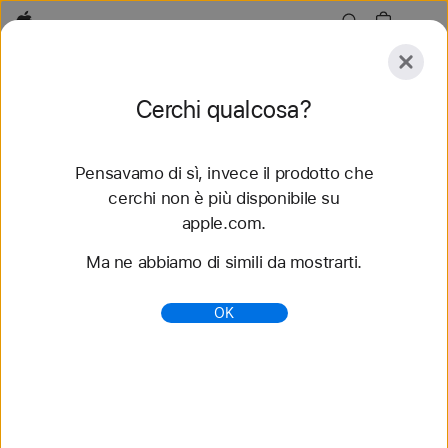
Apple
Esplora
Cerchi qualcosa?
Invia
Reimposta
Pensavamo di sì, invece il prodotto che
Esplora
Accessori
Supporto
Trova uno store
cerchi non è più disponibile su
apple.com.
84 risultati trovati
Ma ne abbiamo di simili da mostrarti.
Acquista cinturini Solo Loop per Apple Watch -
OK
Apple (IT)
Scopri i nuovi cinturini per Apple Watch e cambia
look. Scegli fra tanti stili, colori e materiali diversi.
Acquista su apple.com.
https://www.apple.com/it/shop/watch/bands/solo-
loop