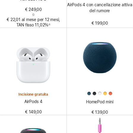
AirPods 4 con cancellazione attiva
€ 249,00
del rumore
o
€ 22,01 al mese per 12 mesi,
€ 199,00
TAN fisso 11,02%
①
Nota
Incisione gratuita
AirPods 4
HomePod mini
€ 149,00
€ 139,00