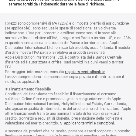
saranno forniti da Findomestic durante la fase di richiesta.
Piè
Note
I prezzi sono comprensivi di IVA (22%) e d’imposta premio di assicurazione
a
di
(se applicabile), sono escluse le spese di spedizione, salvo diversa
piè
pagina
indicazione. L’IVA per i prodotti classificati come servizi in base alle
di
normative fiscali relative all’IVA, in vigore nei Paesi o territori UE, è del 23%
pagina
in quanto viene applicata l’aliquota del Paese o territorio in cui Apple
Distribution International Ltd. fornisce tali prodotti, ossia l’Irlanda. Il modulo
d’ordine mostra l’IVA pagabile relativa ai prodotti selezionati.
Apple Distribution International Ltd. è controllata dalla Banca Centrale
d’Irlanda ed è autorizzata a offrire i suoi servizi in alcuni Paesi o territori
EEA.
Per maggiori informazioni, consulta
registers.centralbank.ie
.
I prezzi comprendono il compenso per copia privata e il contributo per il
riciclo, se applicabili.
Nota
①
Finanziamento flessibile
Condizioni del finanziamento flessibile: il finanziamento al consumo
sull’Apple Online Store è promosso e gestito congiuntamente da Apple
Distribution International Limited, Hollyhill Industrial Estate, Cork, Irlanda,
che agisce in qualità di intermediario del credito e non di finanziatore. Apple
offre finanziamenti tramite una gamma limitata di fornitori di servizi di
credito. Soggetto a requisiti di idoneità, presentazione della richiesta e
valutazione del merito creditizio.
Si applicano termini e condizioni.
A seconda dei prodotti che hai scelto, potrebbe esserti proposto un prestito
finalizzato oppure Smart Line (o la possibilità di scegliere tra le due