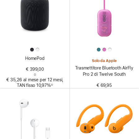
HomePod
Solo da Apple
Trasmettitore Bluetooth AirFly
€ 399,00
Pro 2 di Twelve South
o
€ 35,26 al mese per 12 mesi,
€ 69,95
TAN fisso 10,97%
①
Nota