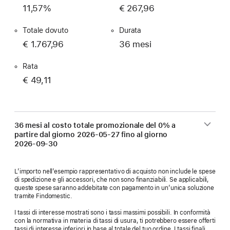
11,57%
€ 267,96
Totale dovuto
Durata
€ 1.767,96
36 mesi
Rata
€ 49,11
36 mesi al costo totale promozionale del 0% a
partire dal giorno
2026-05-27
fino al giorno
2026-09-30
L’importo nell’esempio rappresentativo di acquisto non include le spese
di spedizione e gli accessori, che non sono finanziabili. Se applicabili,
queste spese saranno addebitate con pagamento in un’unica soluzione
tramite Findomestic.
I tassi di interesse mostrati sono i tassi massimi possibili. In conformità
con la normativa in materia di tassi di usura, ti potrebbero essere offerti
tassi di interesse inferiori in base al totale del tuo ordine. I tassi finali