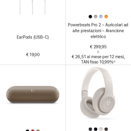
Powerbeats Pro 2 – Auricolari ad
alte prestazioni – Arancione
elettrico
EarPods (USB‑C)
€ 299,95
o
€ 19,00
€ 26,51 al mese per 12 mesi,
TAN fisso 10,99%
①
Nota