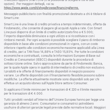
opzioni). Per maggiori dettagli, vai su
https://www.apple.com/it/shop/browse/financing/terms.
Messaggio pubblicitario con finalità promozionali destinato a chi è titolare di
Smart Line:
Smart Line è una linea di credito privativa a tempo indeterminato, offerta da
Findomestic, che consente di pagare gli acquisti Apple a rate. Con Smart
Line puoi disporre di un limite di credito autorizzato fino a € 5.000;
l’importo disponibile diminuisce a ogni utilizzo e si ricostituisce con i
rimborsi mensili. Per ogni acquisto è possibile scegliere il piano di rimborso
disponibile in base alle condizioni promozionali in vigore, con un costo
inferiore rispetto alle condizioni economiche massime applicabili alla Linea
di credito, pari a TAN fisso 14,88% e TAEG 15,93%. Per tutte le condizioni
economiche e contrattuali, consulta le Informazioni Europee di Base sul
Credito ai Consumatori (IEBCC) disponibili durante la procedura di
sottoscrizione online. Salvo approvazione da parte di Findomestic Banca,
per la quale Apple opera in qualità di intermediario di credito non esclusivo.
I prodotti e le offerte di finanziamento disponibili in negozio possono
variare. Le offerte disponibili con il finanziamento flessibile possono subire
modifiche. Le offerte attualmente mostrate sono disponibili solo per chi
effettua un acquisto idoneo sull’Apple Store settore Consumer.
Si applicano il limite minimo per le transazioni di € 220 e il limite massimo
per le transazioni di € 4.000.
Tutti i prodotti venduti all’interno dell’Unione Europea hanno per legge una
garanzia di almeno 2 anni. Consumatori e consumatrici potrebbero
usufruire di ulteriori garanzie legali previste dalle normative locali. Maggiori