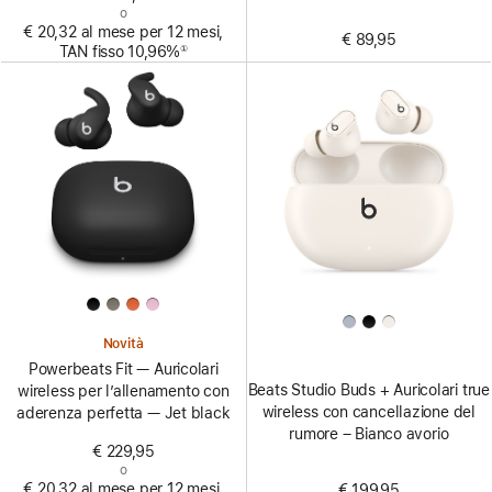
o
€ 20,32 al mese per 12 mesi,
€ 89,95
TAN fisso 10,96%
①
Nota
Novità
Powerbeats Fit — Auricolari
Beats Studio Buds + Auricolari true
wireless per l’allenamento con
wireless con cancellazione del
aderenza perfetta — Jet black
rumore – Bianco avorio
€ 229,95
o
€ 20,32 al mese per 12 mesi,
€ 199,95