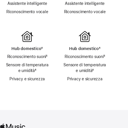
Assistente intelligente
Assistente intelligente
Riconoscimento vocale
Riconoscimento vocale
Hub domestico
nota
⁴
Hub domestico
nota
⁴
Riconoscimento suoni
nota
⁵
Riconoscimento suoni
nota
⁵
Sensore di temperatura
Sensore di temperatura
e umidità
nota
⁶
e umidità
nota
⁶
Privacy e sicurezza
Privacy e sicurezza