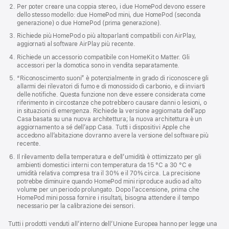
Per poter creare una coppia stereo, i due HomePod devono essere
dello stesso modello: due HomePod mini, due HomePod (seconda
generazione) o due HomePod (prima generazione).
Richiede più HomePod o più altoparlanti compatibili con AirPlay,
aggiornati al software AirPlay più recente.
Richiede un accessorio compatibile con HomeKit o Matter. Gli
accessori per la domotica sono in vendita separatamente.
“Riconoscimento suoni” è potenzialmente in grado di riconoscere gli
allarmi dei rilevatori di fumo e di monossido di carbonio, e di inviarti
delle notifiche. Questa funzione non deve essere considerata come
riferimento in circostanze che potrebbero causare danni o lesioni, o
in situazioni di emergenza. Richiede la versione aggiornata dell’app
Casa basata su una nuova architettura; la nuova architettura è un
aggiornamento a sé dell’app Casa. Tutti i dispositivi Apple che
accedono all’abitazione dovranno avere la versione del software più
recente.
Il rilevamento della temperatura e dell’umidità è ottimizzato per gli
ambienti domestici interni con temperatura da 15 °C a 30 °C e
umidità relativa compresa tra il 30% e il 70% circa. La precisione
potrebbe diminuire quando HomePod mini riproduce audio ad alto
volume per un periodo prolungato. Dopo l’accensione, prima che
HomePod mini possa fornire i risultati, bisogna attendere il tempo
necessario per la calibrazione dei sensori.
Tutti i prodotti venduti all’interno dell’Unione Europea hanno per legge una