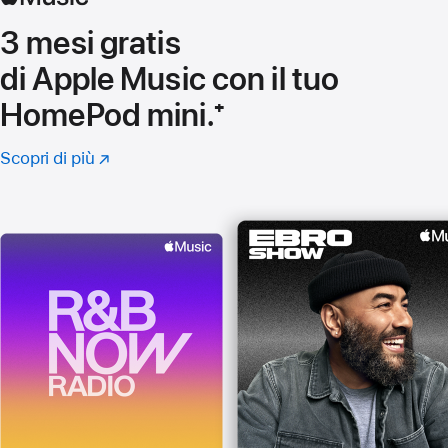
3 mesi gratis
di Apple Music con il tuo
HomePod mini.
Nota
⁺
Scopri di più
su
(Si
Apple
apre
Music
in
una
nuova
finestra)