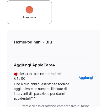
Arancione
HomePod mini - Blu
Aggiungi AppleCare+
AppleCare+ per HomePod mini
AppleC
Aggiungi
€ 15,00
per
Fino a due anni di assistenza tecnica
aggiuntiva e un numero illimitato di
HomeP
interventi di riparazione per danni
mini
accidentali
Nota
***
Premio di assicurazione comprensivo di tasse