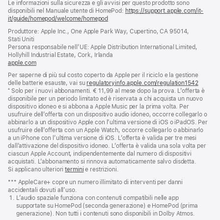
Le informazioni sulla sicurezza e gli avvisi per questo prodotto sono
disponibili nel Manuale utente di HomePod:
https://support.apple.com/it-
it/guide/homepod/welcome/homepod
(si
apre
Produttore: Apple Inc., One Apple Park Way, Cupertino, CA 95014,
una
Stati Uniti
nuova
Persona responsabile nell’UE: Apple Distribution International Limited,
finestra)
Hollyhill Industrial Estate, Cork, Irlanda
apple.com
(si
apre
Per saperne di più sul costo coperto da Apple per il riciclo e la gestione
una
delle batterie esauste, vai su
regulatoryinfo.apple.com/regulation1542
(si
nuova
⁺ Solo per i nuovi abbonamenti. € 11,99 al mese dopo la prova. L’offerta è
apre
finestra)
disponibile per un periodo limitato ed è riservata a chi acquista un nuovo
una
dispositivo idoneo e si abbona a Apple Music per la prima volta. Per
nuova
usufruire dell’offerta con un dispositivo audio idoneo, occorre collegarlo o
finestra
abbinarlo a un dispositivo Apple con l’ultima versione di iOS o iPadOS. Per
usufruire dell’offerta con un Apple Watch, occorre collegarlo o abbinarlo
a un iPhone con l’ultima versione di iOS. L’offerta è valida per tre mesi
dall’attivazione del dispositivo idoneo. L’offerta è valida una sola volta per
ciascun Apple Account, indipendentemente dal numero di dispositivi
acquistati. L’abbonamento si rinnova automaticamente salvo disdetta.
Si applicano ulteriori
termini
e restrizioni.
*** AppleCare+ copre un numero illimitato di interventi per danni
accidentali dovuti all’uso.
L’audio spaziale funziona con contenuti compatibili nelle app
supportate su HomePod (seconda generazione) e HomePod (prima
generazione). Non tutti i contenuti sono disponibili in Dolby Atmos.