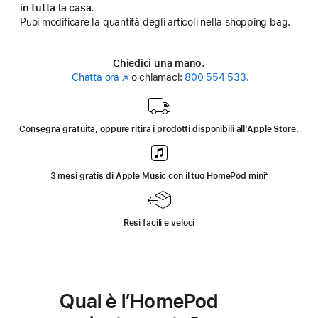
in tutta la casa.
Puoi modificare la quantità degli articoli nella shopping bag.
Chiedici una mano.
Chatta ora
(Si
o chiamaci:
800 554 533
.
apre
in
una
Consegna gratuita, oppure ritira i prodotti disponibili all’Apple Store.
nuova
finestra)
3 mesi gratis di Apple Music con il tuo HomePod mini
Nota
⁺
Resi facili e veloci
Qual è l’HomePod