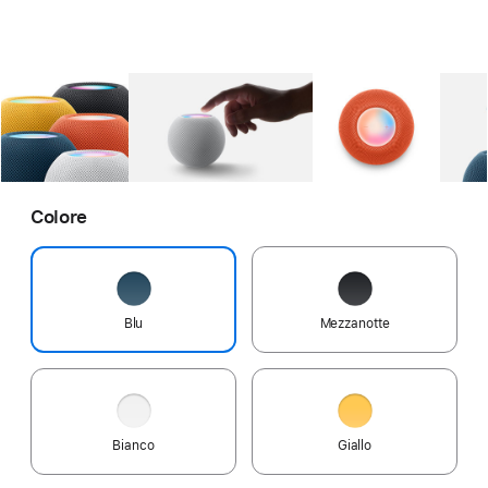
Galleria
Immagine
Galleria
1
Immagine
Galleria
2
Imm
Colore
Blu
Mezzanotte
Bianco
Giallo