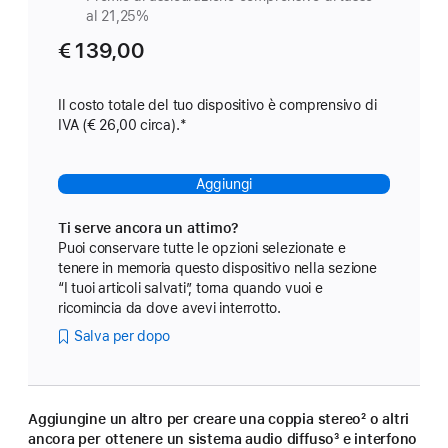
al 21,25%
€ 139,00
Il costo totale del tuo dispositivo è comprensivo di
IVA (€ 26,00 circa).
Nota
*
Aggiungi
Ti serve ancora un attimo?
Puoi conservare tutte le opzioni selezionate e
tenere in memoria questo dispositivo nella sezione
“I tuoi articoli salvati”, torna quando vuoi e
ricomincia da dove avevi interrotto.
Salva per dopo
Aggiungine un altro per creare una coppia stereo
nota
² o altri
ancora per ottenere un sistema audio diffuso
nota
³ e interfono