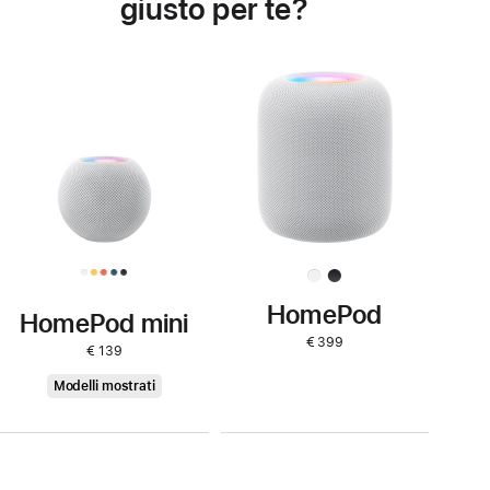
giusto per te?
Scopri
di
più
su
HomePod
HomePod
HomePod mini
€ 399
€ 139
HomePod
Modelli mostrati
mini