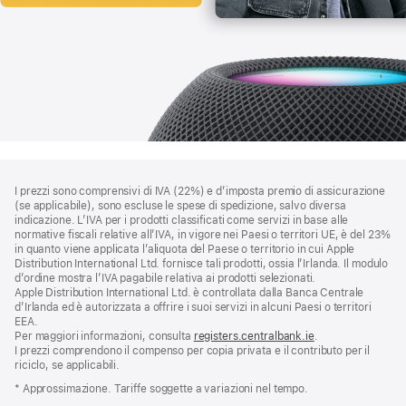
Piè
Note
I prezzi sono comprensivi di IVA (22%) e d’imposta premio di assicurazione
a
di
(se applicabile), sono escluse le spese di spedizione, salvo diversa
piè
pagina
indicazione. L’IVA per i prodotti classificati come servizi in base alle
di
normative fiscali relative all’IVA, in vigore nei Paesi o territori UE, è del 23%
pagina
in quanto viene applicata l’aliquota del Paese o territorio in cui Apple
Distribution International Ltd. fornisce tali prodotti, ossia l’Irlanda. Il modulo
d’ordine mostra l’IVA pagabile relativa ai prodotti selezionati.
Apple Distribution International Ltd. è controllata dalla Banca Centrale
d’Irlanda ed è autorizzata a offrire i suoi servizi in alcuni Paesi o territori
EEA.
Per maggiori informazioni, consulta
registers.centralbank.ie
.
I prezzi comprendono il compenso per copia privata e il contributo per il
riciclo, se applicabili.
* Approssimazione. Tariffe soggette a variazioni nel tempo.