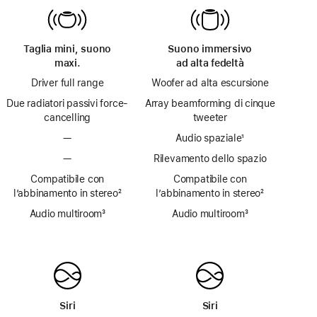
Taglia mini, suono
Suono immersivo
maxi.
ad alta fedeltà
Driver full range
Woofer ad alta escursione
Due radiatori passivi force-
Array beamforming di cinque
cancelling
tweeter
—
Audio spaziale
nota
¹
—
Rilevamento dello spazio
Compatibile con
Compatibile con
l’abbinamento in stereo
nota
²
l’abbinamento in stereo
nota
²
Audio multiroom
nota
³
Audio multiroom
nota
³
Siri
Siri