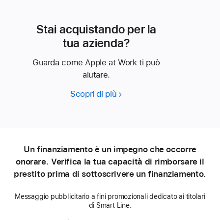
Stai acquistando per la
tua azienda?
Guarda come Apple at Work ti può
aiutare.
Scopri di più
Stai
acquistando
per
la
tua
Un finanziamento è un impegno che occorre
azienda?
onorare. Verifica la tua capacità di rimborsare il
prestito prima di sottoscrivere un finanziamento.
Messaggio pubblicitario a fini promozionali dedicato ai titolari
di Smart Line.