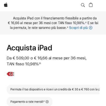
Apple
Acquista iPad con il finanziamento flessibile a partire da
€ 16,66 al mese per 36 mesi con TAN fisso 10,98%.
E se fai
②
Nota
la permuta, le rate saranno più basse.
Scopri di più
sulle
①
Nota
rate
mensili
Acquista iPad
Da € 509,00 o € 16,66 al mese per 36 mesi,
TAN fisso 10,98%
②
Nota
Scopri
iPad
di
più,
Permuta il tuo dispositivo e ricevi un credito da € 30 a € 760 con la perm
Nota
Pagamento a rate mensili
②