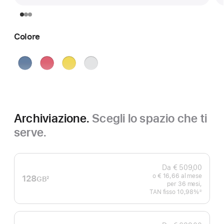
Colore
Blu
Rosa
Giallo
Argento
Archiviazione.
Scegli lo spazio che ti
serve.
Da € 509,00
o € 16,66 al mese
128
GB
2
per 36 mesi,
Nota
TAN fisso 10,98%
②
Nota