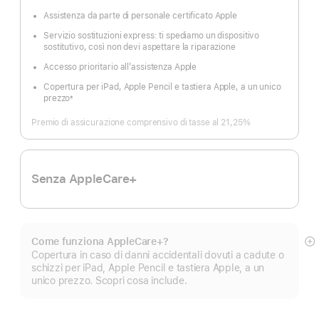
Nota
Assistenza da parte di personale certificato Apple
Servizio sostituzioni express: ti spediamo un dispositivo
sostitutivo, così non devi aspettare la riparazione
Accesso prioritario all’assistenza Apple
Copertura per iPad, Apple Pencil e tastiera Apple, a un unico
prezzo
±
Nota
Premio di assicurazione comprensivo di tasse al 21,25%
Senza AppleCare+
Come funziona AppleCare+?
M
Copertura in caso di danni accidentali dovuti a cadute o
di
schizzi per iPad, Apple Pencil e tastiera Apple, a un
pi
unico prezzo. Scopri cosa include.