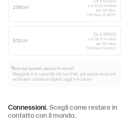
Da € 639,00
o € 20,92 al mese
256
GB
2
per 36 mesi,
Nota
TAN fisso 10,99%
②
Nota
Da € 889,00
o € 29,10 al mese
512
GB
2
per 36 mesi,
Nota
TAN fisso 10,98%
②
Nota
Non sai quanto spazio ti serve?
Mostra
Maggiore è la capacità del tuo iPad, più spazio avrai per
di
archiviare contenuti digitali, oggi e in futuro.
più
Connessioni.
Scegli come restare in
contatto con il mondo.