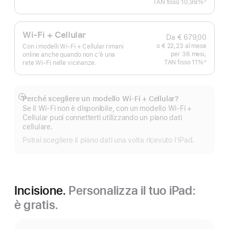
TAN fisso 10,98%
②
Nota
Wi-Fi + Cellular
Da € 679,00
o € 22,23 al mese
Con i modelli Wi‑Fi + Cellular rimani
per 36 mesi,
online anche quando non c’è una
TAN fisso 11%
②
rete Wi‑Fi nelle vicinanze.
Nota
Perché scegliere un modello Wi‑Fi + Cellular?
Mostra
Se il Wi-Fi non è disponibile, con un modello Wi-Fi +
di
Cellular puoi connetterti utilizzando un piano dati
più
cellulare.
Potrai scegliere il piano dati una volta ricevuto l’iPad.
Incisione.
Personalizza il tuo iPad:
è gratis.