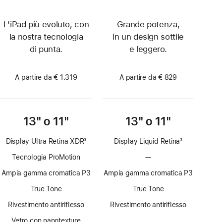
L'iPad più evoluto, con
Grande potenza,
la nostra tecnologia
in un design sottile
di punta.
e leggero.
A partire da € 1.319
A partire da € 829
13" o 11"
13" o 11"
Display Ultra Retina XDR
3
Display Liquid Retina
3
Nota
Nota
Tecnologia ProMotion
—
Senza
tecnologia
Ampia gamma cromatica P3
Ampia gamma cromatica P3
ProMotion
True Tone
True Tone
Rivestimento antiriflesso
Rivestimento antiriflesso
Vetro con nanotexture