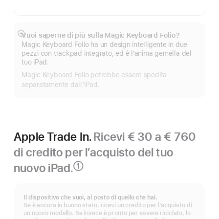
Vuoi saperne di più sulla Magic Keyboard Folio?
Mostra
Magic Keyboard Folio ha un design intelligente in due
di
pezzi con trackpad integrato, ed è l’anima gemella del
più
tuo iPad.
Magic Keyboard Folio potrebbe essere spedita
separatamente dall’iPad.
Apple Trade In.
Ricevi € 30 a € 760
di credito per l’acquisto del tuo
nuovo iPad.
①
Nota
Il dispositivo che vuoi, al posto di quello che hai.
Se è ancora in buono stato, ricevi un credito per l’acquisto di
un nuovo modello. Se invece è pronto per essere riciclato, lo