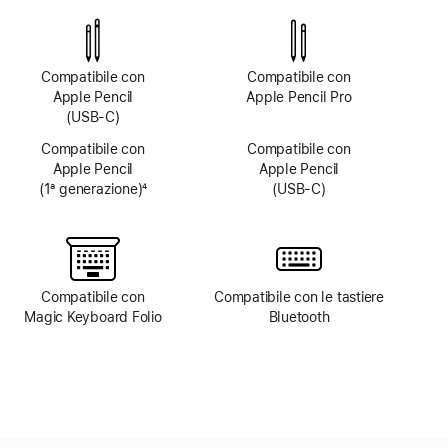
non
non
disponibile
disponibile
Compatibile con
Compatibile con
Apple Pencil
Apple Pencil Pro
(USB‑C)
Compatibile con
Compatibile con
Apple Pencil
Apple Pencil
(1ª generazione)
4
(USB‑C)
Nota
Compatibile con
Compatibile con le tastiere
Magic Keyboard Folio
Bluetooth