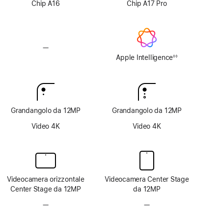
Chip A16
Chip A17 Pro
—
Senza
Apple
Apple Intelligence
◊◊
Nota
Intelligence
Grandangolo da 12MP
Grandangolo da 12MP
Video 4K
Video 4K
Videocamera orizzontale
Videocamera Center Stage
Center Stage da 12MP
da 12MP
—
Fotocamera
—
Fotocamera
TrueDepth
TrueDepth