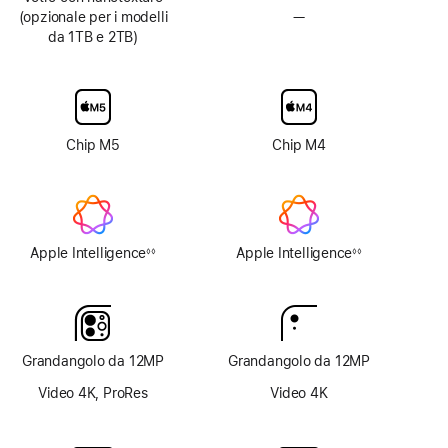
(opzionale per i modelli
—
Vetro
da 1TB e 2TB)
con
nanotexture
non
disponibile
Chip M5
Chip M4
Apple Intelligence
Apple Intelligence
◊◊
◊◊
Nota
Nota
Grandangolo da 12MP
Grandangolo da 12MP
Video 4K, ProRes
Video 4K