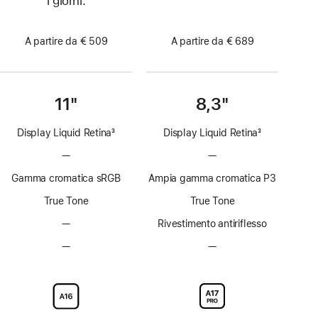
i giorni.
A partire da € 509
A partire da € 689
11"
8,3"
Display Liquid Retina
3
Display Liquid Retina
3
Nota
Nota
—
Senza
—
Senza
tecnologia
tecnologia
Gamma cromatica sRGB
Ampia gamma cromatica P3
ProMotion
ProMotion
True Tone
True Tone
—
Rivestimento
Rivestimento antiriflesso
antiriflesso
—
Vetro
—
Vetro
non
con
con
disponibile
nanotexture
nanotexture
non
non
disponibile
disponibile