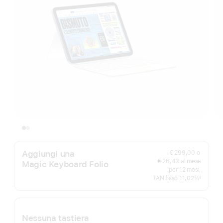
Aggiungi una
€ 299,00
o
€ 26,43 al mese
Magic Keyboard Folio
per 12 mesi,
TAN fisso 11,02%
§
Nota
Nessuna tastiera