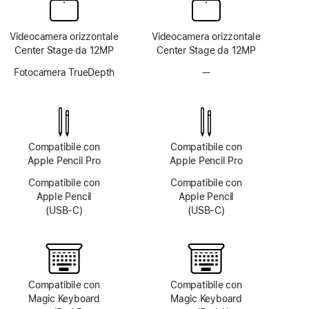
Videocamera orizzontale
Videocamera orizzontale
Center Stage da 12MP
Center Stage da 12MP
Fotocamera TrueDepth
—
Fotocamera
TrueDepth
non
disponibile
Compatibile con
Compatibile con
Apple Pencil Pro
Apple Pencil Pro
Compatibile con
Compatibile con
Apple Pencil
Apple Pencil
(USB‑C)
(USB‑C)
Compatibile con
Compatibile con
Magic Keyboard
Magic Keyboard