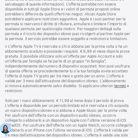
salvataggio di queste informazioni). L’offerta potrebbe non essere
disponibile in tutti gli Apple Store e i valori di permuta proposti online
potrebbero differire da quelli offerti nei negozi. Alcuni Apple Store
potrebbero applicare restrizioni aggiuntive. Apple e i suoi partner per la
permuta si riservano il diritto di rifiutare, annullare o limitare l’importo di
qualsiasi permuta per qualsivoglia motivo. Per maggiori dettagli sulla
permuta e il riciclo dei dispositivi idonei puoi rivolgerti al partner Apple per
la permuta. Il servizio potrebbe essere soggetto a restrizioni e limitazioni.
Nota
◊ L’offerta Apple TV è riservata a chi si abbona per la prima volta o ha un
abbonamento scaduto e possiede i requisiti. € 9,99 al mese dopo la prova
gratuita. È possibile utilizzare solo un’offerta per Apple Account e solo
un’offerta per famiglia se fai parte di un gruppo “In famiglia”,
indipendentemente dal numero di dispositivi acquistati. Non puoi usufruire
di questa offerta se precedentemente tu o la tua famiglia avete accettato
l’offerta di Apple TV gratis per tre mesi o gratis per un anno. L’offerta è
valida per 3 mesi dall’attivazione del dispositivo idoneo. L’abbonamento
si rinnova automaticamente salvo disdetta. Si applicano ulteriori
termini
e
restrizioni.
Solo per i nuovi abbonamenti. € 11,99 al mese dopo il periodo di prova.
L’offerta è disponibile per un periodo limitato ed è riservata a chi acquista
un nuovo dispositivo idoneo e si abbona a Apple Music per la prima volta.
Per usufruire dell’offerta con un dispositivo audio idoneo, occorre
collegarlo o abbinarlo a un dispositivo Apple con l’ultima versione di iOS
o iPadOS. Per usufruire dell’offerta con un Apple Watch, occorre collegarlo
o abbinarlo a un iPhone con l’ultima versione di iOS. L’offerta è valida per
tre mesi dall’attivazione del dispositivo idoneo. L’offerta è valida una sola