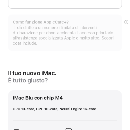
Come funziona AppleCare+?
M
Ti dà diritto a un numero illimitato di interventi
di
di riparazione per danni accidentali, accesso prioritario
pi
all’assistenza specializzata Apple e molto altro. Scopri
cosa include.
Il tuo nuovo iMac.
È tutto giusto?
iMac Blu con chip M4
CPU 10‑core, GPU 10-core, Neural Engine 16-core