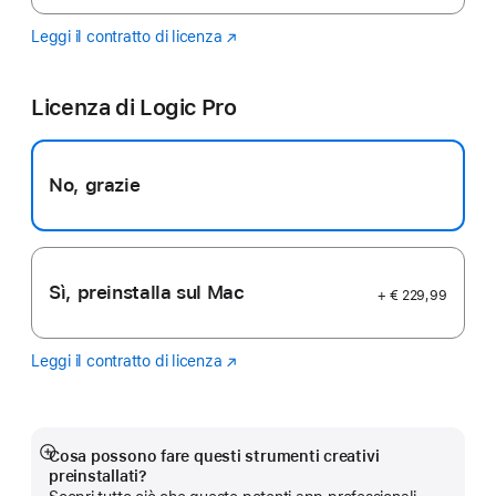
Leggi il contratto di licenza
Final
(Si
Cut
apre
Pro
in
Licenza di Logic Pro
una
nuova
finestra)
No, grazie
Sì, preinstalla sul Mac
+ € 229,99
Leggi il contratto di licenza
Logic
(Si
Pro
apre
in
una
nuova
Cosa possono fare questi strumenti creativi
Mostra
finestra)
preinstallati?
di