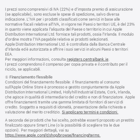
Piè
Note
I prezzi sono comprensivi di IVA (22%) e d’imposta premio di assicurazione
a
di
(se applicabile), sono escluse le spese di spedizione, salvo diversa
piè
pagina
indicazione. L’IVA per i prodotti classificati come servizi in base alle
di
normative fiscali relative all’IVA, in vigore nei Paesi o territori UE, è del 23%
pagina
in quanto viene applicata l’aliquota del Paese o territorio in cui Apple
Distribution International Ltd. fornisce tali prodotti, ossia l’Irlanda. Il modulo
d’ordine mostra l’IVA pagabile relativa ai prodotti selezionati.
Apple Distribution International Ltd. è controllata dalla Banca Centrale
d’Irlanda ed è autorizzata a offrire i suoi servizi in alcuni Paesi o territori
EEA.
Per maggiori informazioni, consulta
registers.centralbank.ie
.
I prezzi comprendono il compenso per copia privata e il contributo per il
riciclo, se applicabili.
Nota
①
Finanziamento flessibile
Condizioni del finanziamento flessibile: il finanziamento al consumo
sull’Apple Online Store è promosso e gestito congiuntamente da Apple
Distribution International Limited, Hollyhill Industrial Estate, Cork, Irlanda,
che agisce in qualità di intermediario del credito e non di finanziatore. Apple
offre finanziamenti tramite una gamma limitata di fornitori di servizi di
credito. Soggetto a requisiti di idoneità, presentazione della richiesta e
valutazione del merito creditizio.
Si applicano termini e condizioni.
A seconda dei prodotti che hai scelto, potrebbe esserti proposto un prestito
finalizzato oppure Smart Line (o la possibilità di scegliere tra le due
opzioni). Per maggiori dettagli, vai su
https://www.apple.com/it/shop/browse/financing/terms.