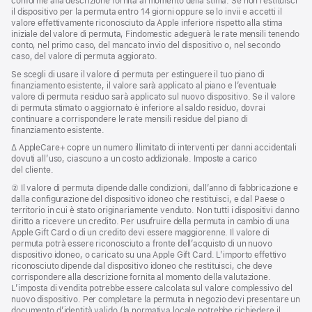
conforme alla descrizione fornita al momento della stima. Se non restituisci
il dispositivo per la permuta entro 14 giorni oppure se lo invii e accetti il
valore effettivamente riconosciuto da Apple inferiore rispetto alla stima
iniziale del valore di permuta, Findomestic adeguerà le rate mensili tenendo
conto, nel primo caso, del mancato invio del dispositivo o, nel secondo
caso, del valore di permuta aggiorato.
Se scegli di usare il valore di permuta per estinguere il tuo piano di
finanziamento esistente, il valore sarà applicato al piano e l’eventuale
valore di permuta residuo sarà applicato sul nuovo dispositivo. Se il valore
di permuta stimato o aggiornato è inferiore al saldo residuo, dovrai
continuare a corrispondere le rate mensili residue del piano di
finanziamento esistente.
Nota
∆ AppleCare+ copre un numero illimitato di interventi per danni accidentali
dovuti all’uso, ciascuno a un costo addizionale. Imposte a carico
del cliente.
Nota
② Il valore di permuta dipende dalle condizioni, dall’anno di fabbricazione e
dalla configurazione del dispositivo idoneo che restituisci, e dal Paese o
territorio in cui è stato originariamente venduto. Non tutti i dispositivi danno
diritto a ricevere un credito. Per usufruire della permuta in cambio di una
Apple Gift Card o di un credito devi essere maggiorenne. Il valore di
permuta potrà essere riconosciuto a fronte dell’acquisto di un nuovo
dispositivo idoneo, o caricato su una Apple Gift Card. L’importo effettivo
riconosciuto dipende dal dispositivo idoneo che restituisci, che deve
corrispondere alla descrizione fornita al momento della valutazione.
L’imposta di vendita potrebbe essere calcolata sul valore complessivo del
nuovo dispositivo. Per completare la permuta in negozio devi presentare un
documento d’identità valido (la normativa locale potrebbe richiedere il