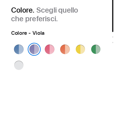
Colore.
Scegli quello
che preferisci.
Colore - Viola
Blu
Rosa
Arancione
Giallo
Verde
Viola
Argento