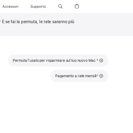
Accessori
Supporto
E se fai la permuta, le rate saranno più
①
Nota
Permuta l’usato per risparmiare sul tuo nuovo Mac.
②
Nota
Pagamento a rate mensili
①