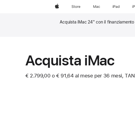
Apple
Store
Mac
iPad
i
Acquista iMac 24" con il finanziamento 
Nota
Nota
Acquista iMac
€ 2.799,00 o € 91,64 al mese per 36 mesi, TAN
Nota