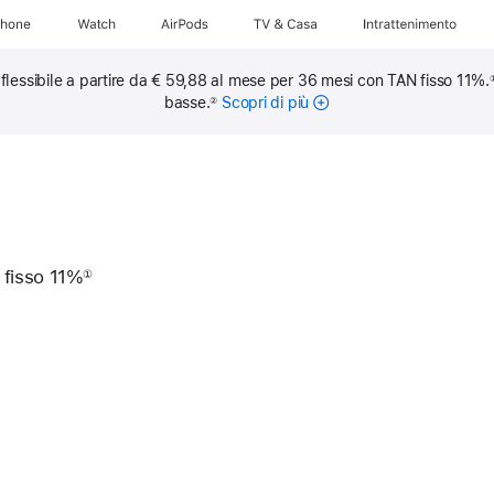
Phone
Watch
AirPods
TV & Casa
Intrattenimento
flessibile a partire da € 59,88 al mese per 36 mesi con TAN fisso 11%.
basse.
Scopri di più
sulle
②
rate
mensili
 fisso 11%
①