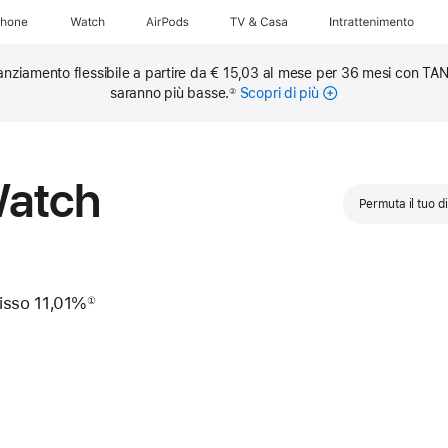
Phone
Watch
AirPods
TV & Casa
Intrattenimento
anziamento flessibile a partire da € 15,03 al mese per 36 mesi con TAN
saranno più basse.
Scopri di più
sulle
②
rate
mensili
Watch
Permuta il tuo d
isso 11,01%
①