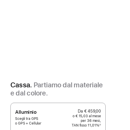
Cassa.
Partiamo dal materiale
e dal colore.
Da € 459,00
Alluminio
o € 15,03 al mese
Scegli tra GPS
per 36 mesi,
o GPS + Cellular
TAN fisso 11,01%
①
Nota