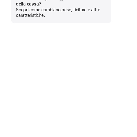
Mostra
della cassa?
di
Scopri come cambiano peso, finiture e altre
più
caratteristiche.