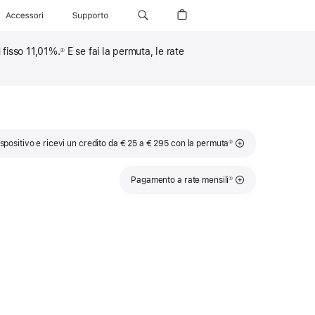
Accessori
Supporto
 fisso 11,01%.
E se fai la permuta, le rate
①
Nota
ispositivo e ricevi un credito da € 25 a € 295 con la permuta
②
Nota
Pagamento a rate mensili
①