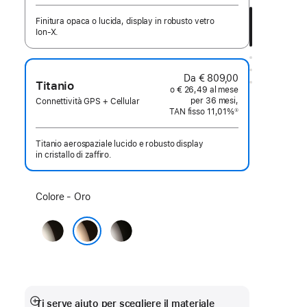
Finitura opaca o lucida, display in robusto vetro
Ion‑X.
Da € 809,00
Titanio
o € 26,49 al mese
per 36 mesi,
Connettività GPS + Cellular
TAN fisso 11,01%
①
Nota
Titanio aerospaziale lucido e robusto display
in cristallo di zaffiro.
Scegli
Colore - Oro
un
Naturale
Ardesia
colore:
Oro
Ti serve aiuto per scegliere il materiale