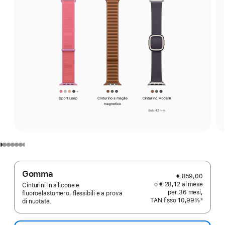
Gomma
€ 859,00
o € 28,12 al mese
Cinturini in silicone e
per 36 mesi,
fluoroelastomero, flessibili e a prova
TAN fisso 10,99%
①
di nuotate.
Nota