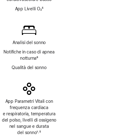
App Livelli O₂
5
Nota
Analisi del sonno
Notifiche in caso di apnea
notturna
6
Nota
Qualità del sonno
App Parametri Vitali con
frequenza cardiaca
e respiratoria, temperatura
del polso, livelli di ossigeno
nel sangue e durata
del sonno
7
5
,
Nota
Nota