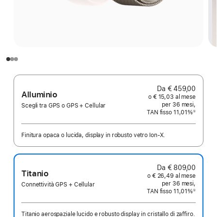
Da € 459,00
Alluminio
o € 15,03 al mese
per 36 mesi,
Scegli tra GPS o GPS + Cellular
TAN fisso 11,01%
①
Nota
Finitura opaca o lucida, display in robusto vetro Ion‑X.
Da € 809,00
Titanio
o € 26,49 al mese
per 36 mesi,
Connettività GPS + Cellular
TAN fisso 11,01%
①
Nota
Titanio aerospaziale lucido e robusto display in cristallo di zaffiro.