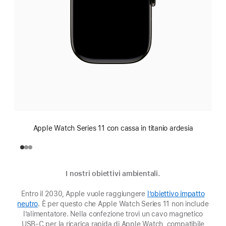
Apple Watch Series 11 con cassa in titanio ardesia
I nostri obiettivi ambientali.
Entro il 2030, Apple vuole raggiungere
l’obiettivo impatto
neutro
(Si
. È per questo che Apple Watch Series 11 non include
l’alimentatore. Nella confezione trovi un cavo magnetico
apre
USB‑C per la ricarica rapida di Apple Watch, compatibile
in