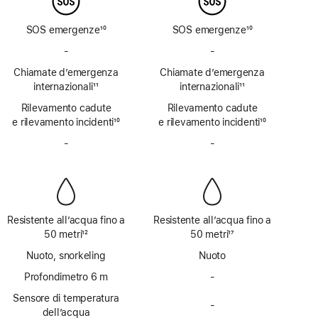
SOS emergenze
10
SOS emergenze
10
Nota
Nota
-
SOS
-
SOS
emergenze
emergenze
Chiamate d’emergenza
Chiamate d’emergenza
via
via
internazionali
11
internazionali
11
satellite
satellite
Nota
Nota
Rilevamento cadute
non
Rilevamento cadute
non
e rilevamento incidenti
disponibile
10
e rilevamento incidenti
disponibile
10
Nota
Nota
-
Sirena
-
Sirena
non
non
disponibile
disponibile
Resistente all’acqua fino a
Resistente all’acqua fino a
50 metri
12
50 metri
17
Nota
Nota
Nuoto, snorkeling
Nuoto
Profondimetro 6 m
-
Profondimetro
fino
Sensore di temperatura
-
a 6 m
Sensore
dell’acqua