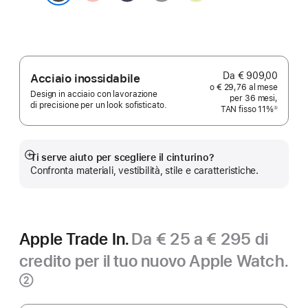
Pink
Ribbon
Grey
Splash
Midnight Black
Da € 909,00
Acciaio inossidabile
o € 29,76 al mese
Design in acciaio con lavorazione
per 36 mesi,
di precisione per un look sofisticato.
TAN fisso 11%
①
Nota
Ti serve aiuto per scegliere il cinturino?
Mostra
Confronta materiali, vestibilità, stile e caratteristiche.
di
più
Apple Trade In.
Da € 25 a € 295 di
credito per il tuo nuovo Apple Watch.
Nota
②
Apple Trade In.