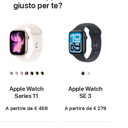
salute
giusto per te?
cardiaca
Apple Watch
Apple Watch
Series 11
SE 3
A partire da € 459
A partire da € 279