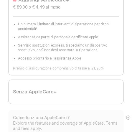
€ 89,00
o € 4,49
al mese.
Un numero illimitato di interventi di riparazione per danni
accidentali
◊
Nota
Assistenza da parte di personale certificato Apple
Servizio sostituzioni express: ti spediamo un dispositivo
sostitutivo, così non devi aspettare la riparazione
Accesso prioritario all’assistenza Apple
Premio di assicurazione comprensivo di tasse al 21,25%
Senza AppleCare+
Come funziona AppleCare+?
M
Explore the features and coverage of AppleCare. Terms
di
and fees apply.