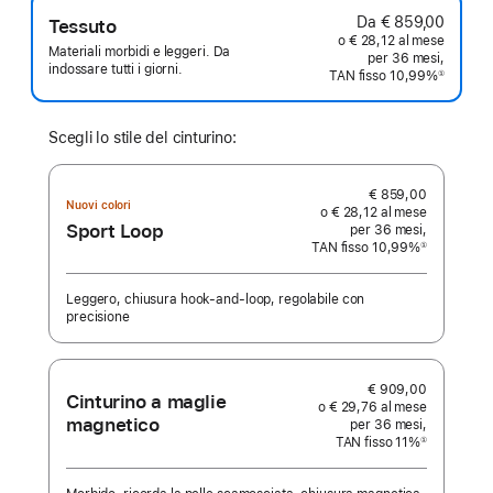
Da € 859,00
Tessuto
o € 28,12 al mese
Materiali morbidi e leggeri. Da
per 36 mesi,
indossare tutti i giorni.
TAN fisso 10,99%
①
Nota
Scegli lo stile del cinturino:
€ 859,00
Nuovi colori
o € 28,12 al mese
Sport Loop
per 36 mesi,
TAN fisso 10,99%
①
Nota
Leggero, chiusura hook‑and‑loop, regolabile con
precisione
€ 909,00
Cinturino a maglie
o € 29,76 al mese
magnetico
per 36 mesi,
TAN fisso 11%
①
Nota