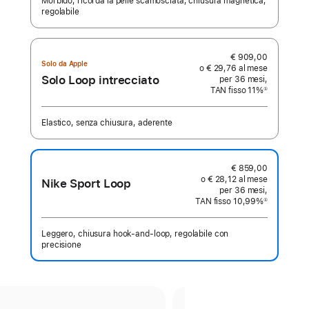
Morbido, ricorda la pelle scamosciata, chiusura magnetica,
regolabile
€ 909,00
Solo da Apple
o € 29,76 al mese
Solo Loop intrecciato
per 36 mesi,
TAN fisso 11%
①
Nota
Elastico, senza chiusura, aderente
€ 859,00
o € 28,12 al mese
Nike Sport Loop
per 36 mesi,
TAN fisso 10,99%
①
Nota
Leggero, chiusura hook‑and‑loop, regolabile con
precisione