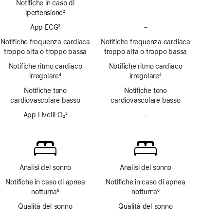
Notifiche in caso di
-
Notifiche
ipertensione
2
ipertensione
Nota
App ECG
3
-
non
App
Nota
disponibili
ECG
Notifiche frequenza cardiaca
Notifiche frequenza cardiaca
non
troppo alta o troppo bassa
troppo alta o troppo bassa
disponibile
Notifiche ritmo cardiaco
Notifiche ritmo cardiaco
irregolare
4
irregolare
4
Nota
Nota
Notifiche tono
Notifiche tono
cardiovascolare basso
cardiovascolare basso
App Livelli O₂
5
-
App
Nota
Livelli O₂
non
disponibile
Analisi del sonno
Analisi del sonno
Notifiche in caso di apnea
Notifiche in caso di apnea
notturna
6
notturna
6
Nota
Nota
Qualità del sonno
Qualità del sonno