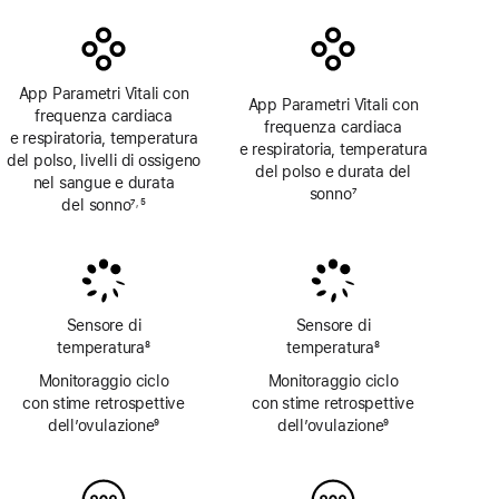
App Parametri Vitali con
App Parametri Vitali con
frequenza cardiaca
frequenza cardiaca
e respiratoria, temperatura
e respiratoria, temperatura
del polso, livelli di ossigeno
del polso e durata del
nel sangue e durata
sonno
7
del sonno
7
5
,
Nota
Nota
Nota
Sensore di
Sensore di
temperatura
8
temperatura
8
Nota
Nota
Monitoraggio ciclo
Monitoraggio ciclo
con stime retrospettive
con stime retrospettive
dell’ovulazione
9
dell’ovulazione
9
Nota
Nota