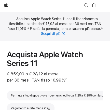
Apple
Acquista Apple Watch Series 11 con il finanziamento
flessibile a partire da € 15,03 al mese per 36 mesi con TAN
fisso 11,01%.
E se fai la permuta, le rate saranno più basse.
①
②
Nota
Nota
Scopri di più
sulle
rate
mensili
Acquista Apple Watch
Series 11
€ 859,00 o € 28,12 al mese
per 36 mesi, TAN fisso 10,99%
①
Nota
Permuta il tuo dispositivo e ricevi un credito da € 25 a € 295 con la permu
Nota
Pagamento a rate mensili
①