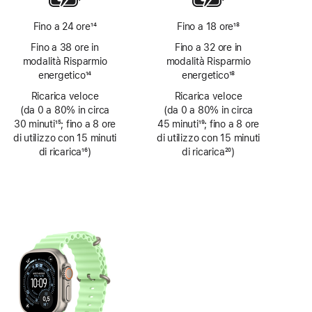
Fino a 24 ore
14
Fino a 18 ore
18
Nota
Nota
Fino a 38 ore in
Fino a 32 ore in
modalità Risparmio
modalità Risparmio
energetico
14
energetico
18
Nota
Nota
Ricarica veloce
Ricarica veloce
(da 0 a 80% in circa
(da 0 a 80% in circa
30 minuti
15
; fino a 8 ore
45 minuti
19
; fino a 8 ore
Nota
di utilizzo con 15 minuti
Nota
di utilizzo con 15 minuti
di ricarica
16
)
di ricarica
20
)
Nota
Nota