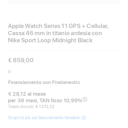
pi
Apple Watch Series 11 GPS + Cellular,
Cassa 46 mm in titanio ardesia con
Nike Sport Loop Midnight Black
€ 859,00
o
Finanziamento con Findomestic
€ 28,12 al mese
per 36 mesi, TAN fisso 10,99%
①
Nota
Totale dovuto: € 1.012,32
Scopri di più sul finanziamento flessibile