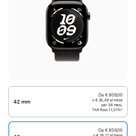
Da € 809,00
o € 26,49 al mese
42 mm
per 36 mesi,
TAN fisso 11,01%
①
Nota
Da € 859,00
o € 28,12 al mese