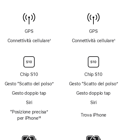
non
di temperatura
disponibile
dell’acqua
non
disponibile
GPS
GPS
Connettività cellulare
1
Connettività cellulare
1
Nota
Nota
Chip S10
Chip S10
Gesto “Scatto del polso”
Gesto “Scatto del polso”
Gesto doppio tap
Gesto doppio tap
Siri
Siri
“Posizione precisa”
Trova iPhone
per iPhone
13
Nota