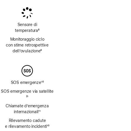
Sensore di
temperatura
8
Nota
Monitoraggio ciclo
con stime retrospettive
dell’ovulazione
9
Nota
SOS emergenze
10
Nota
SOS emergenze via satellite
Nota
21
Chiamate d’emergenza
internazionali
11
Nota
Rilevamento cadute
e rilevamento incidenti
10