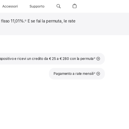
Accessori
Supporto
 fisso 11,01%.
E se fai la permuta, le rate
①
Nota
ispositivo e ricevi un credito da € 25 a € 280 con la permuta
②
Nota
Pagamento a rate mensili
①