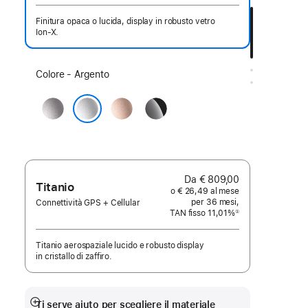
Finitura opaca o lucida, display in robusto vetro
Ion‑X.
Scegli
Colore - Argento
un
Grigio
Oro
Jet
colore:
siderale
rosa
Black
Argento
Da € 809,00
Titanio
o € 26,49 al mese
per 36 mesi,
Connettività GPS + Cellular
TAN fisso 11,01%
①
Nota
Titanio aerospaziale lucido e robusto display
in cristallo di zaffiro.
Ti serve aiuto per scegliere il materiale