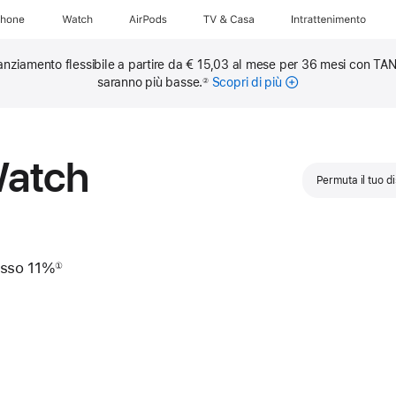
Phone
Watch
AirPods
TV & Casa
Intrattenimento
anziamento flessibile a partire da € 15,03 al mese per 36 mesi con TAN
saranno più basse.
Scopri di più
sulle
②
rate
mensili
Watch
Permuta il tuo d
isso 11%
①