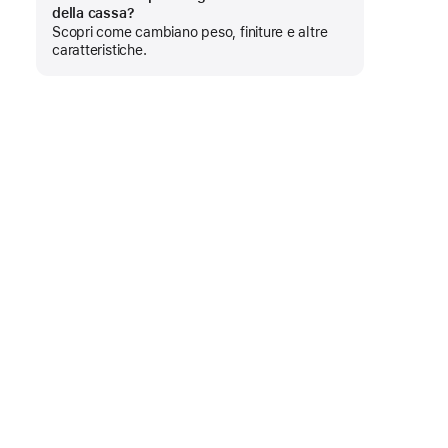
Mostra
della cassa?
di
Scopri come cambiano peso, finiture e altre
più
caratteristiche.