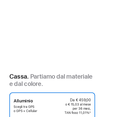
Cassa.
Partiamo dal materiale
e dal colore.
Da € 459,00
Alluminio
o € 15,03 al mese
Scegli tra GPS
per 36 mesi,
o GPS + Cellular
TAN fisso 11,01%
①
Nota