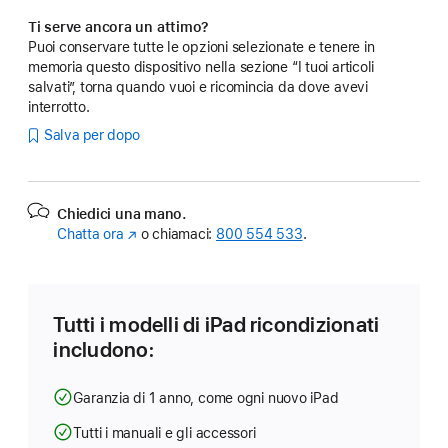
Ti serve ancora un attimo?
Puoi conservare tutte le opzioni selezionate e tenere in
memoria questo dispositivo nella sezione “I tuoi articoli
salvati”, torna quando vuoi e ricomincia da dove avevi
interrotto.
Salva per dopo
Chiedici una mano.
Chatta ora
(Si
o chiamaci:
800 554 533
.
apre
in
una
nuova
Tutti i modelli di iPad ricondizionati
finestra)
includono:
Garanzia di 1 anno, come ogni nuovo iPad
Tutti i manuali e gli accessori