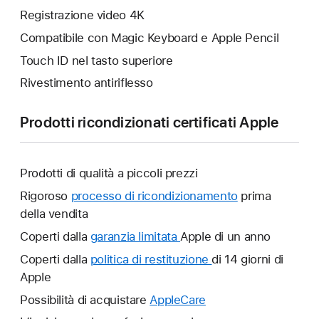
Registrazione video 4K
Compatibile con Magic Keyboard e Apple Pencil
Touch ID nel tasto superiore
Rivestimento antiriflesso
Prodotti ricondizionati certificati Apple
Prodotti di qualità a piccoli prezzi
Rigoroso
processo di ricondizionamento
prima
della vendita
Coperti dalla
garanzia limitata
Verrà
Apple di un anno
aperta
Coperti dalla
politica di restituzione
Verrà
di 14 giorni di
un’altra
Apple
aperta
finestra.
un’altra
Possibilità di acquistare
AppleCare
Verrà
finestra.
aperta