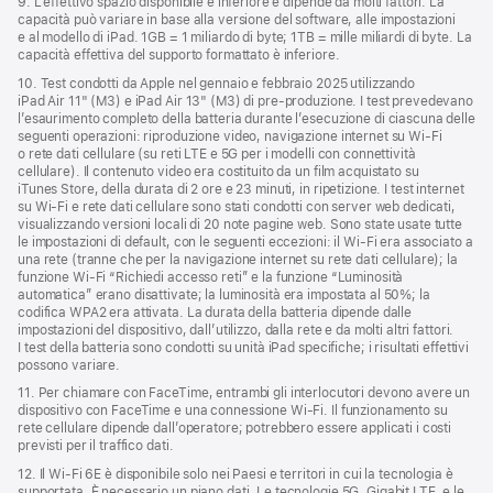
9. L’effettivo spazio disponibile è inferiore e dipende da molti fattori. La
capacità può variare in base alla versione del software, alle impostazioni
e al modello di iPad. 1GB = 1 miliardo di byte; 1TB = mille miliardi di byte. La
capacità effettiva del supporto formattato è inferiore.
10. Test condotti da Apple nel gennaio e febbraio 2025 utilizzando
iPad Air 11" (M3) e iPad Air 13" (M3) di pre‑produzione. I test prevedevano
l’esaurimento completo della batteria durante l’esecuzione di ciascuna delle
seguenti operazioni: riproduzione video, navigazione internet su Wi‑Fi
o rete dati cellulare (su reti LTE e 5G per i modelli con connettività
cellulare). Il contenuto video era costituito da un film acquistato su
iTunes Store, della durata di 2 ore e 23 minuti, in ripetizione. I test internet
su Wi‑Fi e rete dati cellulare sono stati condotti con server web dedicati,
visualizzando versioni locali di 20 note pagine web. Sono state usate tutte
le impostazioni di default, con le seguenti eccezioni: il Wi-Fi era associato a
una rete (tranne che per la navigazione internet su rete dati cellulare); la
funzione Wi‑Fi “Richiedi accesso reti” e la funzione “Luminosità
automatica” erano disattivate; la luminosità era impostata al 50%; la
codifica WPA2 era attivata. La durata della batteria dipende dalle
impostazioni del dispositivo, dall’utilizzo, dalla rete e da molti altri fattori.
I test della batteria sono condotti su unità iPad specifiche; i risultati effettivi
possono variare.
11. Per chiamare con FaceTime, entrambi gli interlocutori devono avere un
dispositivo con FaceTime e una connessione Wi‑Fi. Il funzionamento su
rete cellulare dipende dall’operatore; potrebbero essere applicati i costi
previsti per il traffico dati.
12. Il Wi‑Fi 6E è disponibile solo nei Paesi e territori in cui la tecnologia è
supportata. È necessario un piano dati. Le tecnologie 5G, Gigabit LTE, e le