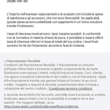
2026-09-30
L’importo nell’esempio rappresentativo di acquisto non include le spese
di spedizione e gli accessori, che non sono finanziabili. Se applicabili,
queste spese saranno addebitate con pagamento in un’unica soluzione
tramite Findomestic.
I tassi di interesse mostrati sono i tassi massimi possibili. In conformità
con la normativa in materia di tassi di usura, ti potrebbero essere offerti
tassi di interesse inferiori in base al totale del tuo ordine. I tassi finali
saranno forniti da Findomestic durante la fase di richiesta.
Piè
Note
※
Finanziamento flessibile
a
di
Condizioni del finanziamento flessibile: il finanziamento al consumo
piè
pagina
sull’Apple Online Store è promosso e gestito congiuntamente da Apple
di
Distribution International Limited, Hollyhill Industrial Estate, Cork, Irlanda,
pagina
che agisce in qualità di intermediario del credito e non di finanziatore. Apple
offre finanziamenti tramite una gamma limitata di fornitori di servizi di
credito. Soggetto a requisiti di idoneità, presentazione della richiesta e
valutazione del merito creditizio.
Si applicano termini e condizioni.
A seconda dei prodotti che hai scelto, potrebbe esserti proposto un prestito
finalizzato oppure Smart Line (o la possibilità di scegliere tra le due
opzioni). Per maggiori dettagli, vai su
https://www.apple.com/it/shop/browse/financing/terms.