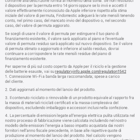
conforme alla descrizione fornita al momento della stima. Se non restituisci
il dispositivo per la permuta entro 14 giorni oppure se lo invii e accetti il
valore effettivamente riconosciuto da Apple inferiore rispetto alla stima
iniziale del valore di permuta, Findomestic adeguerà le rate mensili tenendo
conto, nel primo caso, del mancato invio del dispositivo o, nel secondo
caso, del valore di permuta aggiorato.
Se scegli di usare il valore di permuta per estinguere il tuo piano di
finanziamento esistente, il valore sarà applicato al piano e l’eventuale
valore di permuta residuo sarà applicato sul nuovo dispositivo. Se il valore
di permuta stimato o aggiornato è inferiore al saldo residuo, dovrai
continuare a corrispondere le rate mensili residue del piano di
finanziamento esistente.
Per saperne di più sul costo coperto da Apple per il riciclo e la gestione
delle batterie esauste, vai su
regulatoryinfo.apple.com/regulation1542
(si
1. Connessione Wi‑Fi a banda larga raccomandata; spese a carico
apre
del cliente.
una
nuova
2. Dati aggiornati al momento del lancio del prodotto.
finestra
3. Il contenuto riciclato o rinnovabile di un prodotto equivale al rapporto fra
la massa di materiali riciclati certificati e la massa complessiva del
dispositivo, escludendo imballaggio e accessori inclusi nella confezione.
4. La percentuale di emissioni legate all’energia elettrica pulita utilizzata nel
nostro processo di fabbricazione viene calcolata includendo nel nostro
modello delle emissioni l’energia a basso impatto acquistata dai nostri
fornitori nell’anno fiscale precedente, in base alle rispettive quote di
produzione al momento del lancio del prodotto. Nel calcolo vengono