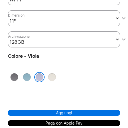
Dimensioni
Archiviazione
Colore - Viola
Grigio
Blu
Galassia
siderale
Viola
Aggiungi
Paga con Apple Pay