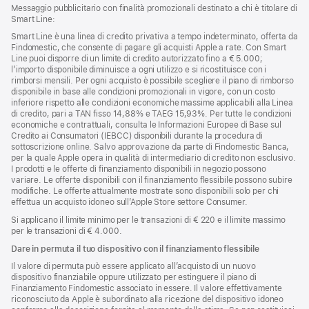
Messaggio pubblicitario con finalità promozionali destinato a chi è titolare di
Smart Line:
Smart Line è una linea di credito privativa a tempo indeterminato, offerta da
Findomestic, che consente di pagare gli acquisti Apple a rate. Con Smart
Line puoi disporre di un limite di credito autorizzato fino a € 5.000;
l’importo disponibile diminuisce a ogni utilizzo e si ricostituisce con i
rimborsi mensili. Per ogni acquisto è possibile scegliere il piano di rimborso
disponibile in base alle condizioni promozionali in vigore, con un costo
inferiore rispetto alle condizioni economiche massime applicabili alla Linea
di credito, pari a TAN fisso 14,88% e TAEG 15,93%. Per tutte le condizioni
economiche e contrattuali, consulta le Informazioni Europee di Base sul
Credito ai Consumatori (IEBCC) disponibili durante la procedura di
sottoscrizione online. Salvo approvazione da parte di Findomestic Banca,
per la quale Apple opera in qualità di intermediario di credito non esclusivo.
I prodotti e le offerte di finanziamento disponibili in negozio possono
variare. Le offerte disponibili con il finanziamento flessibile possono subire
modifiche. Le offerte attualmente mostrate sono disponibili solo per chi
effettua un acquisto idoneo sull’Apple Store settore Consumer.
Si applicano il limite minimo per le transazioni di € 220 e il limite massimo
per le transazioni di € 4.000.
Dare in permuta il tuo dispositivo con il finanziamento flessibile
Il valore di permuta può essere applicato all’acquisto di un nuovo
dispositivo finanziabile oppure utilizzato per estinguere il piano di
Finanziamento Findomestic associato in essere. Il valore effettivamente
riconosciuto da Apple è subordinato alla ricezione del dispositivo idoneo