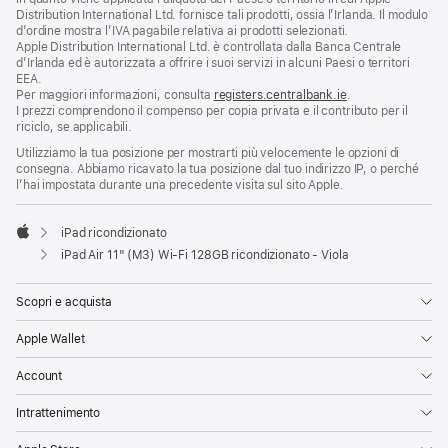
Distribution International Ltd. fornisce tali prodotti, ossia l’Irlanda. Il modulo
d’ordine mostra l’IVA pagabile relativa ai prodotti selezionati.
Apple Distribution International Ltd. è controllata dalla Banca Centrale
d’Irlanda ed è autorizzata a offrire i suoi servizi in alcuni Paesi o territori
EEA.
Per maggiori informazioni, consulta
registers.centralbank.ie
.
I prezzi comprendono il compenso per copia privata e il contributo per il
riciclo, se applicabili.
Utilizziamo la tua posizione per mostrarti più velocemente le opzioni di
consegna. Abbiamo ricavato la tua posizione dal tuo indirizzo IP, o perché
l’hai impostata durante una precedente visita sul sito Apple.
iPad ricondizionato
Apple
iPad Air 11" (M3) Wi‑Fi 128GB ricondizionato - Viola
Scopri e acquista
Apple Wallet
Account
Intrattenimento