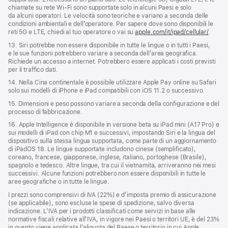
chiamate su rete Wi‑Fi sono supportate solo in alcuni Paesi e solo
da alcuni operatori. Le velocità sono teoriche e variano a seconda delle
condizioni ambientali e dell’operatore. Per sapere dove sono disponibili le
reti 5G e LTE, chiedi al tuo operatore o vai su
apple.com/it/ipad/cellular/
.
13. Siri potrebbe non essere disponibile in tutte le lingue o in tutti i Paesi,
e le sue funzioni potrebbero variare a seconda dell’area geografica.
Richiede un accesso a internet. Potrebbero essere applicati i costi previsti
per il traffico dati.
14. Nella Cina continentale è possibile utilizzare Apple Pay online su Safari
solo sui modelli di iPhone e iPad compatibili con iOS 11.2 o successivo.
15. Dimensioni e peso possono variare a seconda della configurazione e del
processo di fabbricazione.
16. Apple Intelligence è disponibile in versione beta su iPad mini (A17 Pro) e
sui modelli di iPad con chip M1 e successivi, impostando Siri e la lingua del
dispositivo sulla stessa lingua supportata, come parte di un aggiornamento
di iPadOS 18. Le lingue supportate includono cinese (semplificato),
coreano, francese, giapponese, inglese, italiano, portoghese (Brasile),
spagnolo e tedesco. Altre lingue, tra cui il vietnamita, arriveranno nei mesi
successivi. Alcune funzioni potrebbero non essere disponibili in tutte le
aree geografiche o in tutte le lingue.
I prezzi sono comprensivi di IVA (22%) e d’imposta premio di assicurazione
(se applicabile), sono escluse le spese di spedizione, salvo diversa
indicazione. L’IVA per i prodotti classificati come servizi in base alle
normative fiscali relative all’IVA, in vigore nei Paesi o territori UE, è del 23%
in quanto viene applicata l’aliquota del Paese o territorio in cui Apple