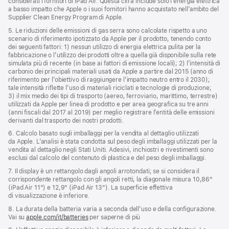
considerati i fornitori di iPad Air. Questa cifra include solo l’energia elettrica
a basso impatto che Apple o i suoi fornitori hanno acquistato nell’ambito del
Supplier Clean Energy Program di Apple.
5. Le riduzioni delle emissioni di gas serra sono calcolate rispetto a uno
scenario di riferimento ipotizzato da Apple per il prodotto, tenendo conto
dei seguenti fattori: 1) nessun utilizzo di energia elettrica pulita per la
fabbricazione o l’utilizzo dei prodotti oltre a quella già disponibile sulla rete
simulata più di recente (in base ai fattori di emissione locali); 2) l’intensità di
carbonio dei principali materiali usati da Apple a partire dal 2015 (anno di
riferimento per l’obiettivo di raggiungere l’impatto neutro entro il 2030);
tale intensità riflette l’uso di materiali riciclati e tecnologie di produzione;
3) il mix medio dei tipi di trasporto (aereo, ferroviario, marittimo, terrestre)
utilizzati da Apple per linea di prodotto e per area geografica su tre anni
(anni fiscali dal 2017 al 2019) per meglio registrare l’entità delle emissioni
derivanti dal trasporto dei nostri prodotti.
6. Calcolo basato sugli imballaggi per la vendita al dettaglio utilizzati
da Apple. L’analisi è stata condotta sul peso degli imballaggi utilizzati per la
vendita al dettaglio negli Stati Uniti. Adesivi, inchiostri e rivestimenti sono
esclusi dal calcolo del contenuto di plastica e del peso degli imballaggi.
7. Il display è un rettangolo dagli angoli arrotondati; se si considera il
corrispondente rettangolo con gli angoli retti, la diagonale misura 10,86"
(iPad Air 11") e 12,9" (iPad Air 13"). La superficie effettiva
di visualizzazione è inferiore.
8. La durata della batteria varia a seconda dell’uso e della configurazione.
Vai su
apple.com/it/batteries
per saperne di più