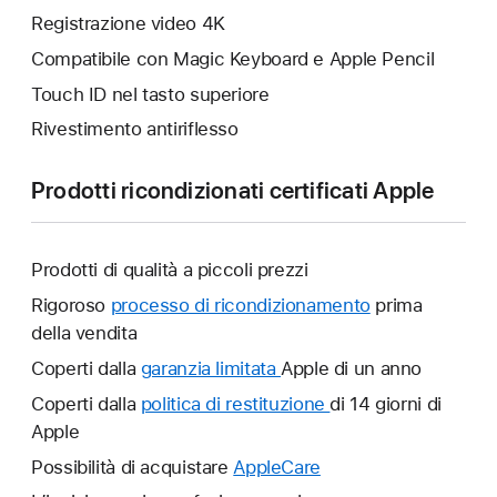
Registrazione video 4K
Compatibile con Magic Keyboard e Apple Pencil
Touch ID nel tasto superiore
Rivestimento antiriflesso
Prodotti ricondizionati certificati Apple
Prodotti di qualità a piccoli prezzi
Rigoroso
processo di ricondizionamento
prima
della vendita
Coperti dalla
garanzia limitata
Verrà
Apple di un anno
aperta
Coperti dalla
politica di restituzione
Verrà
di 14 giorni di
un’altra
Apple
aperta
finestra.
un’altra
Possibilità di acquistare
AppleCare
Verrà
finestra.
aperta