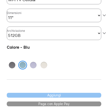
Dimensioni
Archiviazione
Colore - Blu
Grigio
Viola
Galassia
siderale
Blu
Aggiungi
Paga con Apple Pay