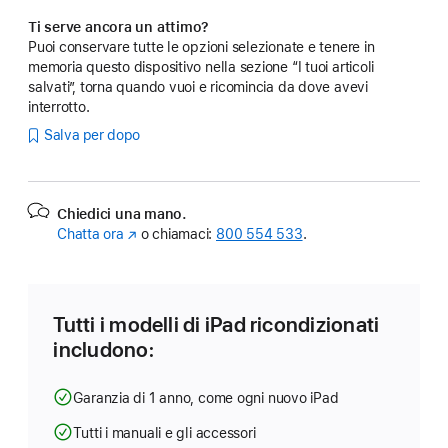
Ti serve ancora un attimo?
Puoi conservare tutte le opzioni selezionate e tenere in
memoria questo dispositivo nella sezione “I tuoi articoli
salvati”, torna quando vuoi e ricomincia da dove avevi
interrotto.
Salva per dopo
Chiedici una mano.
Chatta ora
(Si
o chiamaci:
800 554 533
.
apre
in
una
nuova
Tutti i modelli di iPad ricondizionati
finestra)
includono:
Garanzia di 1 anno, come ogni nuovo iPad
Tutti i manuali e gli accessori