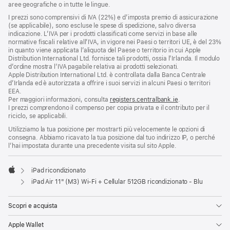
aree geografiche o in tutte le lingue.
I prezzi sono comprensivi di IVA (22%) e d’imposta premio di assicurazione
(se applicabile), sono escluse le spese di spedizione, salvo diversa
indicazione. L’IVA per i prodotti classificati come servizi in base alle
normative fiscali relative all’IVA, in vigore nei Paesi o territori UE, è del 23%
in quanto viene applicata l’aliquota del Paese o territorio in cui Apple
Distribution International Ltd. fornisce tali prodotti, ossia l’Irlanda. Il modulo
d’ordine mostra l’IVA pagabile relativa ai prodotti selezionati.
Apple Distribution International Ltd. è controllata dalla Banca Centrale
d’Irlanda ed è autorizzata a offrire i suoi servizi in alcuni Paesi o territori
EEA.
Per maggiori informazioni, consulta
registers.centralbank.ie
.
I prezzi comprendono il compenso per copia privata e il contributo per il
riciclo, se applicabili.
Utilizziamo la tua posizione per mostrarti più velocemente le opzioni di
consegna. Abbiamo ricavato la tua posizione dal tuo indirizzo IP, o perché
l’hai impostata durante una precedente visita sul sito Apple.
iPad ricondizionato
Apple
iPad Air 11" (M3) Wi‑Fi + Cellular 512GB ricondizionato - Blu
Scopri e acquista
Apple Wallet