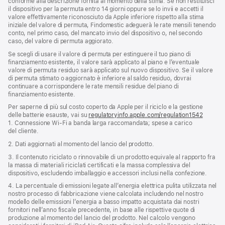
conforme alla descrizione fornita al momento della stima. Se non restituisci
il dispositivo per la permuta entro 14 giorni oppure se lo invii e accetti il
valore effettivamente riconosciuto da Apple inferiore rispetto alla stima
iniziale del valore di permuta, Findomestic adeguerà le rate mensili tenendo
conto, nel primo caso, del mancato invio del dispositivo o, nel secondo
caso, del valore di permuta aggiorato.
Se scegli di usare il valore di permuta per estinguere il tuo piano di
finanziamento esistente, il valore sarà applicato al piano e l’eventuale
valore di permuta residuo sarà applicato sul nuovo dispositivo. Se il valore
di permuta stimato o aggiornato è inferiore al saldo residuo, dovrai
continuare a corrispondere le rate mensili residue del piano di
finanziamento esistente.
Per saperne di più sul costo coperto da Apple per il riciclo e la gestione
delle batterie esauste, vai su
regulatoryinfo.apple.com/regulation1542
(si
1. Connessione Wi‑Fi a banda larga raccomandata; spese a carico
apre
del cliente.
una
nuova
2. Dati aggiornati al momento del lancio del prodotto.
finestra
3. Il contenuto riciclato o rinnovabile di un prodotto equivale al rapporto fra
la massa di materiali riciclati certificati e la massa complessiva del
dispositivo, escludendo imballaggio e accessori inclusi nella confezione.
4. La percentuale di emissioni legate all’energia elettrica pulita utilizzata nel
nostro processo di fabbricazione viene calcolata includendo nel nostro
modello delle emissioni l’energia a basso impatto acquistata dai nostri
fornitori nell’anno fiscale precedente, in base alle rispettive quote di
produzione al momento del lancio del prodotto. Nel calcolo vengono