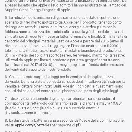
considerati i fornitori di iPad Air. Questa cifra include solo l’energia elettrica
a basso impatto che Apple o i suoi fornitori hanno acquistato nell’ambito del
Supplier Clean Energy Program di Apple.
5. Le riduzioni delle emissioni di gas serra sono calcolate rispetto a uno
scenario di riferimento ipotizzato da Apple per il prodotto, tenendo conto
dei seguenti fattori: 1) nessun utilizzo di energia elettrica pulita per la
fabbricazione o l’utilizzo dei prodotti oltre a quella già disponibile sulla rete
simulata più di recente (in base ai fattori di emissione locali); 2) l’intensità di
carbonio dei principali materiali usati da Apple a partire dal 2015 (anno di
riferimento per l’obiettivo di raggiungere l’impatto neutro entro il 2030);
tale intensità riflette l’uso di materiali riciclati e tecnologie di produzione;
3) il mix medio dei tipi di trasporto (aereo, ferroviario, marittimo, terrestre)
utilizzati da Apple per linea di prodotto e per area geografica su tre anni
(anni fiscali dal 2017 al 2019) per meglio registrare l’entità delle emissioni
derivanti dal trasporto dei nostri prodotti.
6. Calcolo basato sugli imballaggi per la vendita al dettaglio utilizzati
da Apple. L’analisi è stata condotta sul peso degli imballaggi utilizzati per la
vendita al dettaglio negli Stati Uniti. Adesivi, inchiostri e rivestimenti sono
esclusi dal calcolo del contenuto di plastica e del peso degli imballaggi.
7. Il display è un rettangolo dagli angoli arrotondati; se si considera il
corrispondente rettangolo con gli angoli retti, la diagonale misura 10,86"
(iPad Air 11") e 12,9" (iPad Air 13"). La superficie effettiva
di visualizzazione è inferiore.
8. La durata della batteria varia a seconda dell’uso e della configurazione.
Vai su
apple.com/it/batteries
per saperne di più