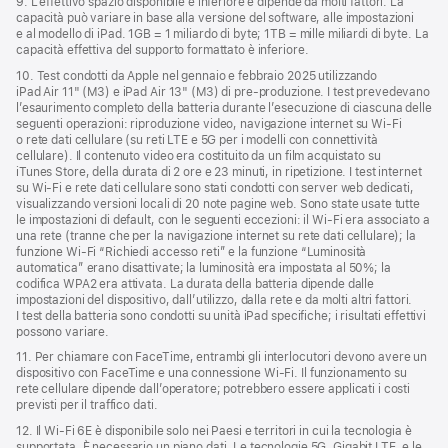
9. L’effettivo spazio disponibile è inferiore e dipende da molti fattori. La
capacità può variare in base alla versione del software, alle impostazioni
e al modello di iPad. 1GB = 1 miliardo di byte; 1TB = mille miliardi di byte. La
capacità effettiva del supporto formattato è inferiore.
10. Test condotti da Apple nel gennaio e febbraio 2025 utilizzando
iPad Air 11" (M3) e iPad Air 13" (M3) di pre‑produzione. I test prevedevano
l’esaurimento completo della batteria durante l’esecuzione di ciascuna delle
seguenti operazioni: riproduzione video, navigazione internet su Wi‑Fi
o rete dati cellulare (su reti LTE e 5G per i modelli con connettività
cellulare). Il contenuto video era costituito da un film acquistato su
iTunes Store, della durata di 2 ore e 23 minuti, in ripetizione. I test internet
su Wi‑Fi e rete dati cellulare sono stati condotti con server web dedicati,
visualizzando versioni locali di 20 note pagine web. Sono state usate tutte
le impostazioni di default, con le seguenti eccezioni: il Wi-Fi era associato a
una rete (tranne che per la navigazione internet su rete dati cellulare); la
funzione Wi‑Fi “Richiedi accesso reti” e la funzione “Luminosità
automatica” erano disattivate; la luminosità era impostata al 50%; la
codifica WPA2 era attivata. La durata della batteria dipende dalle
impostazioni del dispositivo, dall’utilizzo, dalla rete e da molti altri fattori.
I test della batteria sono condotti su unità iPad specifiche; i risultati effettivi
possono variare.
11. Per chiamare con FaceTime, entrambi gli interlocutori devono avere un
dispositivo con FaceTime e una connessione Wi‑Fi. Il funzionamento su
rete cellulare dipende dall’operatore; potrebbero essere applicati i costi
previsti per il traffico dati.
12. Il Wi‑Fi 6E è disponibile solo nei Paesi e territori in cui la tecnologia è
supportata. È necessario un piano dati. Le tecnologie 5G, Gigabit LTE, e le