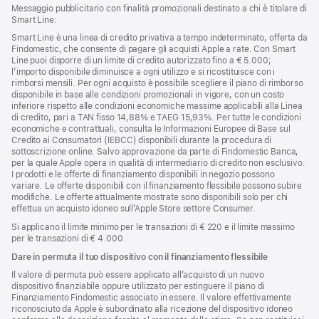
Messaggio pubblicitario con finalità promozionali destinato a chi è titolare di
Smart Line:
Smart Line è una linea di credito privativa a tempo indeterminato, offerta da
Findomestic, che consente di pagare gli acquisti Apple a rate. Con Smart
Line puoi disporre di un limite di credito autorizzato fino a € 5.000;
l’importo disponibile diminuisce a ogni utilizzo e si ricostituisce con i
rimborsi mensili. Per ogni acquisto è possibile scegliere il piano di rimborso
disponibile in base alle condizioni promozionali in vigore, con un costo
inferiore rispetto alle condizioni economiche massime applicabili alla Linea
di credito, pari a TAN fisso 14,88% e TAEG 15,93%. Per tutte le condizioni
economiche e contrattuali, consulta le Informazioni Europee di Base sul
Credito ai Consumatori (IEBCC) disponibili durante la procedura di
sottoscrizione online. Salvo approvazione da parte di Findomestic Banca,
per la quale Apple opera in qualità di intermediario di credito non esclusivo.
I prodotti e le offerte di finanziamento disponibili in negozio possono
variare. Le offerte disponibili con il finanziamento flessibile possono subire
modifiche. Le offerte attualmente mostrate sono disponibili solo per chi
effettua un acquisto idoneo sull’Apple Store settore Consumer.
Si applicano il limite minimo per le transazioni di € 220 e il limite massimo
per le transazioni di € 4.000.
Dare in permuta il tuo dispositivo con il finanziamento flessibile
Il valore di permuta può essere applicato all’acquisto di un nuovo
dispositivo finanziabile oppure utilizzato per estinguere il piano di
Finanziamento Findomestic associato in essere. Il valore effettivamente
riconosciuto da Apple è subordinato alla ricezione del dispositivo idoneo