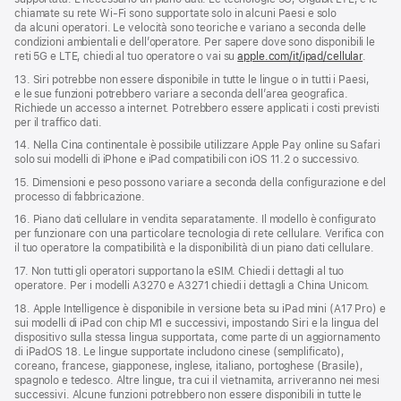
chiamate su rete Wi‑Fi sono supportate solo in alcuni Paesi e solo
da alcuni operatori. Le velocità sono teoriche e variano a seconda delle
condizioni ambientali e dell’operatore. Per sapere dove sono disponibili le
reti 5G e LTE, chiedi al tuo operatore o vai su
apple.com/it/ipad/cellular
.
13. Siri potrebbe non essere disponibile in tutte le lingue o in tutti i Paesi,
e le sue funzioni potrebbero variare a seconda dell’area geografica.
Richiede un accesso a internet. Potrebbero essere applicati i costi previsti
per il traffico dati.
14. Nella Cina continentale è possibile utilizzare Apple Pay online su Safari
solo sui modelli di iPhone e iPad compatibili con iOS 11.2 o successivo.
15. Dimensioni e peso possono variare a seconda della configurazione e del
processo di fabbricazione.
16. Piano dati cellulare in vendita separatamente. Il modello è configurato
per funzionare con una particolare tecnologia di rete cellulare. Verifica con
il tuo operatore la compatibilità e la disponibilità di un piano dati cellulare.
17. Non tutti gli operatori supportano la eSIM. Chiedi i dettagli al tuo
operatore. Per i modelli A3270 e A3271 chiedi i dettagli a China Unicom.
18. Apple Intelligence è disponibile in versione beta su iPad mini (A17 Pro) e
sui modelli di iPad con chip M1 e successivi, impostando Siri e la lingua del
dispositivo sulla stessa lingua supportata, come parte di un aggiornamento
di iPadOS 18. Le lingue supportate includono cinese (semplificato),
coreano, francese, giapponese, inglese, italiano, portoghese (Brasile),
spagnolo e tedesco. Altre lingue, tra cui il vietnamita, arriveranno nei mesi
successivi. Alcune funzioni potrebbero non essere disponibili in tutte le