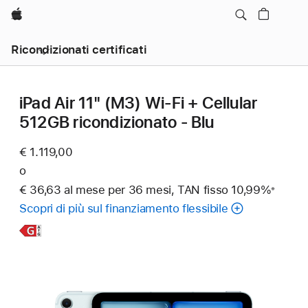
Apple
Ricondizionati certificati
iPad Air 11" (M3) Wi‑Fi + Cellular
512GB ricondizionato - Blu
€ 1.119,00
o
€ 36,63 al mese per 36 mesi, TAN fisso 10,99%
※
Nota
Scopri di più sul finanziamento flessibile
Scopri
di
più,