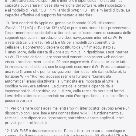
9. L’effettivo spazio disponibile è inferiore e dipende da molti fattori. La
capacità può variare in base alla versione del software, alle impostazioni
e al modello di iPad. 1GB = 1 miliardo di byte; 1TB = mille miliardi di byte. La
capacità effettiva del supporto formattato è inferiore.
10. Test condotti da Apple nel gennaio e febbraio 2025 utilizzando
iPad Air 11" (M3) e iPad Air 13" (M3) di pre‑produzione. I test prevedevano
l’esaurimento completo della batteria durante l’esecuzione di ciascuna delle
seguenti operazioni: riproduzione video, navigazione internet su Wi‑Fi
o rete dati cellulare (su reti LTE e 5G per i modelli con connettività
cellulare). Il contenuto video era costituito da un film acquistato su
iTunes Store, della durata di 2 ore e 23 minuti, in ripetizione. I test internet
su Wi‑Fi e rete dati cellulare sono stati condotti con server web dedicati,
visualizzando versioni locali di 20 note pagine web. Sono state usate tutte
le impostazioni di default, con le seguenti eccezioni: il Wi-Fi era associato a
una rete (tranne che per la navigazione internet su rete dati cellulare); la
funzione Wi‑Fi “Richiedi accesso reti” e la funzione “Luminosità
automatica” erano disattivate; la luminosità era impostata al 50%; la
codifica WPA2 era attivata. La durata della batteria dipende dalle
impostazioni del dispositivo, dall’utilizzo, dalla rete e da molti altri fattori.
I test della batteria sono condotti su unità iPad specifiche; i risultati effettivi
possono variare.
11. Per chiamare con FaceTime, entrambi gli interlocutori devono avere un
dispositivo con FaceTime e una connessione Wi‑Fi. Il funzionamento su
rete cellulare dipende dall’operatore; potrebbero essere applicati i costi
previsti per il traffico dati.
12. Il Wi‑Fi 6E è disponibile solo nei Paesi e territori in cui la tecnologia è
supportata. È necessario un piano dati. Le tecnologie 5G, Gigabit LTE, e le