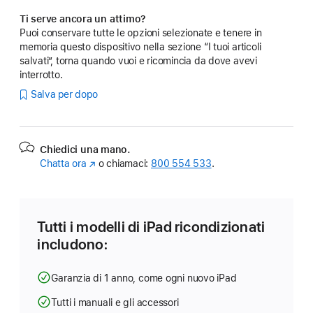
Ti serve ancora un attimo?
Puoi conservare tutte le opzioni selezionate e tenere in
memoria questo dispositivo nella sezione “I tuoi articoli
salvati”, torna quando vuoi e ricomincia da dove avevi
interrotto.
Salva per dopo
Chiedici una mano.
Chatta ora
(Si
o chiamaci:
800 554 533
.
apre
in
una
nuova
Tutti i modelli di iPad ricondizionati
finestra)
includono:
Garanzia di 1 anno, come ogni nuovo iPad
Tutti i manuali e gli accessori