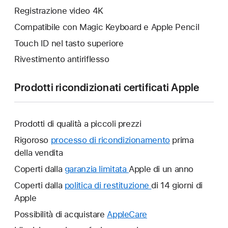
Registrazione video 4K
Compatibile con Magic Keyboard e Apple Pencil
Touch ID nel tasto superiore
Rivestimento antiriflesso
Prodotti ricondizionati certificati Apple
Prodotti di qualità a piccoli prezzi
Rigoroso
processo di ricondizionamento
prima
della vendita
Coperti dalla
garanzia limitata
Verrà
Apple di un anno
aperta
Coperti dalla
politica di restituzione
Verrà
di 14 giorni di
un’altra
Apple
aperta
finestra.
un’altra
Possibilità di acquistare
AppleCare
Verrà
finestra.
aperta