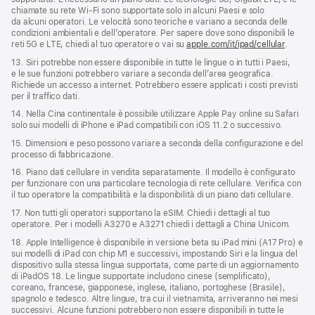
chiamate su rete Wi‑Fi sono supportate solo in alcuni Paesi e solo
da alcuni operatori. Le velocità sono teoriche e variano a seconda delle
condizioni ambientali e dell’operatore. Per sapere dove sono disponibili le
reti 5G e LTE, chiedi al tuo operatore o vai su
apple.com/it/ipad/cellular
.
13. Siri potrebbe non essere disponibile in tutte le lingue o in tutti i Paesi,
e le sue funzioni potrebbero variare a seconda dell’area geografica.
Richiede un accesso a internet. Potrebbero essere applicati i costi previsti
per il traffico dati.
14. Nella Cina continentale è possibile utilizzare Apple Pay online su Safari
solo sui modelli di iPhone e iPad compatibili con iOS 11.2 o successivo.
15. Dimensioni e peso possono variare a seconda della configurazione e del
processo di fabbricazione.
16. Piano dati cellulare in vendita separatamente. Il modello è configurato
per funzionare con una particolare tecnologia di rete cellulare. Verifica con
il tuo operatore la compatibilità e la disponibilità di un piano dati cellulare.
17. Non tutti gli operatori supportano la eSIM. Chiedi i dettagli al tuo
operatore. Per i modelli A3270 e A3271 chiedi i dettagli a China Unicom.
18. Apple Intelligence è disponibile in versione beta su iPad mini (A17 Pro) e
sui modelli di iPad con chip M1 e successivi, impostando Siri e la lingua del
dispositivo sulla stessa lingua supportata, come parte di un aggiornamento
di iPadOS 18. Le lingue supportate includono cinese (semplificato),
coreano, francese, giapponese, inglese, italiano, portoghese (Brasile),
spagnolo e tedesco. Altre lingue, tra cui il vietnamita, arriveranno nei mesi
successivi. Alcune funzioni potrebbero non essere disponibili in tutte le