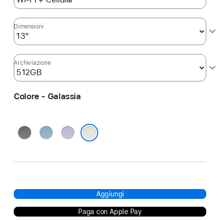
Dimensioni
Archiviazione
Colore - Galassia
Grigio
Blu
Viola
siderale
Galassia
Aggiungi
Paga con Apple Pay