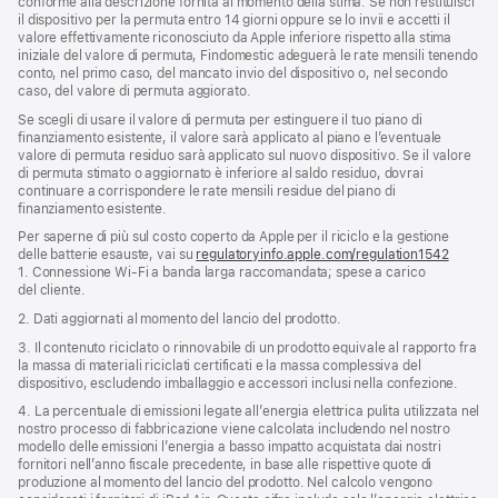
conforme alla descrizione fornita al momento della stima. Se non restituisci
il dispositivo per la permuta entro 14 giorni oppure se lo invii e accetti il
valore effettivamente riconosciuto da Apple inferiore rispetto alla stima
iniziale del valore di permuta, Findomestic adeguerà le rate mensili tenendo
conto, nel primo caso, del mancato invio del dispositivo o, nel secondo
caso, del valore di permuta aggiorato.
Se scegli di usare il valore di permuta per estinguere il tuo piano di
finanziamento esistente, il valore sarà applicato al piano e l’eventuale
valore di permuta residuo sarà applicato sul nuovo dispositivo. Se il valore
di permuta stimato o aggiornato è inferiore al saldo residuo, dovrai
continuare a corrispondere le rate mensili residue del piano di
finanziamento esistente.
Per saperne di più sul costo coperto da Apple per il riciclo e la gestione
delle batterie esauste, vai su
regulatoryinfo.apple.com/regulation1542
(si
1. Connessione Wi‑Fi a banda larga raccomandata; spese a carico
apre
del cliente.
una
nuova
2. Dati aggiornati al momento del lancio del prodotto.
finestra
3. Il contenuto riciclato o rinnovabile di un prodotto equivale al rapporto fra
la massa di materiali riciclati certificati e la massa complessiva del
dispositivo, escludendo imballaggio e accessori inclusi nella confezione.
4. La percentuale di emissioni legate all’energia elettrica pulita utilizzata nel
nostro processo di fabbricazione viene calcolata includendo nel nostro
modello delle emissioni l’energia a basso impatto acquistata dai nostri
fornitori nell’anno fiscale precedente, in base alle rispettive quote di
produzione al momento del lancio del prodotto. Nel calcolo vengono