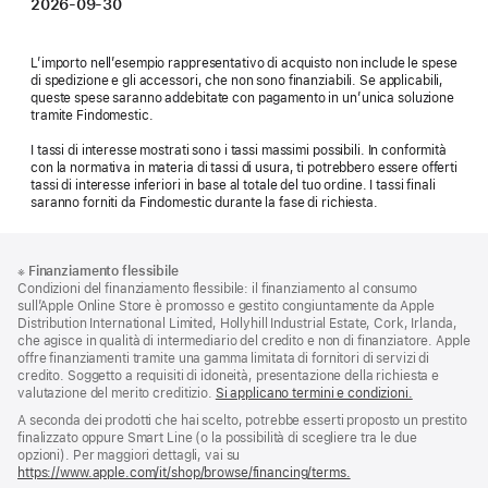
2026-09-30
L’importo nell’esempio rappresentativo di acquisto non include le spese
di spedizione e gli accessori, che non sono finanziabili. Se applicabili,
queste spese saranno addebitate con pagamento in un’unica soluzione
tramite Findomestic.
I tassi di interesse mostrati sono i tassi massimi possibili. In conformità
con la normativa in materia di tassi di usura, ti potrebbero essere offerti
tassi di interesse inferiori in base al totale del tuo ordine. I tassi finali
saranno forniti da Findomestic durante la fase di richiesta.
Piè
Note
※
Finanziamento flessibile
a
di
Condizioni del finanziamento flessibile: il finanziamento al consumo
piè
pagina
sull’Apple Online Store è promosso e gestito congiuntamente da Apple
di
Distribution International Limited, Hollyhill Industrial Estate, Cork, Irlanda,
pagina
che agisce in qualità di intermediario del credito e non di finanziatore. Apple
offre finanziamenti tramite una gamma limitata di fornitori di servizi di
credito. Soggetto a requisiti di idoneità, presentazione della richiesta e
valutazione del merito creditizio.
Si applicano termini e condizioni.
A seconda dei prodotti che hai scelto, potrebbe esserti proposto un prestito
finalizzato oppure Smart Line (o la possibilità di scegliere tra le due
opzioni). Per maggiori dettagli, vai su
https://www.apple.com/it/shop/browse/financing/terms.