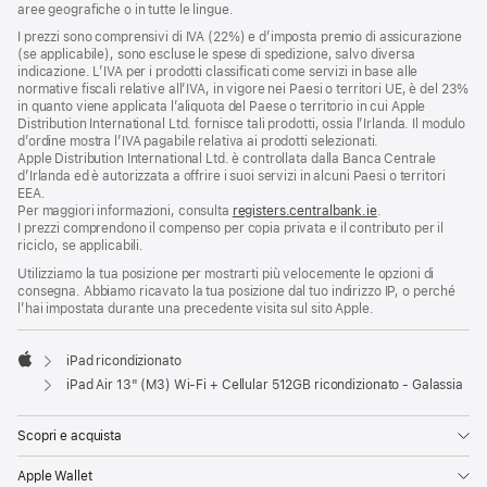
aree geografiche o in tutte le lingue.
I prezzi sono comprensivi di IVA (22%) e d’imposta premio di assicurazione
(se applicabile), sono escluse le spese di spedizione, salvo diversa
indicazione. L’IVA per i prodotti classificati come servizi in base alle
normative fiscali relative all’IVA, in vigore nei Paesi o territori UE, è del 23%
in quanto viene applicata l’aliquota del Paese o territorio in cui Apple
Distribution International Ltd. fornisce tali prodotti, ossia l’Irlanda. Il modulo
d’ordine mostra l’IVA pagabile relativa ai prodotti selezionati.
Apple Distribution International Ltd. è controllata dalla Banca Centrale
d’Irlanda ed è autorizzata a offrire i suoi servizi in alcuni Paesi o territori
EEA.
Per maggiori informazioni, consulta
registers.centralbank.ie
.
I prezzi comprendono il compenso per copia privata e il contributo per il
riciclo, se applicabili.
Utilizziamo la tua posizione per mostrarti più velocemente le opzioni di
consegna. Abbiamo ricavato la tua posizione dal tuo indirizzo IP, o perché
l’hai impostata durante una precedente visita sul sito Apple.
iPad ricondizionato
Apple
iPad Air 13" (M3) Wi‑Fi + Cellular 512GB ricondizionato - Galassia
Scopri e acquista
Apple Wallet