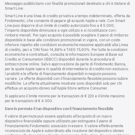
Messaggio pubblicitario con finalità promozionali destinato a chi è titolare di
Smart Line:
Smart Line è una linea di credito privativa a tempo indeterminato, offerta da
Findomestic, che consente di pagare gli acquisti Apple a rate. Con Smart
Line puoi disporre di un limite di credito autorizzato fino a € 5.000;
l’importo disponibile diminuisce a ogni utilizzo e si ricostituisce con i
rimborsi mensili. Per ogni acquisto è possibile scegliere il piano di rimborso
disponibile in base alle condizioni promozionali in vigore, con un costo
inferiore rispetto alle condizioni economiche massime applicabili alla Linea
di credito, pari a TAN fisso 14,88% e TAEG 15,93%. Per tutte le condizioni
economiche e contrattuali, consulta le Informazioni Europee di Base sul
Credito ai Consumatori (IEBCC) disponibili durante la procedura di
sottoscrizione online. Salvo approvazione da parte di Findomestic Banca,
per la quale Apple opera in qualità di intermediario di credito non esclusivo.
I prodotti e le offerte di finanziamento disponibili in negozio possono
variare. Le offerte disponibili con il finanziamento flessibile possono subire
modifiche. Le offerte attualmente mostrate sono disponibili solo per chi
effettua un acquisto idoneo sull’Apple Store settore Consumer.
Si applicano il limite minimo per le transazioni di € 220 e il limite massimo
per le transazioni di € 4.000.
Dare in permuta il tuo dispositivo con il finanziamento flessibile
Il valore di permuta può essere applicato all’acquisto di un nuovo
dispositivo finanziabile oppure utilizzato per estinguere il piano di
Finanziamento Findomestic associato in essere. Il valore effettivamente
riconosciuto da Apple è subordinato alla ricezione del dispositivo idoneo