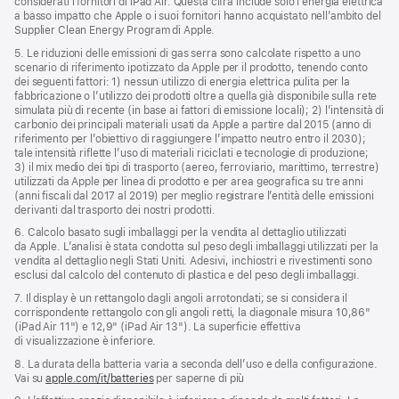
considerati i fornitori di iPad Air. Questa cifra include solo l’energia elettrica
a basso impatto che Apple o i suoi fornitori hanno acquistato nell’ambito del
Supplier Clean Energy Program di Apple.
5. Le riduzioni delle emissioni di gas serra sono calcolate rispetto a uno
scenario di riferimento ipotizzato da Apple per il prodotto, tenendo conto
dei seguenti fattori: 1) nessun utilizzo di energia elettrica pulita per la
fabbricazione o l’utilizzo dei prodotti oltre a quella già disponibile sulla rete
simulata più di recente (in base ai fattori di emissione locali); 2) l’intensità di
carbonio dei principali materiali usati da Apple a partire dal 2015 (anno di
riferimento per l’obiettivo di raggiungere l’impatto neutro entro il 2030);
tale intensità riflette l’uso di materiali riciclati e tecnologie di produzione;
3) il mix medio dei tipi di trasporto (aereo, ferroviario, marittimo, terrestre)
utilizzati da Apple per linea di prodotto e per area geografica su tre anni
(anni fiscali dal 2017 al 2019) per meglio registrare l’entità delle emissioni
derivanti dal trasporto dei nostri prodotti.
6. Calcolo basato sugli imballaggi per la vendita al dettaglio utilizzati
da Apple. L’analisi è stata condotta sul peso degli imballaggi utilizzati per la
vendita al dettaglio negli Stati Uniti. Adesivi, inchiostri e rivestimenti sono
esclusi dal calcolo del contenuto di plastica e del peso degli imballaggi.
7. Il display è un rettangolo dagli angoli arrotondati; se si considera il
corrispondente rettangolo con gli angoli retti, la diagonale misura 10,86"
(iPad Air 11") e 12,9" (iPad Air 13"). La superficie effettiva
di visualizzazione è inferiore.
8. La durata della batteria varia a seconda dell’uso e della configurazione.
Vai su
apple.com/it/batteries
per saperne di più