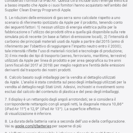
considerati i fornitori di iPad Air. Questa cifra include solo l’energia elettrica
a basso impatto che Apple o i suoi fornitori hanno acquistato nell’ambito del
Supplier Clean Energy Program di Apple.
5. Le riduzioni delle emissioni di gas serra sono calcolate rispetto a uno
scenario di riferimento ipotizzato da Apple per il prodotto, tenendo conto
dei seguenti fattori: 1) nessun utilizzo di energia elettrica pulita per la
fabbricazione o l’utilizzo dei prodotti oltre a quella già disponibile sulla rete
simulata più di recente (in base ai fattori di emissione locali); 2) l’intensità di
carbonio dei principali materiali usati da Apple a partire dal 2015 (anno di
riferimento per l’obiettivo di raggiungere l’impatto neutro entro il 2030);
tale intensità riflette l’uso di materiali riciclati e tecnologie di produzione;
3) il mix medio dei tipi di trasporto (aereo, ferroviario, marittimo, terrestre)
utilizzati da Apple per linea di prodotto e per area geografica su tre anni
(anni fiscali dal 2017 al 2019) per meglio registrare l’entità delle emissioni
derivanti dal trasporto dei nostri prodotti.
6. Calcolo basato sugli imballaggi per la vendita al dettaglio utilizzati
da Apple. L’analisi è stata condotta sul peso degli imballaggi utilizzati per la
vendita al dettaglio negli Stati Uniti. Adesivi, inchiostri e rivestimenti sono
esclusi dal calcolo del contenuto di plastica e del peso degli imballaggi.
7. Il display è un rettangolo dagli angoli arrotondati; se si considera il
corrispondente rettangolo con gli angoli retti, la diagonale misura 10,86"
(iPad Air 11") e 12,9" (iPad Air 13"). La superficie effettiva
di visualizzazione è inferiore.
8. La durata della batteria varia a seconda dell’uso e della configurazione.
Vai su
apple.com/it/batteries
per saperne di più