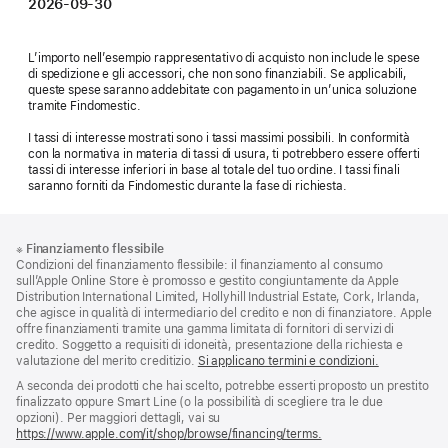
2026-09-30
L’importo nell’esempio rappresentativo di acquisto non include le spese
di spedizione e gli accessori, che non sono finanziabili. Se applicabili,
queste spese saranno addebitate con pagamento in un’unica soluzione
tramite Findomestic.
I tassi di interesse mostrati sono i tassi massimi possibili. In conformità
con la normativa in materia di tassi di usura, ti potrebbero essere offerti
tassi di interesse inferiori in base al totale del tuo ordine. I tassi finali
saranno forniti da Findomestic durante la fase di richiesta.
Piè
Note
※
Finanziamento flessibile
a
di
Condizioni del finanziamento flessibile: il finanziamento al consumo
piè
pagina
sull’Apple Online Store è promosso e gestito congiuntamente da Apple
di
Distribution International Limited, Hollyhill Industrial Estate, Cork, Irlanda,
pagina
che agisce in qualità di intermediario del credito e non di finanziatore. Apple
offre finanziamenti tramite una gamma limitata di fornitori di servizi di
credito. Soggetto a requisiti di idoneità, presentazione della richiesta e
valutazione del merito creditizio.
Si applicano termini e condizioni.
A seconda dei prodotti che hai scelto, potrebbe esserti proposto un prestito
finalizzato oppure Smart Line (o la possibilità di scegliere tra le due
opzioni). Per maggiori dettagli, vai su
https://www.apple.com/it/shop/browse/financing/terms.