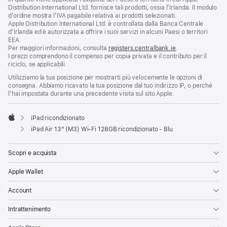
Distribution International Ltd. fornisce tali prodotti, ossia l’Irlanda. Il modulo
d’ordine mostra l’IVA pagabile relativa ai prodotti selezionati.
Apple Distribution International Ltd. è controllata dalla Banca Centrale
d’Irlanda ed è autorizzata a offrire i suoi servizi in alcuni Paesi o territori
EEA.
Per maggiori informazioni, consulta
registers.centralbank.ie
.
I prezzi comprendono il compenso per copia privata e il contributo per il
riciclo, se applicabili.
Utilizziamo la tua posizione per mostrarti più velocemente le opzioni di
consegna. Abbiamo ricavato la tua posizione dal tuo indirizzo IP, o perché
l’hai impostata durante una precedente visita sul sito Apple.
iPad ricondizionato
Apple
iPad Air 13" (M3) Wi‑Fi 128GB ricondizionato - Blu
Scopri e acquista
Apple Wallet
Account
Intrattenimento