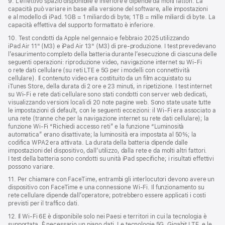
9. L’effettivo spazio disponibile è inferiore e dipende da molti fattori. La
capacità può variare in base alla versione del software, alle impostazioni
e al modello di iPad. 1GB = 1 miliardo di byte; 1TB = mille miliardi di byte. La
capacità effettiva del supporto formattato è inferiore.
10. Test condotti da Apple nel gennaio e febbraio 2025 utilizzando
iPad Air 11" (M3) e iPad Air 13" (M3) di pre‑produzione. I test prevedevano
l’esaurimento completo della batteria durante l’esecuzione di ciascuna delle
seguenti operazioni: riproduzione video, navigazione internet su Wi‑Fi
o rete dati cellulare (su reti LTE e 5G per i modelli con connettività
cellulare). Il contenuto video era costituito da un film acquistato su
iTunes Store, della durata di 2 ore e 23 minuti, in ripetizione. I test internet
su Wi‑Fi e rete dati cellulare sono stati condotti con server web dedicati,
visualizzando versioni locali di 20 note pagine web. Sono state usate tutte
le impostazioni di default, con le seguenti eccezioni: il Wi-Fi era associato a
una rete (tranne che per la navigazione internet su rete dati cellulare); la
funzione Wi‑Fi “Richiedi accesso reti” e la funzione “Luminosità
automatica” erano disattivate; la luminosità era impostata al 50%; la
codifica WPA2 era attivata. La durata della batteria dipende dalle
impostazioni del dispositivo, dall’utilizzo, dalla rete e da molti altri fattori.
I test della batteria sono condotti su unità iPad specifiche; i risultati effettivi
possono variare.
11. Per chiamare con FaceTime, entrambi gli interlocutori devono avere un
dispositivo con FaceTime e una connessione Wi‑Fi. Il funzionamento su
rete cellulare dipende dall’operatore; potrebbero essere applicati i costi
previsti per il traffico dati.
12. Il Wi‑Fi 6E è disponibile solo nei Paesi e territori in cui la tecnologia è
supportata. È necessario un piano dati. Le tecnologie 5G, Gigabit LTE, e le