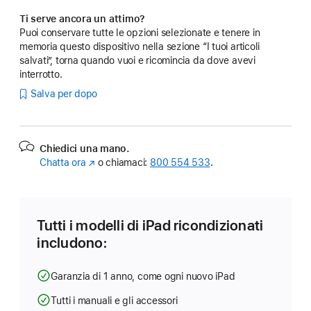
Ti serve ancora un attimo?
Puoi conservare tutte le opzioni selezionate e tenere in
memoria questo dispositivo nella sezione “I tuoi articoli
salvati”, torna quando vuoi e ricomincia da dove avevi
interrotto.
Salva per dopo
Chiedici una mano.
Chatta ora
(Si
o chiamaci:
800 554 533
.
apre
in
una
nuova
Tutti i modelli di iPad ricondizionati
finestra)
includono:
Garanzia di 1 anno, come ogni nuovo iPad
Tutti i manuali e gli accessori