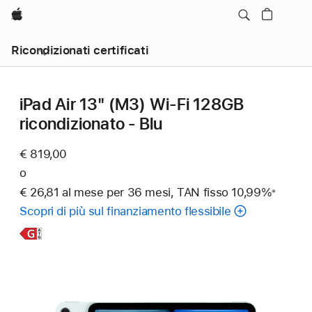
Apple
Ricondizionati certificati
iPad Air 13" (M3) Wi‑Fi 128GB
ricondizionato - Blu
€ 819,00
o
€ 26,81 al mese per 36 mesi, TAN fisso 10,99%
※
Nota
Scopri di più sul finanziamento flessibile
Scopri
di
più,