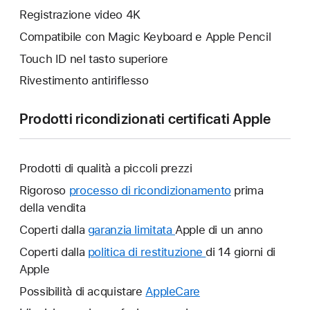
Registrazione video 4K
Compatibile con Magic Keyboard e Apple Pencil
Touch ID nel tasto superiore
Rivestimento antiriflesso
Prodotti ricondizionati certificati Apple
Prodotti di qualità a piccoli prezzi
Rigoroso
processo di ricondizionamento
prima
della vendita
Coperti dalla
garanzia limitata
Verrà
Apple di un anno
aperta
Coperti dalla
politica di restituzione
Verrà
di 14 giorni di
un’altra
Apple
aperta
finestra.
un’altra
Possibilità di acquistare
AppleCare
Verrà
finestra.
aperta