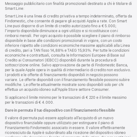
Messaggio pubblicitario con finalità promozionali destinato a chi è titolare di
Smart Line:
Smart Line è una linea di credito privativa a tempo indeterminato, offerta da
Findomestic, che consente di pagare gli acquisti Apple a rate. Con Smart
Line puoi disporre di un limite di credito autorizzato fino a € 5.000;
l’importo disponibile diminuisce a ogni utilizzo e si ricostituisce con i
rimborsi mensili. Per ogni acquisto è possibile scegliere il piano di rimborso
disponibile in base alle condizioni promozionali in vigore, con un costo
inferiore rispetto alle condizioni economiche massime applicabili alla Linea
di credito, pari a TAN fisso 14,88% e TAEG 15,93%. Per tutte le condizioni
economiche e contrattuali, consulta le Informazioni Europee di Base sul
Credito ai Consumatori (IEBCC) disponibili durante la procedura di
sottoscrizione online. Salvo approvazione da parte di Findomestic Banca,
per la quale Apple opera in qualità di intermediario di credito non esclusivo.
I prodotti e le offerte di finanziamento disponibili in negozio possono
variare. Le offerte disponibili con il finanziamento flessibile possono subire
modifiche. Le offerte attualmente mostrate sono disponibili solo per chi
effettua un acquisto idoneo sull’Apple Store settore Consumer.
Si applicano il limite minimo per le transazioni di € 220 e il limite massimo
per le transazioni di € 4.000.
Dare in permuta il tuo dispositivo con il finanziamento flessibile
Il valore di permuta può essere applicato all’acquisto di un nuovo
dispositivo finanziabile oppure utilizzato per estinguere il piano di
Finanziamento Findomestic associato in essere. Il valore effettivamente
riconosciuto da Apple è subordinato alla ricezione del dispositivo idoneo