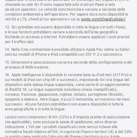
chiamate su rete Wi‑Fi sono supportate solo in alcuni Paesi e solo
da alcuni operatori. Le velocità sono teoriche e variano a seconda delle
condizioni ambientali e dell’operatore. Per sapere dove sono disponibili le
reti 5G e LTE, chiedi al tuo operatore o vai su
apple.com/it/ipad/cellular/
.
13. Siri potrebbe non essere disponibile in tutte le lingue o in tutti i Paesi,
e le sue funzioni potrebbero variare a seconda dell’area geografica.
Richiede un accesso a internet. Potrebbero essere applicati i costi previsti
per il traffico dati.
14. Nella Cina continentale è possibile utilizzare Apple Pay online su Safari
solo sui modelli di iPhone e iPad compatibili con iOS 11.2 o successivo.
15. Dimensioni e peso possono variare a seconda della configurazione e del
processo di fabbricazione.
16. Apple Intelligence è disponibile in versione beta su iPad mini (A17 Pro) e
sui modelli di iPad con chip M1 e successivi, impostando Siri e la lingua del
dispositivo sulla stessa lingua supportata, come parte di un aggiornamento
di iPadOS 18. Le lingue supportate includono cinese (semplificato),
coreano, francese, giapponese, inglese, italiano, portoghese (Brasile),
spagnolo e tedesco. Altre lingue, tra cui il vietnamita, arriveranno nei mesi
successivi. Alcune funzioni potrebbero non essere disponibili in tutte le
aree geografiche o in tutte le lingue.
I prezzi sono comprensivi di IVA (22%) e d’imposta premio di assicurazione
(se applicabile), sono escluse le spese di spedizione, salvo diversa
indicazione. L’IVA per i prodotti classificati come servizi in base alle
normative fiscali relative all’IVA, in vigore nei Paesi o territori UE, è del 23%
in quanto viene applicata l’aliquota del Paese o territorio in cui Apple