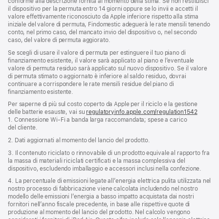
conforme alla descrizione fornita al momento della stima. Se non restituisci
il dispositivo per la permuta entro 14 giorni oppure se lo invii e accetti il
valore effettivamente riconosciuto da Apple inferiore rispetto alla stima
iniziale del valore di permuta, Findomestic adeguerà le rate mensili tenendo
conto, nel primo caso, del mancato invio del dispositivo o, nel secondo
caso, del valore di permuta aggiorato.
Se scegli di usare il valore di permuta per estinguere il tuo piano di
finanziamento esistente, il valore sarà applicato al piano e l’eventuale
valore di permuta residuo sarà applicato sul nuovo dispositivo. Se il valore
di permuta stimato o aggiornato è inferiore al saldo residuo, dovrai
continuare a corrispondere le rate mensili residue del piano di
finanziamento esistente.
Per saperne di più sul costo coperto da Apple per il riciclo e la gestione
delle batterie esauste, vai su
regulatoryinfo.apple.com/regulation1542
(si
1. Connessione Wi‑Fi a banda larga raccomandata; spese a carico
apre
del cliente.
una
nuova
2. Dati aggiornati al momento del lancio del prodotto.
finestra
3. Il contenuto riciclato o rinnovabile di un prodotto equivale al rapporto fra
la massa di materiali riciclati certificati e la massa complessiva del
dispositivo, escludendo imballaggio e accessori inclusi nella confezione.
4. La percentuale di emissioni legate all’energia elettrica pulita utilizzata nel
nostro processo di fabbricazione viene calcolata includendo nel nostro
modello delle emissioni l’energia a basso impatto acquistata dai nostri
fornitori nell’anno fiscale precedente, in base alle rispettive quote di
produzione al momento del lancio del prodotto. Nel calcolo vengono