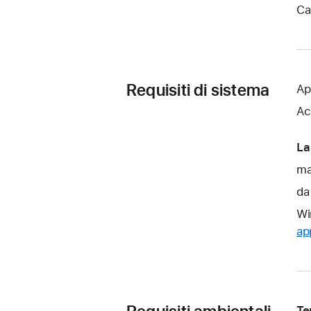
Ca
Requisiti di sistema
Ap
Ac
La
ma
da
Wi
ap
Te