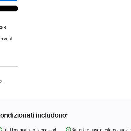
te e
a
do vuoi
3.
icondizionati includono:
Tutti i manuali e gli accessori
Batteria e guscio esterno nuovi 