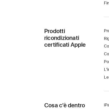
Fi
Prodotti
Pro
ricondizionati
Ri
certificati Apple
Co
Co
Po
L’
Le
Cosa c’è dentro
iP