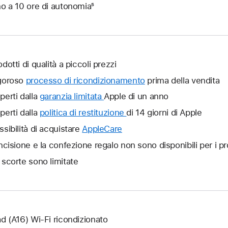
no a 10 ore di autonomia⁵
dotti di qualità a piccoli prezzi
goroso
processo di ricondizionamento
prima della vendita
perti dalla
garanzia limitata
Verrà
Apple di un anno
aperta
perti dalla
politica di restituzione
Verrà
di 14 giorni di Apple
un’altra
aperta
ssibilità di acquistare
AppleCare
Verrà
finestra.
un’altra
aperta
incisione e la confezione regalo non sono disponibili per i pr
finestra.
un’altra
 scorte sono limitate
finestra.
ad (A16) Wi‑Fi ricondizionato