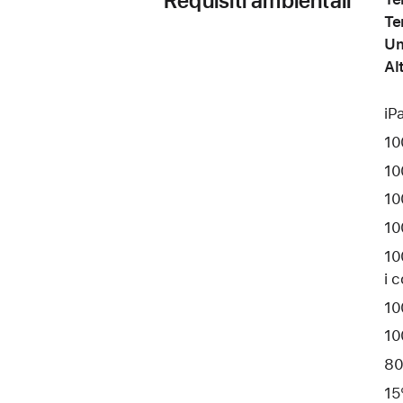
Requisiti ambientali
Te
Um
Al
iP
10
100
10
10
100
i 
100
10
80
15