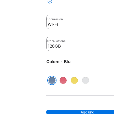
Connessioni
Archiviazione
Colore - Blu
Rosa
Giallo
Argento
Blu
Aggiungi