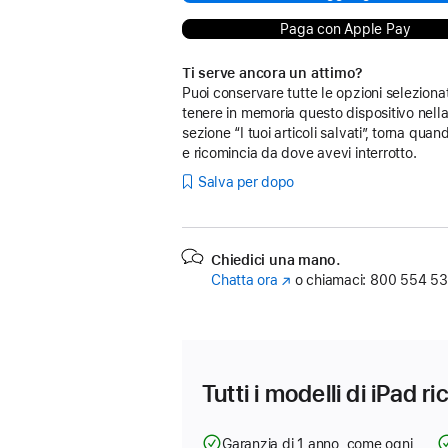
Paga con Apple Pay
Ti serve ancora un attimo?
Puoi conservare tutte le opzioni seleziona
tenere in memoria questo dispositivo nell
sezione “I tuoi articoli salvati”, torna quan
e ricomincia da dove avevi interrotto.
Salva per dopo
Chiedici una mano.
Chatta ora
(Si
o chiamaci:
800 554 53
apre
in
una
nuova
finestra)
Tutti i modelli di iPad r
Garanzia di 1 anno, come ogni