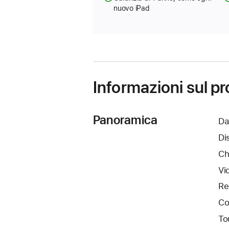
nuovo iPad
Informazioni sul p
Panoramica
Da
Di
Ch
Vi
Re
Co
To