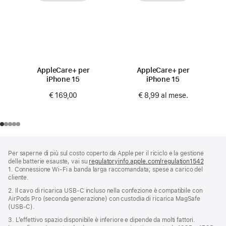
AppleCare+ per
AppleCare+ per
iPhone 15
iPhone 15
€ 169,00
€ 8,99
al mese.
Piè
Note
Per saperne di più sul costo coperto da Apple per il riciclo e la gestione
a
di
delle batterie esauste, vai su
regulatoryinfo.apple.com/regulation1542
(si
piè
pagina
1. Connessione Wi‑Fi a banda larga raccomandata; spese a carico del
apre
di
cliente.
una
pagina
nuova
2. Il cavo di ricarica USB‑C incluso nella confezione è compatibile con
finestra
AirPods Pro (seconda generazione) con custodia di ricarica MagSafe
(USB‑C).
3. L’effettivo spazio disponibile è inferiore e dipende da molti fattori.