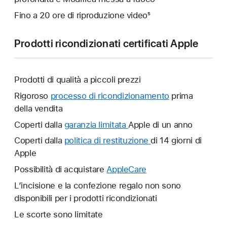
Fino a 20 ore di riproduzione video⁵
Prodotti ricondizionati certificati Apple
Prodotti di qualità a piccoli prezzi
Rigoroso
processo di ricondizionamento
prima
della vendita
Coperti dalla
garanzia limitata
Verrà
Apple di un anno
aperta
Coperti dalla
politica di restituzione
Verrà
di 14 giorni di
un’altra
Apple
aperta
finestra.
un’altra
Possibilità di acquistare
AppleCare
Verrà
finestra.
aperta
L’incisione e la confezione regalo non sono
un’altra
disponibili per i prodotti ricondizionati
finestra.
Le scorte sono limitate