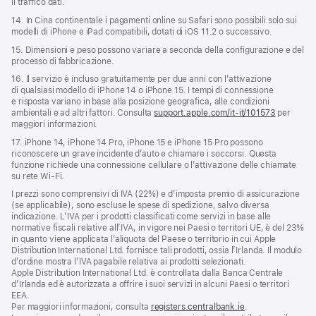
il traffico dati.
14. In Cina continentale i pagamenti online su Safari sono possibili solo sui
modelli di iPhone e iPad compatibili, dotati di iOS 11.2 o successivo.
15. Dimensioni e peso possono variare a seconda della configurazione e del
processo di fabbricazione.
16. Il servizio è incluso gratuitamente per due anni con l’attivazione
di qualsiasi modello di iPhone 14 o iPhone 15. I tempi di connessione
e risposta variano in base alla posizione geografica, alle condizioni
ambientali e ad altri fattori. Consulta
support.apple.com/it-it/101573
per
maggiori informazioni.
17. iPhone 14, iPhone 14 Pro, iPhone 15 e iPhone 15 Pro possono
riconoscere un grave incidente d’auto e chiamare i soccorsi. Questa
funzione richiede una connessione cellulare o l’attivazione delle chiamate
su rete Wi‑Fi.
I prezzi sono comprensivi di IVA (22%) e d’imposta premio di assicurazione
(se applicabile), sono escluse le spese di spedizione, salvo diversa
indicazione. L’IVA per i prodotti classificati come servizi in base alle
normative fiscali relative all’IVA, in vigore nei Paesi o territori UE, è del 23%
in quanto viene applicata l’aliquota del Paese o territorio in cui Apple
Distribution International Ltd. fornisce tali prodotti, ossia l’Irlanda. Il modulo
d’ordine mostra l’IVA pagabile relativa ai prodotti selezionati.
Apple Distribution International Ltd. è controllata dalla Banca Centrale
d’Irlanda ed è autorizzata a offrire i suoi servizi in alcuni Paesi o territori
EEA.
Per maggiori informazioni, consulta
registers.centralbank.ie
.