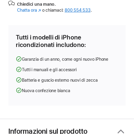
Chiedici una mano.
Chatta ora
(Si
o chiamaci:
800 554 533
.
apre
in
una
nuova
Tutti i modelli di iPhone
finestra)
ricondizionati includono:
Garanzia di un anno, come ogni nuovo iPhone
Tutti i manuali e gli accessori
Batteria e guscio esterno nuovi di zecca
Nuova confezione bianca
Informazioni sul prodotto