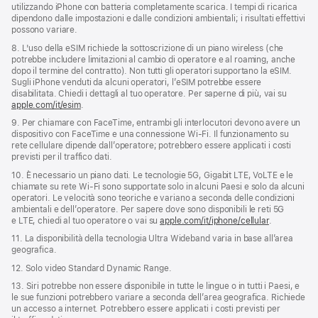
utilizzando iPhone con batteria completamente scarica. I tempi di ricarica
dipendono dalle impostazioni e dalle condizioni ambientali; i risultati effettivi
possono variare.
8. L'uso della eSIM richiede la sottoscrizione di un piano wireless (che
potrebbe includere limitazioni al cambio di operatore e al roaming, anche
dopo il termine del contratto). Non tutti gli operatori supportano la eSIM.
Sugli iPhone venduti da alcuni operatori, l’eSIM potrebbe essere
disabilitata. Chiedi i dettagli al tuo operatore. Per saperne di più, vai su
apple.com/it/esim
.
9. Per chiamare con FaceTime, entrambi gli interlocutori devono avere un
dispositivo con FaceTime e una connessione Wi-Fi. Il funzionamento su
rete cellulare dipende dall’operatore; potrebbero essere applicati i costi
previsti per il traffico dati.
10. È necessario un piano dati. Le tecnologie 5G, Gigabit LTE, VoLTE e le
chiamate su rete Wi‑Fi sono supportate solo in alcuni Paesi e solo da alcuni
operatori. Le velocità sono teoriche e variano a seconda delle condizioni
ambientali e dell’operatore. Per sapere dove sono disponibili le reti 5G
e LTE, chiedi al tuo operatore o vai su
apple.com/it/iphone/cellular
.
11. La disponibilità della tecnologia Ultra Wideband varia in base all’area
geografica.
12. Solo video Standard Dynamic Range.
13. Siri potrebbe non essere disponibile in tutte le lingue o in tutti i Paesi, e
le sue funzioni potrebbero variare a seconda dell’area geografica. Richiede
un accesso a internet. Potrebbero essere applicati i costi previsti per