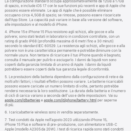
La configurazione standard occupa approssimativamente da 12GB a 17GB
di spazio, e include iOS 17 con le sue funzioni più recenti e app di Apple che
possono essere eliminate. Le app di Apple che è possibile eliminare
occupano circa 4,5GB di spazio; se rimosse, possono essere riscaricate
dall'App Store. La capacità può variare in base alla versione del software,
alle impostazioni e al modello di iPhone.
4. iPhone 15 e iPhone 15 Plus resistono agli schizzi, alle gocce e alla
polvere; sono stati testati in laboratorio in condizioni controllate, con un
rating di grado IP68 (profondità massima di 6 metri fino a 30 minuti)
secondo lo standard IEC 60529. La resistenza agli schizzi, alle gocce e alla
polvere non è una caratteristica permanente e potrebbe diminuire con la
normale usura. Non tentare di ricaricare il tuo iPhone quando è bagnato;
consulta il manuale per pulirlo e asciugarlo. I danni da liquidi non sono
coperti dalla garanzia limitata di un anno di Apple. I danni da liquidi
potrebbero essere coperti dalla tua garanzia legale di conformità.
5. Le prestazioni della batteria dipendono dalla configurazione di rete e da
molti altri fattori; i risultati effettivi possono variare. Le batterie ricaricabili
possono essere caricate un numero limitato di volte, pertanto potrebbe
rendersi necessaria la loro sostituzione. La durata della batteria e il numero
di cicli di carica variano a seconda dell’uso e delle impostazioni. Vai su
apple.com/it/batteries
e
apple.com/it/iphone/battery.html
per saperne
di più.
6. I caricabatterie wireless sono in vendita separatamente.
7. Test condotti da Apple nell’agosto 2023 utilizzando iPhone 15,
iPhone 15 Plus e software di pre‑produzione, con alimentatore USB‑C
Apple (modello A2305 da 20W). I test di ricarica rapida sono stati condotti