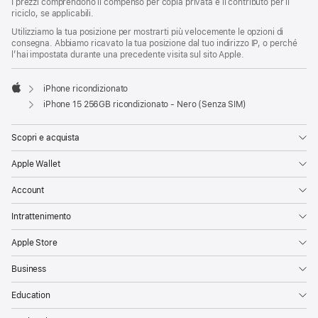
I prezzi comprendono il compenso per copia privata e il contributo per il
riciclo, se applicabili.
Utilizziamo la tua posizione per mostrarti più velocemente le opzioni di
consegna. Abbiamo ricavato la tua posizione dal tuo indirizzo IP, o perché
l’hai impostata durante una precedente visita sul sito Apple.
iPhone ricondizionato
Apple
iPhone 15 256GB ricondizionato - Nero (Senza SIM)
Scopri e acquista
Apple Wallet
Account
Intrattenimento
Apple Store
Business
Education