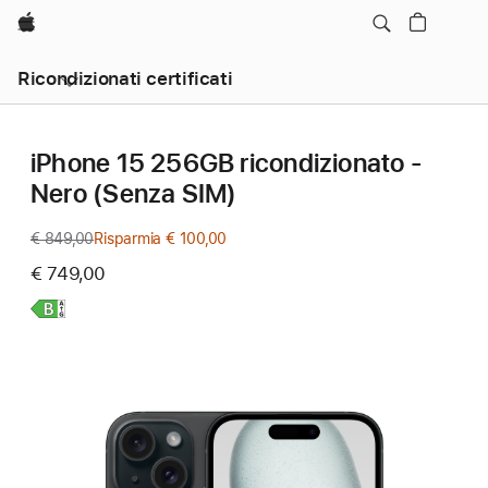
Apple
Ricondizionati certificati
iPhone 15 256GB ricondizionato -
Nero (Senza SIM)
€ 849,00
Prezzo
Risparmia € 100,00
precedente
€ 749,00
Scopri
di
più,