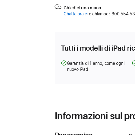
Chiedici una mano.
Chatta ora
(Si
o chiamaci:
800 554 53
apre
in
una
nuova
finestra)
Tutti i modelli di iPad r
Garanzia di 1 anno, come ogni
nuovo iPad
Informazioni sul p