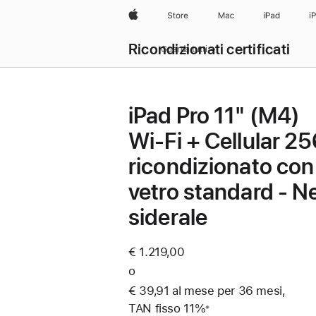
Apple
Store
Mac
iPad
i
Ricondizionati certificati
Guarda tutti
iPad Pro 11" (M4)
Wi‑Fi + Cellular 2
ricondizionato con
vetro standard - N
siderale
€ 1.219,00
o
€ 39,91 al mese per 36 mesi,
TAN fisso 11%
※