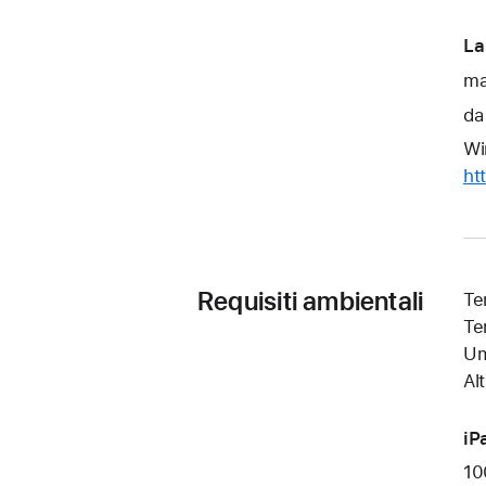
La
ma
da
Wi
ht
Requisiti ambientali
Te
Te
Um
Al
iP
10