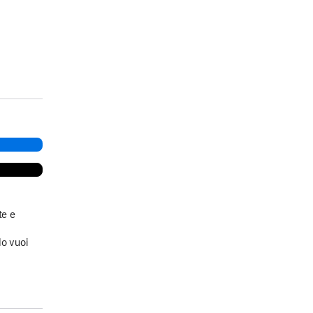
te e
a
do vuoi