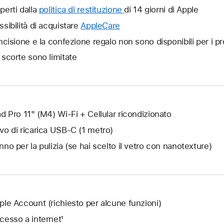
aperta
perti dalla
politica di restituzione
Verrà
di 14 giorni di Apple
un’altra
aperta
ssibilità di acquistare
AppleCare
Verrà
finestra.
un’altra
aperta
incisione e la confezione regalo non sono disponibili per i pr
finestra.
un’altra
 scorte sono limitate
finestra.
ad Pro 11" (M4) Wi‑Fi + Cellular ricondizionato
vo di ricarica USB‑C (1 metro)
nno per la pulizia (se hai scelto il vetro con nanotexture)
ple Account (richiesto per alcune funzioni)
cesso a internet¹