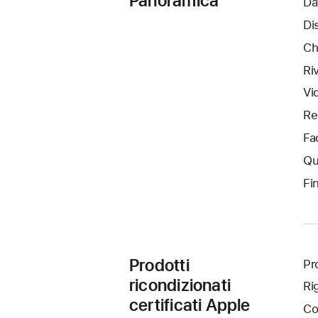
Panoramica
Da
Di
Ch
Ri
Vi
Re
Fa
Qu
Fi
Prodotti
Pro
ricondizionati
Ri
certificati Apple
Co