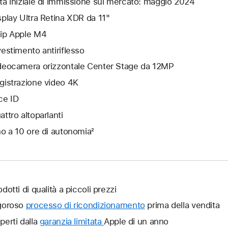
ta iniziale di immissione sul mercato: maggio 2024
splay Ultra Retina XDR da 11"
ip Apple M4
vestimento antiriflesso
deocamera orizzontale Center Stage da 12MP
gistrazione video 4K
ce ID
attro altoparlanti
no a 10 ore di autonomia²
dotti di qualità a piccoli prezzi
goroso
processo di ricondizionamento
prima della vendita
perti dalla
garanzia limitata
Verrà
Apple di un anno