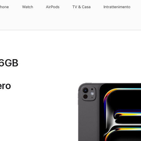
Phone
Watch
AirPods
TV & Casa
Intrattenimento
56GB
ero