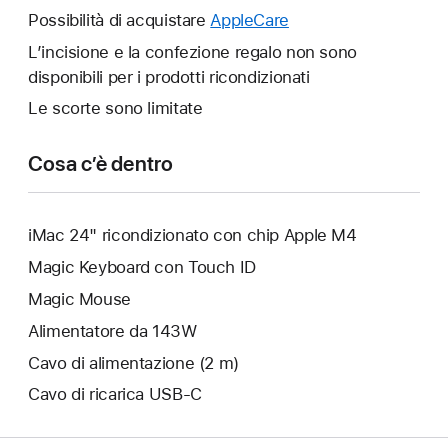
finestra.
un’altra
Possibilità di acquistare
AppleCare
Verrà
finestra.
aperta
L’incisione e la confezione regalo non sono
un’altra
disponibili per i prodotti ricondizionati
finestra.
Le scorte sono limitate
Cosa c’è dentro
iMac 24" ricondizionato con chip Apple M4
Magic Keyboard con Touch ID
Magic Mouse
Alimentatore da 143W
Cavo di alimentazione (2 m)
Cavo di ricarica USB‑C