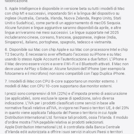
fabbricazione.
5. Apple Intelligence è disponibile in versione beta su tutti i modelli di Mac
con chip M1 e successivi, impostando Siri e la lingua del dispositivo su
inglese (Australia, Canada, Irlanda, Nuova Zelanda, Regno Unito, Stati
Uniti o Sudafrica), come parte di un aggiornamento di macOS Sequoia.
Alcune funzioni e lingue aggiuntive saranno disponibili da aprile, e altre
lingue arriveranno nei mesi successivi. Le lingue supportate nel 2025
includeranno cinese, coreano, francese, giapponese, inglese (India,
Singapore), italiano, portoghese, spagnolo, tedesco e vietnamita.
6. Disponibile sui Mac con chip Apple e sui Mac con processore Intel e chip
T2 Security. È necessario aver effettuato l’accesso su iPhone e su Mac
usando lo stesso Apple Account e l’autenticazione a due fattori. L’iPhone e
il Mac devono essere vicini e avere il Wi‑Fi e il Bluetooth attivati. Il Mac non
deve usare AirPlay o Sidecar. Alcune funzioni dell’iPhone (per esempio la
fotocamera e il microfono) non sono compatibili con l’app Duplica iPhone.
7. I modelli di iMac con CPU 8‑core supportano un monitor esterno. I
modelli di iMac con CPU 10‑core supportano due monitor esterni.
I prezzi sono comprensivi di IVA (22%) e d’imposta premio di assicurazione
(se applicabile), sono escluse le spese di spedizione, salvo diversa
indicazione. L’IVA per i prodotti classificati come servizi in base alle
normative fiscali relative all’IVA, in vigore nei Paesi o territori UE, è del 23%
in quanto viene applicata l’aliquota del Paese o territorio in cui Apple
Distribution International Ltd. fornisce tali prodotti, ossia l’Irlanda. Il modulo
d’ordine mostra l’IVA pagabile relativa ai prodotti selezionati.
Apple Distribution International Ltd. è controllata dalla Banca Centrale
d’Irlanda ed è autorizzata a offrire i suoi servizi in alcuni Paesi o territori