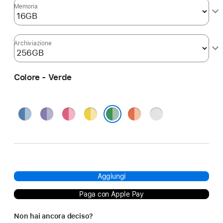
Memoria
Archiviazione
Colore - Verde
Blu
Viola
Rosa
Giallo
Arancione
Argento
Verde
Aggiungi
Paga con Apple Pay
Non hai ancora deciso?