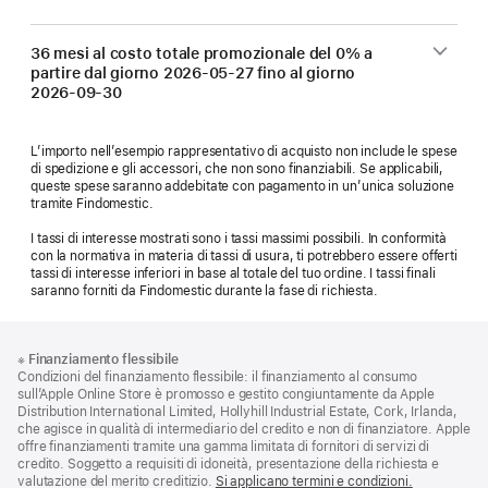
36 mesi al costo totale promozionale del 0% a
partire dal giorno
2026-05-27
fino al giorno
2026-09-30
L’importo nell’esempio rappresentativo di acquisto non include le spese
di spedizione e gli accessori, che non sono finanziabili. Se applicabili,
queste spese saranno addebitate con pagamento in un’unica soluzione
tramite Findomestic.
I tassi di interesse mostrati sono i tassi massimi possibili. In conformità
con la normativa in materia di tassi di usura, ti potrebbero essere offerti
tassi di interesse inferiori in base al totale del tuo ordine. I tassi finali
saranno forniti da Findomestic durante la fase di richiesta.
Piè
Note
※
Finanziamento flessibile
a
di
Condizioni del finanziamento flessibile: il finanziamento al consumo
piè
pagina
sull’Apple Online Store è promosso e gestito congiuntamente da Apple
di
Distribution International Limited, Hollyhill Industrial Estate, Cork, Irlanda,
pagina
che agisce in qualità di intermediario del credito e non di finanziatore. Apple
offre finanziamenti tramite una gamma limitata di fornitori di servizi di
credito. Soggetto a requisiti di idoneità, presentazione della richiesta e
valutazione del merito creditizio.
Si applicano termini e condizioni.