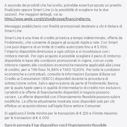
A seconda dei prodotti che hai scelto, potrebbe esserti proposto un prestito
finalizzato oppure Smart Line (o la possibilità di scegliere tra le due
opzioni). Per maggiori dettagli, vai su
https://www.apple.com/it/shop/browse/financing/terms.
Messaggio pubblicitario con finalità promozionali destinato a chi è titolare di
Smart Line:
Smart Line è una linea di credito privativa a tempo indeterminato, offerta da
Findomestic, che consente di pagare gli acquisti Apple a rate. Con Smart
Line puoi disporre di un limite di credito autorizzato fino a € 5.000;
l’importo disponibile diminuisce a ogni utilizzo e si ricostituisce con i
rimborsi mensili. Per ogni acquisto è possibile scegliere il piano di rimborso
disponibile in base alle condizioni promozionali in vigore, con un costo
inferiore rispetto alle condizioni economiche massime applicabili alla Linea
di credito, pari a TAN fisso 14,88% e TAEG 15,93%. Per tutte le condizioni
economiche e contrattuali, consulta le Informazioni Europee di Base sul
Credito ai Consumatori (IEBCC) disponibili durante la procedura di
sottoscrizione online. Salvo approvazione da parte di Findomestic Banca,
per la quale Apple opera in qualità di intermediario di credito non esclusivo.
I prodotti e le offerte di finanziamento disponibili in negozio possono
variare. Le offerte disponibili con il finanziamento flessibile possono subire
modifiche. Le offerte attualmente mostrate sono disponibili solo per chi
effettua un acquisto idoneo sull’Apple Store settore Consumer.
Si applicano il limite minimo per le transazioni di € 220 e il limite massimo
per le transazioni di € 4.000.
Dare in permuta il tuo dispositivo con il finanziamento flessibile