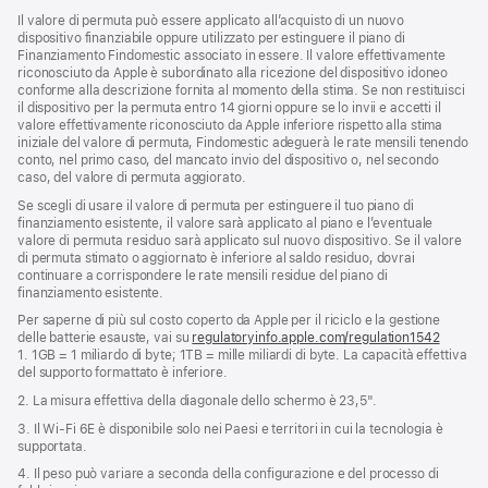
Il valore di permuta può essere applicato all’acquisto di un nuovo
dispositivo finanziabile oppure utilizzato per estinguere il piano di
Finanziamento Findomestic associato in essere. Il valore effettivamente
riconosciuto da Apple è subordinato alla ricezione del dispositivo idoneo
conforme alla descrizione fornita al momento della stima. Se non restituisci
il dispositivo per la permuta entro 14 giorni oppure se lo invii e accetti il
valore effettivamente riconosciuto da Apple inferiore rispetto alla stima
iniziale del valore di permuta, Findomestic adeguerà le rate mensili tenendo
conto, nel primo caso, del mancato invio del dispositivo o, nel secondo
caso, del valore di permuta aggiorato.
Se scegli di usare il valore di permuta per estinguere il tuo piano di
finanziamento esistente, il valore sarà applicato al piano e l’eventuale
valore di permuta residuo sarà applicato sul nuovo dispositivo. Se il valore
di permuta stimato o aggiornato è inferiore al saldo residuo, dovrai
continuare a corrispondere le rate mensili residue del piano di
finanziamento esistente.
Per saperne di più sul costo coperto da Apple per il riciclo e la gestione
delle batterie esauste, vai su
regulatoryinfo.apple.com/regulation1542
(si
1. 1GB = 1 miliardo di byte; 1TB = mille miliardi di byte. La capacità effettiva
apre
del supporto formattato è inferiore.
una
nuova
2. La misura effettiva della diagonale dello schermo è 23,5".
finestra
3. Il Wi‑Fi 6E è disponibile solo nei Paesi e territori in cui la tecnologia è
supportata.
4. Il peso può variare a seconda della configurazione e del processo di