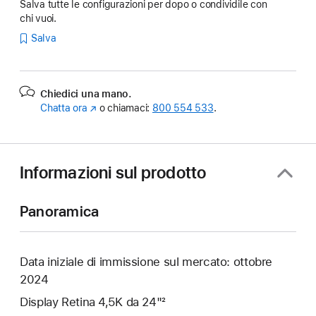
Salva tutte le configurazioni per dopo o condividile con
chi vuoi.
Salva
Chiedici una mano.
Chatta ora
(Si
o chiamaci:
800 554 533
.
apre
in
una
nuova
Informazioni sul prodotto
finestra)
Panoramica
Data iniziale di immissione sul mercato: ottobre
2024
Display Retina 4,5K da 24"²