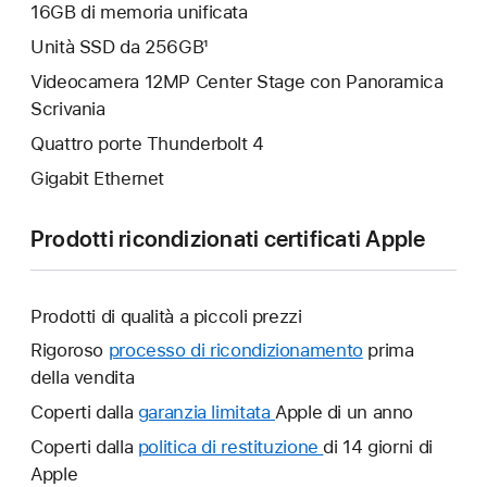
16GB di memoria unificata
Unità SSD da 256GB¹
Videocamera 12MP Center Stage con Panoramica
Scrivania
Quattro porte Thunderbolt 4
Gigabit Ethernet
Prodotti ricondizionati certificati Apple
Prodotti di qualità a piccoli prezzi
Rigoroso
processo di ricondizionamento
prima
della vendita
Coperti dalla
garanzia limitata
Verrà
Apple di un anno
aperta
Coperti dalla
politica di restituzione
Verrà
di 14 giorni di
un’altra
Apple
aperta