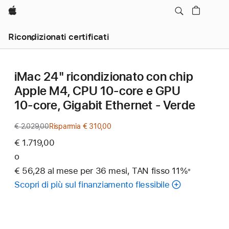
Apple
Ricondizionati certificati
iMac 24" ricondizionato con chip
Apple M4, CPU 10‑core e GPU
10‑core, Gigabit Ethernet - Verde
€ 2.029,00
Prezzo
Risparmia € 310,00
precedente
€ 1.719,00
o
€ 56,28 al mese per 36 mesi, TAN fisso 11%
※
Nota
Scopri di più sul finanziamento flessibile