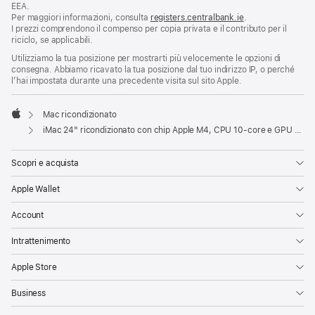
EEA.
Per maggiori informazioni, consulta
registers.centralbank.ie
.
I prezzi comprendono il compenso per copia privata e il contributo per il
riciclo, se applicabili.
Utilizziamo la tua posizione per mostrarti più velocemente le opzioni di
consegna. Abbiamo ricavato la tua posizione dal tuo indirizzo IP, o perché
l’hai impostata durante una precedente visita sul sito Apple.
Mac ricondizionato
Apple
iMac 24" ricondizionato con chip Apple M4, CPU 10‑core e GPU 10‑core, Gigabit Ethernet - Verde
Scopri e acquista
Apple Wallet
Account
Intrattenimento
Apple Store
Business