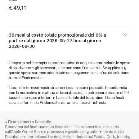
€ 49,11
36 mesi al costo totale promozionale del 0% a
partire dal giorno
2026-05-27
fino al giorno
2026-09-30
L’importo nell’esempio rappresentativo di acquisto non include le spese
di spedizione e gli accessori, che non sono finanziabili. Se applicabili,
queste spese saranno addebitate con pagamento in un’unica soluzione
tramite Findomestic.
I tassi di interesse mostrati sono i tassi massimi possibili. In conformità
con la normativa in materia di tassi di usura, ti potrebbero essere offerti
tassi di interesse inferiori in base al totale del tuo ordine. I tassi finali
saranno forniti da Findomestic durante la fase di richiesta.
Piè
Note
※
Finanziamento flessibile
a
di
Condizioni del finanziamento flessibile: il finanziamento al consumo
piè
pagina
sull’Apple Online Store è promosso e gestito congiuntamente da Apple
di
Distribution International Limited, Hollyhill Industrial Estate, Cork, Irlanda,