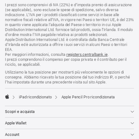
I prezzi sono comprensivi di IVA (22%) e d’imposta premio di assicurazione
(se applicabile), sono escluse le spese di spedizione, salvo diversa
indicazione. L’IVA per i prodotti classificati come servizi in base alle
normative fiscali relative all’IVA, in vigore nei Paesi o territori UE, è del 23%
in quanto viene applicata l’aliquota del Paese o territorio in cui Apple
Distribution International Ltd. fornisce tali prodotti, ossia l’Irlanda. Il modulo
d’ordine mostra l’IVA pagabile relativa ai prodotti selezionati.
Apple Distribution International Ltd. è controllata dalla Banca Centrale
d’Irlanda ed è autorizzata a offrire i suoi servizi in alcuni Paesi o territori
EEA.
Per maggiori informazioni, consulta
registers.centralbank.ie
.
I prezzi comprendono il compenso per copia privata e il contributo per il
riciclo, se applicabili.
Utilizziamo la tua posizione per mostrarti più velocemente le opzioni di
consegna. Abbiamo ricavato la tua posizione dal tuo indirizzo IP, o perché
l’hai impostata durante una precedente visita sul sito Apple.
iPad ricondizionato
Apple Pencil Pro ricondizionata
Apple
Scopri e acquista
Apple Wallet
Account