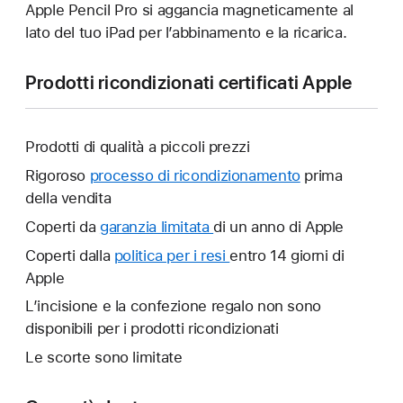
Apple Pencil Pro si aggancia magneticamente al
lato del tuo iPad per l’abbinamento e la ricarica.
Prodotti ricondizionati certificati Apple
Prodotti di qualità a piccoli prezzi
Rigoroso
processo di ricondizionamento
prima
della vendita
Coperti da
garanzia limitata
Verrà
di un anno di Apple
aperta
Coperti dalla
politica per i resi
Verrà
entro 14 giorni di
un’altra
Apple
aperta
finestra.
un’altra
L’incisione e la confezione regalo non sono
finestra.
disponibili per i prodotti ricondizionati
Le scorte sono limitate