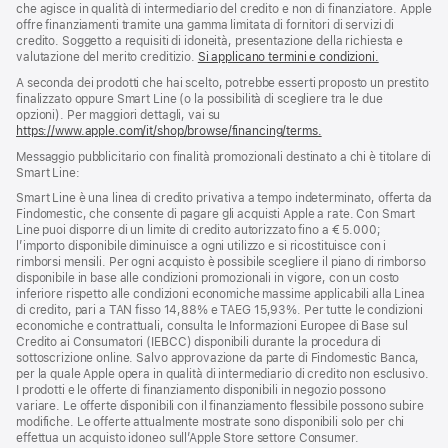
pagina
che agisce in qualità di intermediario del credito e non di finanziatore. Apple
offre finanziamenti tramite una gamma limitata di fornitori di servizi di
credito. Soggetto a requisiti di idoneità, presentazione della richiesta e
valutazione del merito creditizio.
Si applicano termini e condizioni.
A seconda dei prodotti che hai scelto, potrebbe esserti proposto un prestito
finalizzato oppure Smart Line (o la possibilità di scegliere tra le due
opzioni). Per maggiori dettagli, vai su
https://www.apple.com/it/shop/browse/financing/terms.
Messaggio pubblicitario con finalità promozionali destinato a chi è titolare di
Smart Line:
Smart Line è una linea di credito privativa a tempo indeterminato, offerta da
Findomestic, che consente di pagare gli acquisti Apple a rate. Con Smart
Line puoi disporre di un limite di credito autorizzato fino a € 5.000;
l’importo disponibile diminuisce a ogni utilizzo e si ricostituisce con i
rimborsi mensili. Per ogni acquisto è possibile scegliere il piano di rimborso
disponibile in base alle condizioni promozionali in vigore, con un costo
inferiore rispetto alle condizioni economiche massime applicabili alla Linea
di credito, pari a TAN fisso 14,88% e TAEG 15,93%. Per tutte le condizioni
economiche e contrattuali, consulta le Informazioni Europee di Base sul
Credito ai Consumatori (IEBCC) disponibili durante la procedura di
sottoscrizione online. Salvo approvazione da parte di Findomestic Banca,
per la quale Apple opera in qualità di intermediario di credito non esclusivo.
I prodotti e le offerte di finanziamento disponibili in negozio possono
variare. Le offerte disponibili con il finanziamento flessibile possono subire
modifiche. Le offerte attualmente mostrate sono disponibili solo per chi
effettua un acquisto idoneo sull’Apple Store settore Consumer.