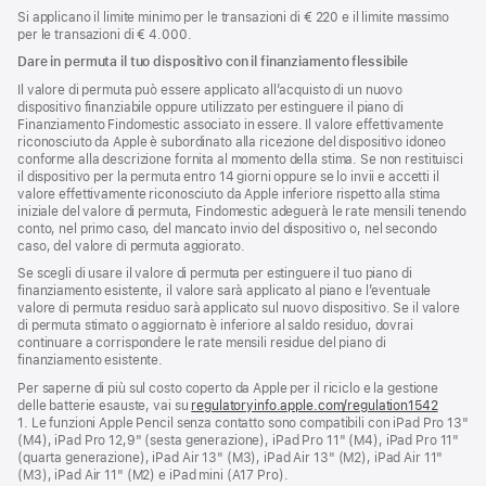
Si applicano il limite minimo per le transazioni di € 220 e il limite massimo
per le transazioni di € 4.000.
Dare in permuta il tuo dispositivo con il finanziamento flessibile
Il valore di permuta può essere applicato all’acquisto di un nuovo
dispositivo finanziabile oppure utilizzato per estinguere il piano di
Finanziamento Findomestic associato in essere. Il valore effettivamente
riconosciuto da Apple è subordinato alla ricezione del dispositivo idoneo
conforme alla descrizione fornita al momento della stima. Se non restituisci
il dispositivo per la permuta entro 14 giorni oppure se lo invii e accetti il
valore effettivamente riconosciuto da Apple inferiore rispetto alla stima
iniziale del valore di permuta, Findomestic adeguerà le rate mensili tenendo
conto, nel primo caso, del mancato invio del dispositivo o, nel secondo
caso, del valore di permuta aggiorato.
Se scegli di usare il valore di permuta per estinguere il tuo piano di
finanziamento esistente, il valore sarà applicato al piano e l’eventuale
valore di permuta residuo sarà applicato sul nuovo dispositivo. Se il valore
di permuta stimato o aggiornato è inferiore al saldo residuo, dovrai
continuare a corrispondere le rate mensili residue del piano di
finanziamento esistente.
Per saperne di più sul costo coperto da Apple per il riciclo e la gestione
delle batterie esauste, vai su
regulatoryinfo.apple.com/regulation1542
(si
1. Le funzioni Apple Pencil senza contatto sono compatibili con iPad Pro 13"
apre
(M4), iPad Pro 12,9" (sesta generazione), iPad Pro 11" (M4), iPad Pro 11"
una
(quarta generazione), iPad Air 13" (M3), iPad Air 13" (M2), iPad Air 11"
nuova
(M3), iPad Air 11" (M2) e iPad mini (A17 Pro).
finestra