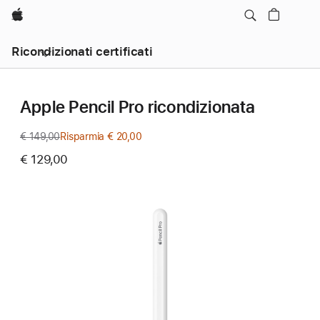
Apple
Ricondizionati certificati
Apple Pencil Pro ricondizionata
€ 149,00
Prezzo
Risparmia € 20,00
precedente
€ 129,00