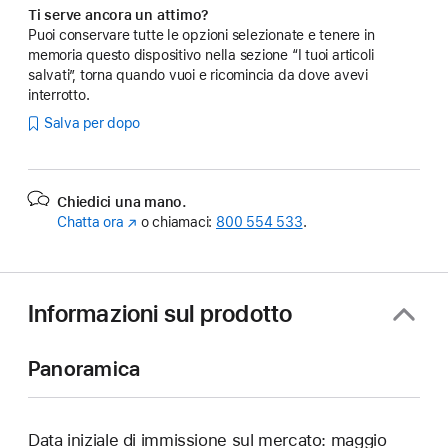
Ti serve ancora un attimo?
Puoi conservare tutte le opzioni selezionate e tenere in
memoria questo dispositivo nella sezione “I tuoi articoli
salvati”, torna quando vuoi e ricomincia da dove avevi
interrotto.
Salva per dopo
Chiedici una mano.
Chatta ora
(Si
o chiamaci:
800 554 533
.
apre
in
una
nuova
Informazioni sul prodotto
finestra)
Panoramica
Data iniziale di immissione sul mercato: maggio