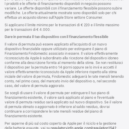
I prodotti e le offerte di finanziamento disponibili in negozio possono
variare. Le offerte disponibili con il finanziamento flessibile possono subire
modifiche. Le offerte attualmente mostrate sono disponibili solo per chi
effettua un acquisto idoneo sull’Apple Store settore Consumer.
Si applicano il limite minimo per le transazioni di € 220 e il limite massimo
per le transazioni di € 4.000.
Dare in permuta il tuo dispositivo con il finanziamento flessibile
Il valore di permuta può essere applicato all’acquisto di un nuovo
dispositivo finanziabile oppure utilizzato per estinguere il piano di
Finanziamento Findomestic associato in essere. Il valore effettivamente
riconosciuto da Apple è subordinato alla ricezione del dispositivo idoneo
conforme alla descrizione fornita al momento della stima. Se non restituisci
il dispositivo per la permuta entro 14 giorni oppure se lo invii e accetti il
valore effettivamente riconosciuto da Apple inferiore rispetto alla stima
iniziale del valore di permuta, Findomestic adeguerà le rate mensili tenendo
conto, nel primo caso, del mancato invio del dispositivo o, nel secondo
caso, del valore di permuta aggiorato.
Se scegli di usare il valore di permuta per estinguere il tuo piano di
finanziamento esistente, il valore sarà applicato al piano e l’eventuale
valore di permuta residuo sarà applicato sul nuovo dispositivo. Se il valore
di permuta stimato o aggiornato è inferiore al saldo residuo, dovrai
continuare a corrispondere le rate mensili residue del piano di
finanziamento esistente.
Per saperne di più sul costo coperto da Apple per il riciclo e la gestione
delle batterie esauste, vai su
regulatoryinfo.apple.com/regulation1542
(si