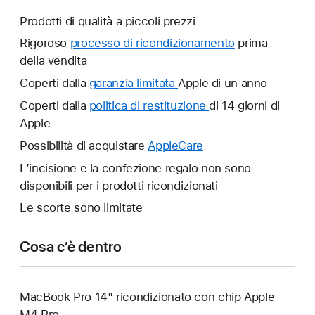
Prodotti di qualità a piccoli prezzi
Rigoroso
processo di ricondizionamento
prima
della vendita
Coperti dalla
garanzia limitata
Verrà
Apple di un anno
aperta
Coperti dalla
politica di restituzione
Verrà
di 14 giorni di
un’altra
Apple
aperta
finestra.
un’altra
Possibilità di acquistare
AppleCare
Verrà
finestra.
aperta
L’incisione e la confezione regalo non sono
un’altra
disponibili per i prodotti ricondizionati
finestra.
Le scorte sono limitate
Cosa c’è dentro
MacBook Pro 14" ricondizionato con chip Apple
M4 Pro