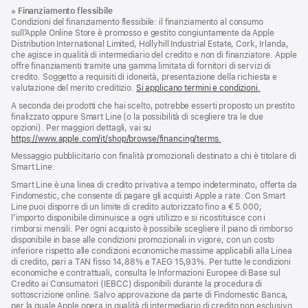
Piè
Note
※
Finanziamento flessibile
a
di
Condizioni del finanziamento flessibile: il finanziamento al consumo
piè
pagina
sull’Apple Online Store è promosso e gestito congiuntamente da Apple
di
Distribution International Limited, Hollyhill Industrial Estate, Cork, Irlanda,
pagina
che agisce in qualità di intermediario del credito e non di finanziatore. Apple
offre finanziamenti tramite una gamma limitata di fornitori di servizi di
credito. Soggetto a requisiti di idoneità, presentazione della richiesta e
valutazione del merito creditizio.
Si applicano termini e condizioni.
A seconda dei prodotti che hai scelto, potrebbe esserti proposto un prestito
finalizzato oppure Smart Line (o la possibilità di scegliere tra le due
opzioni). Per maggiori dettagli, vai su
https://www.apple.com/it/shop/browse/financing/terms.
Messaggio pubblicitario con finalità promozionali destinato a chi è titolare di
Smart Line:
Smart Line è una linea di credito privativa a tempo indeterminato, offerta da
Findomestic, che consente di pagare gli acquisti Apple a rate. Con Smart
Line puoi disporre di un limite di credito autorizzato fino a € 5.000;
l’importo disponibile diminuisce a ogni utilizzo e si ricostituisce con i
rimborsi mensili. Per ogni acquisto è possibile scegliere il piano di rimborso
disponibile in base alle condizioni promozionali in vigore, con un costo
inferiore rispetto alle condizioni economiche massime applicabili alla Linea
di credito, pari a TAN fisso 14,88% e TAEG 15,93%. Per tutte le condizioni
economiche e contrattuali, consulta le Informazioni Europee di Base sul
Credito ai Consumatori (IEBCC) disponibili durante la procedura di
sottoscrizione online. Salvo approvazione da parte di Findomestic Banca,
per la quale Apple opera in qualità di intermediario di credito non esclusivo.