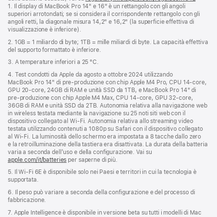
1. Il display di MacBook Pro 14" e 16" è un rettangolo con gli angoli
apre
superiori arrotondati; se si considera il corrispondente rettangolo con gli
una
angoli retti, la diagonale misura 14,2" e 16,2" (la superficie effettiva di
nuova
visualizzazione è inferiore).
finestra
2. 1GB = 1 miliardo di byte; 1TB = mille miliardi di byte. La capacità effettiva
del supporto formattato è inferiore.
3. A temperature inferiori a 25 °C.
4. Test condotti da Apple da agosto a ottobre 2024 utilizzando
MacBook Pro 14" di pre‑produzione con chip Apple M4 Pro, CPU 14‑core,
GPU 20‑core, 24GB di RAM e unità SSD da 1TB, e MacBook Pro 14" di
pre‑produzione con chip Apple M4 Max, CPU 14‑core, GPU 32‑core,
36GB di RAM e unità SSD da 2TB. Autonomia relativa alla navigazione web
in wireless testata mediante la navigazione su 25 noti siti web con il
dispositivo collegato al Wi-Fi. Autonomia relativa allo streaming video
testata utilizzando contenuti a 1080p su Safari con il dispositivo collegato
al Wi-Fi. La luminosità dello schermo era impostata a 8 tacche dallo zero
e la retroilluminazione della tastiera era disattivata. La durata della batteria
varia a seconda dell’uso e della configurazione. Vai su
apple.com/it/batteries
per saperne di più.
5. Il Wi‑Fi 6E è disponibile solo nei Paesi e territori in cui la tecnologia è
supportata.
6. Il peso può variare a seconda della configurazione e del processo di
fabbricazione.
7. Apple Intelligence è disponibile in versione beta su tutti i modelli di Mac