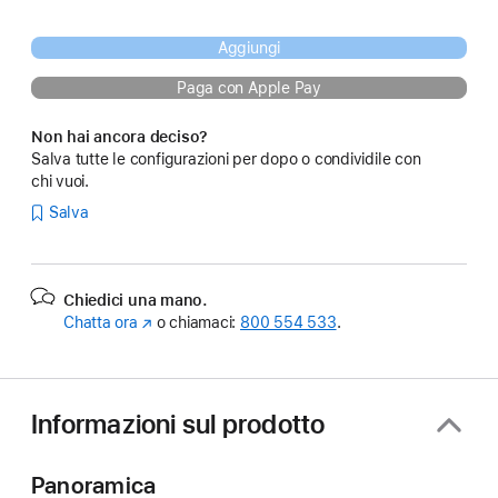
Aggiungi
Paga con Apple Pay
Non hai ancora deciso?
Salva tutte le configurazioni per dopo o condividile con
chi vuoi.
Salva
Chiedici una mano.
Chatta ora
(Si
o chiamaci:
800 554 533
.
apre
in
una
nuova
Informazioni sul prodotto
finestra)
Panoramica