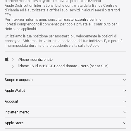
d’ordine mostra l’IVA pagabile relativa ai prodotti selezionati.
Apple Distribution International Ltd. è controllata dalla Banca Centrale
d’Irlanda ed è autorizzata a offrire i suoi servizi in alcuni Paesi o territori
EEA.
Per maggiori informazioni, consulta
registers.centralbank.ie
.
I prezzi comprendono il compenso per copia privata e il contributo per il
riciclo, se applicabili.
Utilizziamo la tua posizione per mostrarti più velocemente le opzioni di
consegna. Abbiamo ricavato la tua posizione dal tuo indirizzo IP, o perché
l’hai impostata durante una precedente visita sul sito Apple.
iPhone ricondizionato
Apple
iPhone 16 Plus 128GB ricondizionato - Nero (senza SIM)
Scopri e acquista
Apple Wallet
Account
Intrattenimento
Apple Store