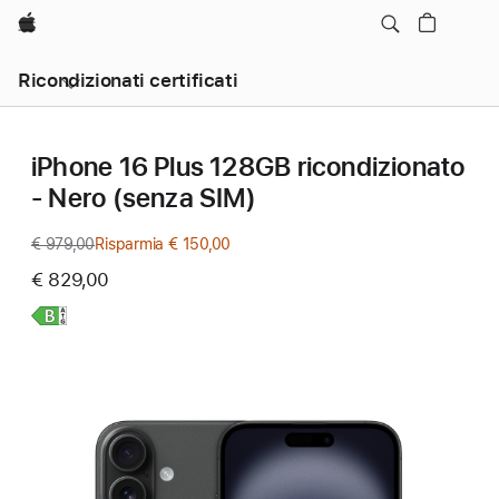
Apple
Ricondizionati certificati
iPhone 16 Plus 128GB ricondizionato
- Nero (senza SIM)
€ 979,00
Prezzo
Risparmia € 150,00
precedente
€ 829,00
Scopri
di
più,