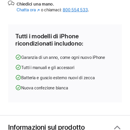
Chiedici una mano.
Chatta ora
(Si
o chiamaci:
800 554 533
.
apre
in
una
nuova
Tutti i modelli di iPhone
finestra)
ricondizionati includono:
Garanzia di un anno, come ogni nuovo iPhone
Tutti i manuali e gli accessori
Batteria e guscio esterno nuovi di zecca
Nuova confezione bianca
Informazioni sul prodotto