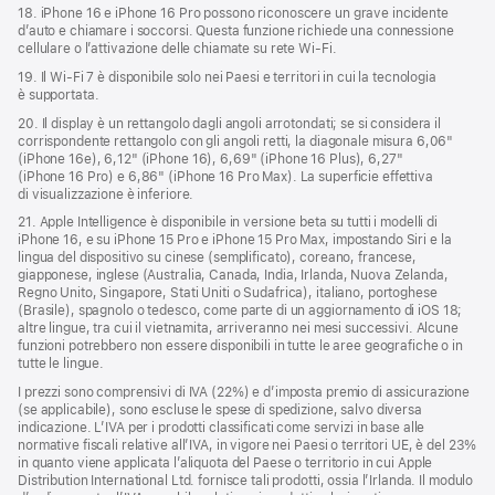
18. iPhone 16 e iPhone 16 Pro possono riconoscere un grave incidente
d’auto e chiamare i soccorsi. Questa funzione richiede una connessione
cellulare o l’attivazione delle chiamate su rete Wi‑Fi.
19. Il Wi‑Fi 7 è disponibile solo nei Paesi e territori in cui la tecnologia
è supportata.
20. Il display è un rettangolo dagli angoli arrotondati; se si considera il
corrispondente rettangolo con gli angoli retti, la diagonale misura 6,06"
(iPhone 16e), 6,12" (iPhone 16), 6,69" (iPhone 16 Plus), 6,27"
(iPhone 16 Pro) e 6,86" (iPhone 16 Pro Max). La superficie effettiva
di visualizzazione è inferiore.
21. Apple Intelligence è disponibile in versione beta su tutti i modelli di
iPhone 16, e su iPhone 15 Pro e iPhone 15 Pro Max, impostando Siri e la
lingua del dispositivo su cinese (semplificato), coreano, francese,
giapponese, inglese (Australia, Canada, India, Irlanda, Nuova Zelanda,
Regno Unito, Singapore, Stati Uniti o Sudafrica), italiano, portoghese
(Brasile), spagnolo o tedesco, come parte di un aggiornamento di iOS 18;
altre lingue, tra cui il vietnamita, arriveranno nei mesi successivi. Alcune
funzioni potrebbero non essere disponibili in tutte le aree geografiche o in
tutte le lingue.
I prezzi sono comprensivi di IVA (22%) e d’imposta premio di assicurazione
(se applicabile), sono escluse le spese di spedizione, salvo diversa
indicazione. L’IVA per i prodotti classificati come servizi in base alle
normative fiscali relative all’IVA, in vigore nei Paesi o territori UE, è del 23%
in quanto viene applicata l’aliquota del Paese o territorio in cui Apple
Distribution International Ltd. fornisce tali prodotti, ossia l’Irlanda. Il modulo