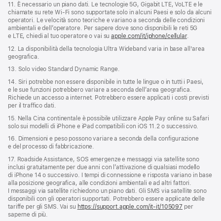
11. È necessario un piano dati. Le tecnologie 5G, Gigabit LTE, VoLTE e le
chiamate su rete Wi‑Fi sono supportate solo in alcuni Paesi e solo da alcuni
operatori. Le velocità sono teoriche e variano a seconda delle condizioni
ambientali e dell’operatore. Per sapere dove sono disponibili le reti 5G
e LTE, chiedi al tuo operatore o vai su
apple.com/it/iphone/cellular
.
12. La disponibilità della tecnologia Ultra Wideband varia in base all'area
geografica.
13. Solo video Standard Dynamic Range.
14. Siri potrebbe non essere disponibile in tutte le lingue o in tutti i Paesi,
e le sue funzioni potrebbero variare a seconda dell’area geografica.
Richiede un accesso a internet. Potrebbero essere applicati i costi previsti
per il traffico dati.
15. Nella Cina continentale è possibile utilizzare Apple Pay online su Safari
solo sui modelli di iPhone e iPad compatibili con iOS 11.2 o successivo.
16. Dimensioni e peso possono variare a seconda della configurazione
e del processo di fabbricazione.
17. Roadside Assistance, SOS emergenze e messaggi via satellite sono
inclusi gratuitamente per due anni con l’attivazione di qualsiasi modello
di iPhone 14 o successivo. I tempi di connessione e risposta variano in base
alla posizione geografica, alle condizioni ambientali e ad altri fattori.
I messaggi via satellite richiedono un piano dati. Gli SMS via satellite sono
disponibili con gli operatori supportati. Potrebbero essere applicate delle
tariffe per gli SMS. Vai su
https://support.apple.com/it-it/105097
per
saperne di più.