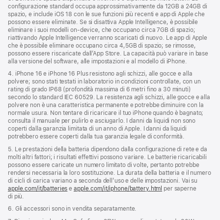
configurazione standard occupa approssimativamente da 12GB a 24GB di
spazio, e include iOS 18 con le sue funzioni più recenti e app di Apple che
possono essere eliminate. Se si disattiva Apple Intelligence, è possibile
eliminare i suoi modelli on‑device, che occupano circa 7GB di spazio;
riattivando Apple Intelligence verranno scaricati di nuovo. Le app di Apple
che è possibile eliminare occupano circa 4,5GB di spazio; se rimosse,
possono essere riscaricate dall’App Store. La capacità può variare in base
alla versione del software, alle impostazioni e al modello di iPhone.
4. iPhone 16 e iPhone 16 Plus resistono agli schizzi, alle gocce e alla
polvere; sono stati testati in laboratorio in condizioni controllate, con un
rating di grado IP68 (profondità massima di 6 metri fino a 30 minuti)
secondo lo standard IEC 60529. La resistenza agli schizzi, alle gocce e alla
polvere non è una caratteristica permanente e potrebbe diminuire con la
normale usura. Non tentare di ricaricare il tuo iPhone quando è bagnato;
consulta il manuale per pulirlo e asciugarlo. I danni da liquidi non sono
coperti dalla garanzia limitata di un anno di Apple. I danni da liquidi
potrebbero essere coperti dalla tua garanzia legale di conformità.
5. Le prestazioni della batteria dipendono dalla configurazione di rete e da
molti altri fattori; i risultati effettivi possono variare. Le batterie ricaricabili
possono essere caricate un numero limitato di volte, pertanto potrebbe
rendersi necessaria la loro sostituzione. La durata della batteria e il numero
di cicli di carica variano a seconda dell’uso e delle impostazioni. Vai su
apple.com/it/batteries
e
apple.com/it/iphone/battery.html
per saperne
di più.
6. Gli accessori sono in vendita separatamente.