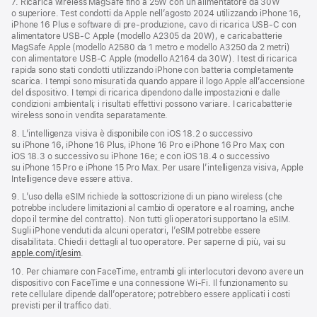
7. Ricarica wireless MagSafe fino a 25W con un alimentatore da 30W
o superiore. Test condotti da Apple nell’agosto 2024 utilizzando iPhone 16,
iPhone 16 Plus e software di pre‑produzione, cavo di ricarica USB‑C con
alimentatore USB‑C Apple (modello A2305 da 20W), e caricabatterie
MagSafe Apple (modello A2580 da 1 metro e modello A3250 da 2 metri)
con alimentatore USB‑C Apple (modello A2164 da 30W). I test di ricarica
rapida sono stati condotti utilizzando iPhone con batteria completamente
scarica. I tempi sono misurati da quando appare il logo Apple all’accensione
del dispositivo. I tempi di ricarica dipendono dalle impostazioni e dalle
condizioni ambientali; i risultati effettivi possono variare. I caricabatterie
wireless sono in vendita separatamente.
8. L’intelligenza visiva è disponibile con iOS 18.2 o successivo
su iPhone 16, iPhone 16 Plus, iPhone 16 Pro e iPhone 16 Pro Max; con
iOS 18.3 o successivo su iPhone 16e; e con iOS 18.4 o successivo
su iPhone 15 Pro e iPhone 15 Pro Max. Per usare l’intelligenza visiva, Apple
Intelligence deve essere attiva.
9. L’uso della eSIM richiede la sottoscrizione di un piano wireless (che
potrebbe includere limitazioni al cambio di operatore e al roaming, anche
dopo il termine del contratto). Non tutti gli operatori supportano la eSIM.
Sugli iPhone venduti da alcuni operatori, l’eSIM potrebbe essere
disabilitata. Chiedi i dettagli al tuo operatore. Per saperne di più, vai su
apple.com/it/esim
.
10. Per chiamare con FaceTime, entrambi gli interlocutori devono avere un
dispositivo con FaceTime e una connessione Wi‑Fi. Il funzionamento su
rete cellulare dipende dall’operatore; potrebbero essere applicati i costi
previsti per il traffico dati.