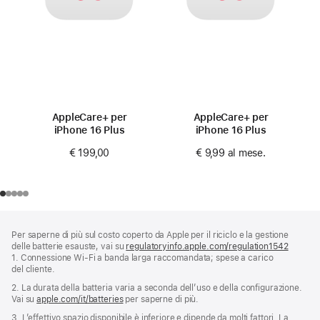
AppleCare+ per
AppleCare+ per
iPhone 16 Plus
iPhone 16 Plus
€ 199,00
€ 9,99
al mese.
Piè
Note
Per saperne di più sul costo coperto da Apple per il riciclo e la gestione
a
di
delle batterie esauste, vai su
regulatoryinfo.apple.com/regulation1542
(si
piè
pagina
1. Connessione Wi‑Fi a banda larga raccomandata; spese a carico
apre
di
del cliente.
una
pagina
nuova
2. La durata della batteria varia a seconda dell’uso e della configurazione.
finestra
Vai su
apple.com/it/batteries
per saperne di più.
3. L’effettivo spazio disponibile è inferiore e dipende da molti fattori. La