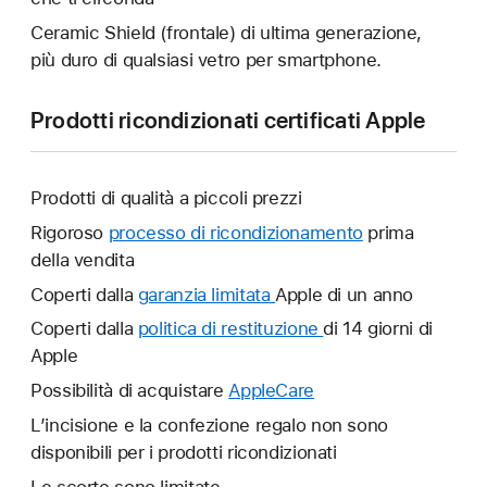
Ceramic Shield (frontale) di ultima generazione,
più duro di qualsiasi vetro per smartphone.
Prodotti ricondizionati certificati Apple
Prodotti di qualità a piccoli prezzi
Rigoroso
processo di ricondizionamento
prima
della vendita
Coperti dalla
garanzia limitata
Verrà
Apple di un anno
aperta
Coperti dalla
politica di restituzione
Verrà
di 14 giorni di
un’altra
Apple
aperta
finestra.
un’altra
Possibilità di acquistare
AppleCare
Verrà
finestra.
aperta
L’incisione e la confezione regalo non sono
un’altra
disponibili per i prodotti ricondizionati
finestra.
Le scorte sono limitate