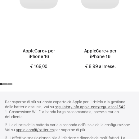
AppleCare+ per
AppleCare+ per
iPhone 16
iPhone 16
€ 169,00
€ 8,99
al mese.
Piè
Note
Per saperne di più sul costo coperto da Apple per il riciclo e la gestione
a
di
delle batterie esauste, vai su
regulatoryinfo.apple.com/regulation1542
(si
piè
pagina
1. Connessione Wi‑Fi a banda larga raccomandata; spese a carico
apre
di
del cliente.
una
pagina
nuova
2. La durata della batteria varia a seconda dell’uso e della configurazione.
finestra
Vai su
apple.com/it/batteries
per saperne di più.
3. L’effettivo spazio disponibile è inferiore e dipende da molti fattori. La