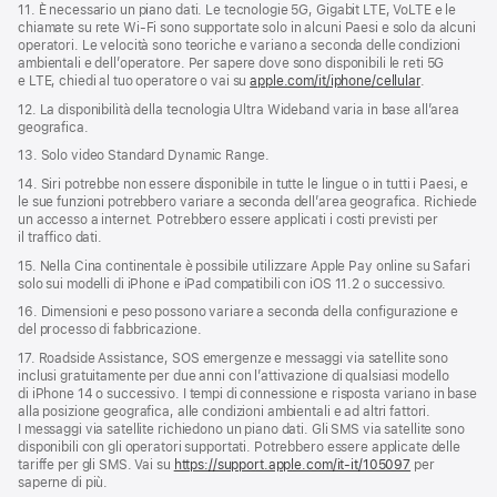
11. È necessario un piano dati. Le tecnologie 5G, Gigabit LTE, VoLTE e le
chiamate su rete Wi‑Fi sono supportate solo in alcuni Paesi e solo da alcuni
operatori. Le velocità sono teoriche e variano a seconda delle condizioni
ambientali e dell’operatore. Per sapere dove sono disponibili le reti 5G
e LTE, chiedi al tuo operatore o vai su
apple.com/it/iphone/cellular
.
12. La disponibilità della tecnologia Ultra Wideband varia in base all’area
geografica.
13. Solo video Standard Dynamic Range.
14. Siri potrebbe non essere disponibile in tutte le lingue o in tutti i Paesi, e
le sue funzioni potrebbero variare a seconda dell’area geografica. Richiede
un accesso a internet. Potrebbero essere applicati i costi previsti per
il traffico dati.
15. Nella Cina continentale è possibile utilizzare Apple Pay online su Safari
solo sui modelli di iPhone e iPad compatibili con iOS 11.2 o successivo.
16. Dimensioni e peso possono variare a seconda della configurazione e
del processo di fabbricazione.
17. Roadside Assistance, SOS emergenze e messaggi via satellite sono
inclusi gratuitamente per due anni con l’attivazione di qualsiasi modello
di iPhone 14 o successivo. I tempi di connessione e risposta variano in base
alla posizione geografica, alle condizioni ambientali e ad altri fattori.
I messaggi via satellite richiedono un piano dati. Gli SMS via satellite sono
disponibili con gli operatori supportati. Potrebbero essere applicate delle
tariffe per gli SMS. Vai su
https://support.apple.com/it-it/105097
per
saperne di più.