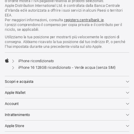
d’ordine mostra l’IVA pagabile relativa ai prodotti selezionati.
Apple Distribution International Ltd. è controllata dalla Banca Centrale
d’Irlanda ed è autorizzata a offrire i suoi servizi in alcuni Paesi o territori
EEA.
Per maggiori informazioni, consulta
registers.centralbank.ie
.
I prezzi comprendono il compenso per copia privata e il contributo per il
riciclo, se applicabili.
Utilizziamo la tua posizione per mostrarti più velocemente le opzioni di
consegna. Abbiamo ricavato la tua posizione dal tuo indirizzo IP, o perché
l’hai impostata durante una precedente visita sul sito Apple.
iPhone ricondizionato
Apple
iPhone 16 128GB ricondizionato - Verde acqua (senza SIM)
Scopri e acquista
Apple Wallet
Account
Intrattenimento
Apple Store