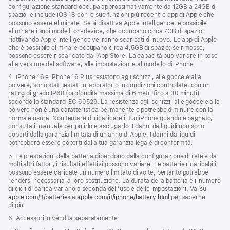
configurazione standard occupa approssimativamente da 12GB a 24GB di
spazio, e include iOS 18 con le sue funzioni più recenti e app di Apple che
possono essere eliminate. Se si disattiva Apple Intelligence, è possibile
eliminare i suoi modelli on‑device, che occupano circa 7GB di spazio;
riattivando Apple Intelligence verranno scaricati di nuovo. Le app di Apple
che è possibile eliminare occupano circa 4,5GB di spazio; se rimosse,
possono essere riscaricate dall’App Store. La capacità può variare in base
alla versione del software, alle impostazioni e al modello di iPhone.
4. iPhone 16 e iPhone 16 Plus resistono agli schizzi, alle gocce e alla
polvere; sono stati testati in laboratorio in condizioni controllate, con un
rating di grado IP68 (profondità massima di 6 metri fino a 30 minuti)
secondo lo standard IEC 60529. La resistenza agli schizzi, alle gocce e alla
polvere non è una caratteristica permanente e potrebbe diminuire con la
normale usura. Non tentare di ricaricare il tuo iPhone quando è bagnato;
consulta il manuale per pulirlo e asciugarlo. I danni da liquidi non sono
coperti dalla garanzia limitata di un anno di Apple. I danni da liquidi
potrebbero essere coperti dalla tua garanzia legale di conformità.
5. Le prestazioni della batteria dipendono dalla configurazione di rete e da
molti altri fattori; i risultati effettivi possono variare. Le batterie ricaricabili
possono essere caricate un numero limitato di volte, pertanto potrebbe
rendersi necessaria la loro sostituzione. La durata della batteria e il numero
di cicli di carica variano a seconda dell’uso e delle impostazioni. Vai su
apple.com/it/batteries
e
apple.com/it/iphone/battery.html
per saperne
di più.
6. Accessori in vendita separatamente.