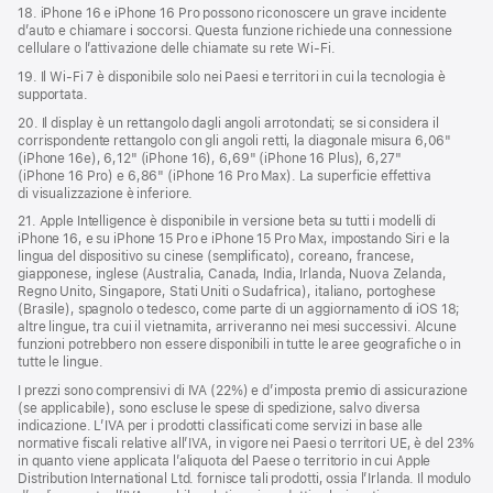
18. iPhone 16 e iPhone 16 Pro possono riconoscere un grave incidente
d’auto e chiamare i soccorsi. Questa funzione richiede una connessione
cellulare o l’attivazione delle chiamate su rete Wi‑Fi.
19. Il Wi‑Fi 7 è disponibile solo nei Paesi e territori in cui la tecnologia è
supportata.
20. Il display è un rettangolo dagli angoli arrotondati; se si considera il
corrispondente rettangolo con gli angoli retti, la diagonale misura 6,06"
(iPhone 16e), 6,12" (iPhone 16), 6,69" (iPhone 16 Plus), 6,27"
(iPhone 16 Pro) e 6,86" (iPhone 16 Pro Max). La superficie effettiva
di visualizzazione è inferiore.
21. Apple Intelligence è disponibile in versione beta su tutti i modelli di
iPhone 16, e su iPhone 15 Pro e iPhone 15 Pro Max, impostando Siri e la
lingua del dispositivo su cinese (semplificato), coreano, francese,
giapponese, inglese (Australia, Canada, India, Irlanda, Nuova Zelanda,
Regno Unito, Singapore, Stati Uniti o Sudafrica), italiano, portoghese
(Brasile), spagnolo o tedesco, come parte di un aggiornamento di iOS 18;
altre lingue, tra cui il vietnamita, arriveranno nei mesi successivi. Alcune
funzioni potrebbero non essere disponibili in tutte le aree geografiche o in
tutte le lingue.
I prezzi sono comprensivi di IVA (22%) e d’imposta premio di assicurazione
(se applicabile), sono escluse le spese di spedizione, salvo diversa
indicazione. L’IVA per i prodotti classificati come servizi in base alle
normative fiscali relative all’IVA, in vigore nei Paesi o territori UE, è del 23%
in quanto viene applicata l’aliquota del Paese o territorio in cui Apple
Distribution International Ltd. fornisce tali prodotti, ossia l’Irlanda. Il modulo