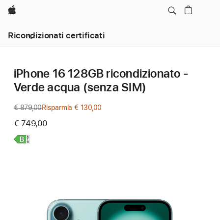
Apple
Ricondizionati certificati
iPhone 16 128GB ricondizionato -
Verde acqua (senza SIM)
€ 879,00
Prezzo
Risparmia € 130,00
precedente
€ 749,00
Scopri
di
più,