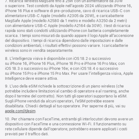
7. Ricarica wireless MagSafe fino a 25W con un alimentatore da 30W
o superiore. Test condotti da Apple nell’agosto 2024 utilizzando iPhone 16,
iPhone 16 Plus e software di pre‑produzione, cavo di ricarica USB‑C con
alimentatore USB‑C Apple (modello A2305 da 20W), e caricabatterie
MagSafe Apple (modello A2580 da 1 metro e modello A3250 da 2 metri)
con alimentatore USB‑C Apple (modello A2164 da 30W). I test di ricarica
rapida sono stati condotti utilizzando iPhone con batteria completamente
scarica. I tempi sono misurati da quando appare il logo Apple all’accensione
del dispositivo. I tempi di ricarica dipendono dalle impostazioni e dalle
condizioni ambientali; i risultati effettivi possono variare. I caricabatterie
wireless sono in vendita separatamente.
8. L’intelligenza visiva è disponibile con iOS 18.2 o successivo
su iPhone 16, iPhone 16 Plus, iPhone 16 Pro e iPhone 16 Pro Max; con
iOS 18.3 o successivo su iPhone 16e; e con iOS 18.4 o successivo
su iPhone 15 Pro e iPhone 15 Pro Max. Per usare l’intelligenza visiva, Apple
Intelligence deve essere attiva.
9. L’uso della eSIM richiede la sottoscrizione di un piano wireless (che
potrebbe includere limitazioni al cambio di operatore e al roaming, anche
dopo il termine del contratto). Non tutti gli operatori supportano la eSIM.
Sugli iPhone venduti da alcuni operatori, l’eSIM potrebbe essere
disabilitata. Chiedi i dettagli al tuo operatore. Per saperne di più, vai su
apple.com/it/esim
.
10. Per chiamare con FaceTime, entrambi gli interlocutori devono avere un
dispositivo con FaceTime e una connessione Wi-Fi. Il funzionamento su
rete cellulare dipende dall’operatore; potrebbero essere applicati i costi
previsti per il traffico dati.