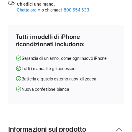
Chiedici una mano.
Chatta ora
(Si
o chiamaci:
800 554 533
.
apre
in
una
nuova
Tutti i modelli di iPhone
finestra)
ricondizionati includono:
Garanzia di un anno, come ogni nuovo iPhone
Tutti i manuali e gli accessori
Batteria e guscio esterno nuovi di zecca
Nuova confezione bianca
Informazioni sul prodotto