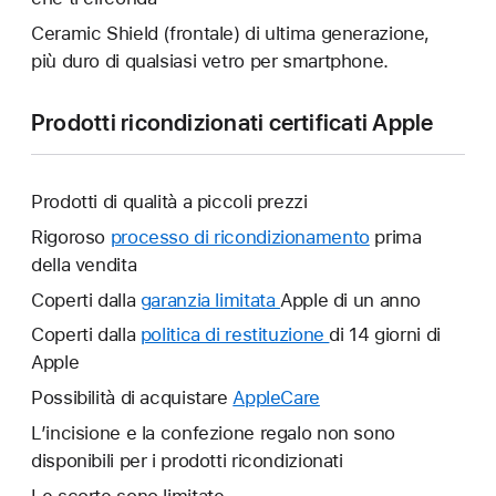
Ceramic Shield (frontale) di ultima generazione,
più duro di qualsiasi vetro per smartphone.
Prodotti ricondizionati certificati Apple
Prodotti di qualità a piccoli prezzi
Rigoroso
processo di ricondizionamento
prima
della vendita
Coperti dalla
garanzia limitata
Verrà
Apple di un anno
aperta
Coperti dalla
politica di restituzione
Verrà
di 14 giorni di
un’altra
Apple
aperta
finestra.
un’altra
Possibilità di acquistare
AppleCare
Verrà
finestra.
aperta
L’incisione e la confezione regalo non sono
un’altra
disponibili per i prodotti ricondizionati
finestra.
Le scorte sono limitate