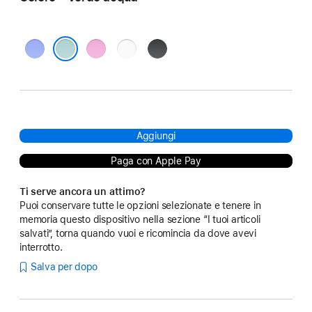
Blu
Rosa
Bianco
Nero
oltremare
Verde acqua
Aggiungi
Paga con Apple Pay
Ti serve ancora un attimo?
Puoi conservare tutte le opzioni selezionate e tenere in
memoria questo dispositivo nella sezione “I tuoi articoli
salvati”, torna quando vuoi e ricomincia da dove avevi
interrotto.
Salva per dopo