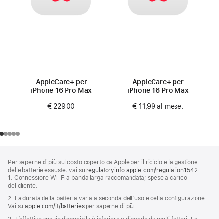
AppleCare+ per
AppleCare+ per
iPhone 16 Pro Max
iPhone 16 Pro Max
€ 229,00
€ 11,99
al mese.
Piè
Note
Per saperne di più sul costo coperto da Apple per il riciclo e la gestione
a
di
delle batterie esauste, vai su
regulatoryinfo.apple.com/regulation1542
(si
piè
pagina
1. Connessione Wi‑Fi a banda larga raccomandata; spese a carico
apre
di
del cliente.
una
pagina
nuova
2. La durata della batteria varia a seconda dell’uso e della configurazione.
finestra
Vai su
apple.com/it/batteries
per saperne di più.
3. L’effettivo spazio disponibile è inferiore e dipende da molti fattori. La