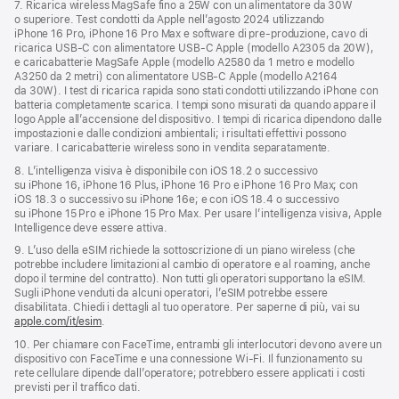
7. Ricarica wireless MagSafe fino a 25W con un alimentatore da 30W
o superiore. Test condotti da Apple nell’agosto 2024 utilizzando
iPhone 16 Pro, iPhone 16 Pro Max e software di pre‑produzione, cavo di
ricarica USB‑C con alimentatore USB‑C Apple (modello A2305 da 20W),
e caricabatterie MagSafe Apple (modello A2580 da 1 metro e modello
A3250 da 2 metri) con alimentatore USB‑C Apple (modello A2164
da 30W). I test di ricarica rapida sono stati condotti utilizzando iPhone con
batteria completamente scarica. I tempi sono misurati da quando appare il
logo Apple all’accensione del dispositivo. I tempi di ricarica dipendono dalle
impostazioni e dalle condizioni ambientali; i risultati effettivi possono
variare. I caricabatterie wireless sono in vendita separatamente.
8. L’intelligenza visiva è disponibile con iOS 18.2 o successivo
su iPhone 16, iPhone 16 Plus, iPhone 16 Pro e iPhone 16 Pro Max; con
iOS 18.3 o successivo su iPhone 16e; e con iOS 18.4 o successivo
su iPhone 15 Pro e iPhone 15 Pro Max. Per usare l’intelligenza visiva, Apple
Intelligence deve essere attiva.
9. L’uso della eSIM richiede la sottoscrizione di un piano wireless (che
potrebbe includere limitazioni al cambio di operatore e al roaming, anche
dopo il termine del contratto). Non tutti gli operatori supportano la eSIM.
Sugli iPhone venduti da alcuni operatori, l’eSIM potrebbe essere
disabilitata. Chiedi i dettagli al tuo operatore. Per saperne di più, vai su
apple.com/it/esim
.
10. Per chiamare con FaceTime, entrambi gli interlocutori devono avere un
dispositivo con FaceTime e una connessione Wi‑Fi. Il funzionamento su
rete cellulare dipende dall’operatore; potrebbero essere applicati i costi
previsti per il traffico dati.