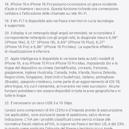
18. iPhone 16 e iPhone 16 Pro possono riconoscere un grave incidente
d’auto e chiamare i soccorsi. Questa funzione richiede una connessione
cellulare o l’attivazione delle chiamate su rete Wi‑Fi.
19. Il Wi‑Fi 7 è disponibile solo nei Paesi e territori in cui la tecnologia
è supportata.
20. Il display è un rettangolo dagli angoli arrotondati; se si considera il
corrispondente rettangolo con gli angoli retti, la diagonale misura 6,06"
(iPhone 16e), 6,12" (iPhone 16), 6,69" (iPhone 16 Plus), 6,27"
(iPhone 16 Pro) e 6,86" (iPhone 16 Pro Max). La superficie effettiva
di visualizzazione è inferiore.
21. Apple Intelligence è disponibile in versione beta su tutti i modelli di
iPhone 16, e su iPhone 15 Pro e iPhone 15 Pro Max, impostando Siri e la
lingua del dispositivo su cinese (semplificato), coreano, francese,
giapponese, inglese (Australia, Canada, India, Irlanda, Nuova Zelanda,
Regno Unito, Singapore, Stati Uniti o Sudafrica), italiano, portoghese
(Brasile), spagnolo o tedesco, come parte di un aggiornamento di iOS 18;
altre lingue, tra cui il vietnamita, arriveranno nei mesi successivi. Alcune
funzioni potrebbero non essere disponibili in tutte le aree geografiche o in
tutte le lingue.
22. È necessario un cavo USB 3 a 10 Gbps.
I prezzi sono comprensivi di IVA (22%) e d’imposta premio di assicurazione
(se applicabile), sono escluse le spese di spedizione, salvo diversa
indicazione. L’IVA per i prodotti classificati come servizi in base alle
normative fiscali relative all’IVA, in vigore nei Paesi o territori UE, è del 23%
in quanto viene applicata l’aliquota del Paese o territorio in cui Apple