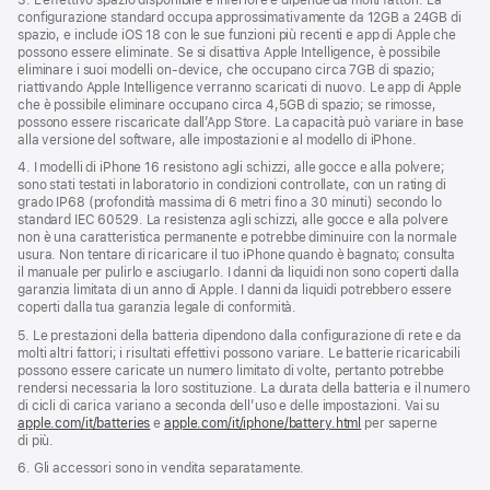
configurazione standard occupa approssimativamente da 12GB a 24GB di
spazio, e include iOS 18 con le sue funzioni più recenti e app di Apple che
possono essere eliminate. Se si disattiva Apple Intelligence, è possibile
eliminare i suoi modelli on‑device, che occupano circa 7GB di spazio;
riattivando Apple Intelligence verranno scaricati di nuovo. Le app di Apple
che è possibile eliminare occupano circa 4,5GB di spazio; se rimosse,
possono essere riscaricate dall’App Store. La capacità può variare in base
alla versione del software, alle impostazioni e al modello di iPhone.
4. I modelli di iPhone 16 resistono agli schizzi, alle gocce e alla polvere;
sono stati testati in laboratorio in condizioni controllate, con un rating di
grado IP68 (profondità massima di 6 metri fino a 30 minuti) secondo lo
standard IEC 60529. La resistenza agli schizzi, alle gocce e alla polvere
non è una caratteristica permanente e potrebbe diminuire con la normale
usura. Non tentare di ricaricare il tuo iPhone quando è bagnato; consulta
il manuale per pulirlo e asciugarlo. I danni da liquidi non sono coperti dalla
garanzia limitata di un anno di Apple. I danni da liquidi potrebbero essere
coperti dalla tua garanzia legale di conformità.
5. Le prestazioni della batteria dipendono dalla configurazione di rete e da
molti altri fattori; i risultati effettivi possono variare. Le batterie ricaricabili
possono essere caricate un numero limitato di volte, pertanto potrebbe
rendersi necessaria la loro sostituzione. La durata della batteria e il numero
di cicli di carica variano a seconda dell’uso e delle impostazioni. Vai su
apple.com/it/batteries
e
apple.com/it/iphone/battery.html
per saperne
di più.
6. Gli accessori sono in vendita separatamente.