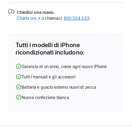
Chiedici una mano.
Chatta ora
(Si
o chiamaci:
800 554 533
.
apre
in
una
nuova
Tutti i modelli di iPhone
finestra)
ricondizionati includono:
Garanzia di un anno, come ogni nuovo iPhone
Tutti i manuali e gli accessori
Batteria e guscio esterno nuovi di zecca
Nuova confezione bianca