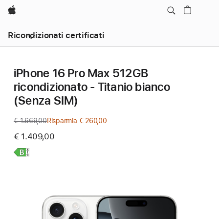
Apple
Ricondizionati certificati
iPhone 16 Pro Max 512GB
ricondizionato - Titanio bianco
(Senza SIM)
€ 1.669,00
Prezzo
Risparmia € 260,00
precedente
€ 1.409,00
Scopri
di
più,