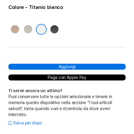
Colore - Titanio bianco
Titanio
Titanio
Titanio
sabbia
naturale
nero
Titanio bianco
Aggiungi
Paga con Apple Pay
Ti serve ancora un attimo?
Puoi conservare tutte le opzioni selezionate e tenere in
memoria questo dispositivo nella sezione “I tuoi articoli
salvati”, torna quando vuoi e ricomincia da dove avevi
interrotto.
Salva per dopo