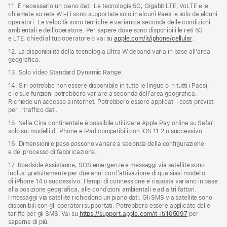
11. È necessario un piano dati. Le tecnologie 5G, Gigabit LTE, VoLTE e le
chiamate su rete Wi‑Fi sono supportate solo in alcuni Paesi e solo da alcuni
operatori. Le velocità sono teoriche e variano a seconda delle condizioni
ambientali e dell’operatore. Per sapere dove sono disponibili le reti 5G
e LTE, chiedi al tuo operatore o vai su
apple.com/it/iphone/cellular
.
12. La disponibilità della tecnologia Ultra Wideband varia in base all'area
geografica.
13. Solo video Standard Dynamic Range.
14. Siri potrebbe non essere disponibile in tutte le lingue o in tutti i Paesi,
e le sue funzioni potrebbero variare a seconda dell’area geografica.
Richiede un accesso a internet. Potrebbero essere applicati i costi previsti
per il traffico dati.
15. Nella Cina continentale è possibile utilizzare Apple Pay online su Safari
solo sui modelli di iPhone e iPad compatibili con iOS 11.2 o successivo.
16. Dimensioni e peso possono variare a seconda della configurazione
e del processo di fabbricazione.
17. Roadside Assistance, SOS emergenze e messaggi via satellite sono
inclusi gratuitamente per due anni con l’attivazione di qualsiasi modello
di iPhone 14 o successivo. I tempi di connessione e risposta variano in base
alla posizione geografica, alle condizioni ambientali e ad altri fattori.
I messaggi via satellite richiedono un piano dati. Gli SMS via satellite sono
disponibili con gli operatori supportati. Potrebbero essere applicate delle
tariffe per gli SMS. Vai su
https://support.apple.com/it-it/105097
per
saperne di più.