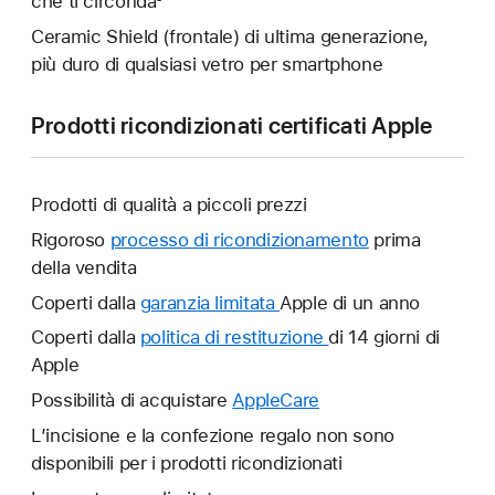
che ti circonda⁸
Ceramic Shield (frontale) di ultima generazione,
più duro di qualsiasi vetro per smartphone
Prodotti ricondizionati certificati Apple
Prodotti di qualità a piccoli prezzi
Rigoroso
processo di ricondizionamento
prima
della vendita
Coperti dalla
garanzia limitata
Verrà
Apple di un anno
aperta
Coperti dalla
politica di restituzione
Verrà
di 14 giorni di
un’altra
Apple
aperta
finestra.
un’altra
Possibilità di acquistare
AppleCare
Verrà
finestra.
aperta
L’incisione e la confezione regalo non sono
un’altra
disponibili per i prodotti ricondizionati
finestra.