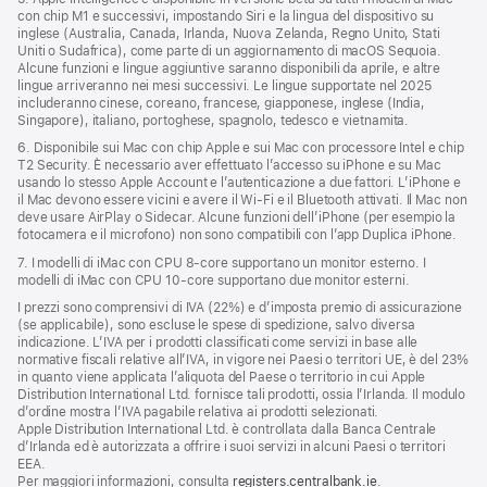
con chip M1 e successivi, impostando Siri e la lingua del dispositivo su
inglese (Australia, Canada, Irlanda, Nuova Zelanda, Regno Unito, Stati
Uniti o Sudafrica), come parte di un aggiornamento di macOS Sequoia.
Alcune funzioni e lingue aggiuntive saranno disponibili da aprile, e altre
lingue arriveranno nei mesi successivi. Le lingue supportate nel 2025
includeranno cinese, coreano, francese, giapponese, inglese (India,
Singapore), italiano, portoghese, spagnolo, tedesco e vietnamita.
6. Disponibile sui Mac con chip Apple e sui Mac con processore Intel e chip
T2 Security. È necessario aver effettuato l’accesso su iPhone e su Mac
usando lo stesso Apple Account e l’autenticazione a due fattori. L’iPhone e
il Mac devono essere vicini e avere il Wi‑Fi e il Bluetooth attivati. Il Mac non
deve usare AirPlay o Sidecar. Alcune funzioni dell’iPhone (per esempio la
fotocamera e il microfono) non sono compatibili con l’app Duplica iPhone.
7. I modelli di iMac con CPU 8‑core supportano un monitor esterno. I
modelli di iMac con CPU 10‑core supportano due monitor esterni.
I prezzi sono comprensivi di IVA (22%) e d’imposta premio di assicurazione
(se applicabile), sono escluse le spese di spedizione, salvo diversa
indicazione. L’IVA per i prodotti classificati come servizi in base alle
normative fiscali relative all’IVA, in vigore nei Paesi o territori UE, è del 23%
in quanto viene applicata l’aliquota del Paese o territorio in cui Apple
Distribution International Ltd. fornisce tali prodotti, ossia l’Irlanda. Il modulo
d’ordine mostra l’IVA pagabile relativa ai prodotti selezionati.
Apple Distribution International Ltd. è controllata dalla Banca Centrale
d’Irlanda ed è autorizzata a offrire i suoi servizi in alcuni Paesi o territori
EEA.
Per maggiori informazioni, consulta
registers.centralbank.ie
.