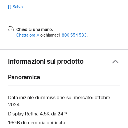
Salva
Chiedici una mano.
Chatta ora
(Si
o chiamaci:
800 554 533
.
apre
in
una
nuova
Informazioni sul prodotto
finestra)
Panoramica
Data iniziale di immissione sul mercato: ottobre
2024
Display Retina 4,5K da 24"²
16GB di memoria unificata