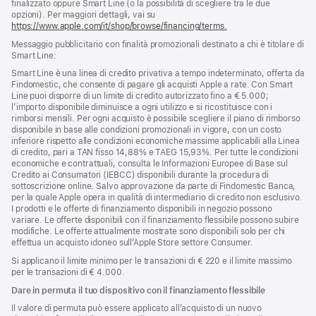
finalizzato oppure Smart Line (o la possibilità di scegliere tra le due
opzioni). Per maggiori dettagli, vai su
https://www.apple.com/it/shop/browse/financing/terms.
Messaggio pubblicitario con finalità promozionali destinato a chi è titolare di
Smart Line:
Smart Line è una linea di credito privativa a tempo indeterminato, offerta da
Findomestic, che consente di pagare gli acquisti Apple a rate. Con Smart
Line puoi disporre di un limite di credito autorizzato fino a € 5.000;
l’importo disponibile diminuisce a ogni utilizzo e si ricostituisce con i
rimborsi mensili. Per ogni acquisto è possibile scegliere il piano di rimborso
disponibile in base alle condizioni promozionali in vigore, con un costo
inferiore rispetto alle condizioni economiche massime applicabili alla Linea
di credito, pari a TAN fisso 14,88% e TAEG 15,93%. Per tutte le condizioni
economiche e contrattuali, consulta le Informazioni Europee di Base sul
Credito ai Consumatori (IEBCC) disponibili durante la procedura di
sottoscrizione online. Salvo approvazione da parte di Findomestic Banca,
per la quale Apple opera in qualità di intermediario di credito non esclusivo.
I prodotti e le offerte di finanziamento disponibili in negozio possono
variare. Le offerte disponibili con il finanziamento flessibile possono subire
modifiche. Le offerte attualmente mostrate sono disponibili solo per chi
effettua un acquisto idoneo sull’Apple Store settore Consumer.
Si applicano il limite minimo per le transazioni di € 220 e il limite massimo
per le transazioni di € 4.000.
Dare in permuta il tuo dispositivo con il finanziamento flessibile
Il valore di permuta può essere applicato all’acquisto di un nuovo