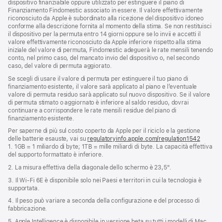
dispositivo finanziabile oppure utilizzato per estinguere il piano di
Finanziamento Findomestic associato in essere. Il valore effettivamente
riconosciuto da Apple è subordinato alla ricezione del dispositivo idoneo
conforme alla descrizione fornita al momento della stima. Se non restituisci
il dispositivo per la permuta entro 14 giorni oppure se lo invii e accetti il
valore effettivamente riconosciuto da Apple inferiore rispetto alla stima
iniziale del valore di permuta, Findomestic adeguerà le rate mensili tenendo
conto, nel primo caso, del mancato invio del dispositivo o, nel secondo
caso, del valore di permuta aggiorato.
Se scegli di usare il valore di permuta per estinguere il tuo piano di
finanziamento esistente, il valore sarà applicato al piano e l’eventuale
valore di permuta residuo sarà applicato sul nuovo dispositivo. Se il valore
di permuta stimato o aggiornato è inferiore al saldo residuo, dovrai
continuare a corrispondere le rate mensili residue del piano di
finanziamento esistente.
Per saperne di più sul costo coperto da Apple per il riciclo e la gestione
delle batterie esauste, vai su
regulatoryinfo.apple.com/regulation1542
(si
1. 1GB = 1 miliardo di byte; 1TB = mille miliardi di byte. La capacità effettiva
apre
del supporto formattato è inferiore.
una
nuova
2. La misura effettiva della diagonale dello schermo è 23,5".
finestra
3. Il Wi‑Fi 6E è disponibile solo nei Paesi e territori in cui la tecnologia è
supportata.
4. Il peso può variare a seconda della configurazione e del processo di
fabbricazione.
5. Apple Intelligence è disponibile in versione beta su tutti i modelli di Mac