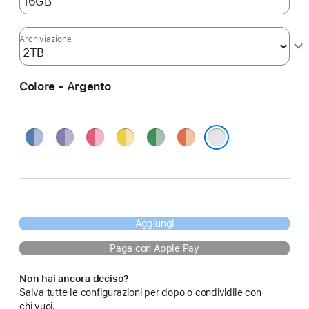
Archiviazione
Colore - Argento
Blu
Viola
Rosa
Giallo
Verde
Arancione
Argento
Aggiungi
Paga con Apple Pay
Non hai ancora deciso?
Salva tutte le configurazioni per dopo o condividile con
chi vuoi.