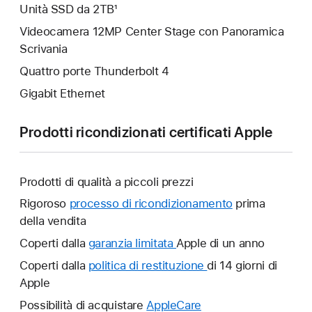
Unità SSD da 2TB¹
Videocamera 12MP Center Stage con Panoramica
Scrivania
Quattro porte Thunderbolt 4
Gigabit Ethernet
Prodotti ricondizionati certificati Apple
Prodotti di qualità a piccoli prezzi
Rigoroso
processo di ricondizionamento
prima
della vendita
Coperti dalla
garanzia limitata
Verrà
Apple di un anno
aperta
Coperti dalla
politica di restituzione
Verrà
di 14 giorni di
un’altra
Apple
aperta
finestra.
un’altra
Possibilità di acquistare
AppleCare
Verrà