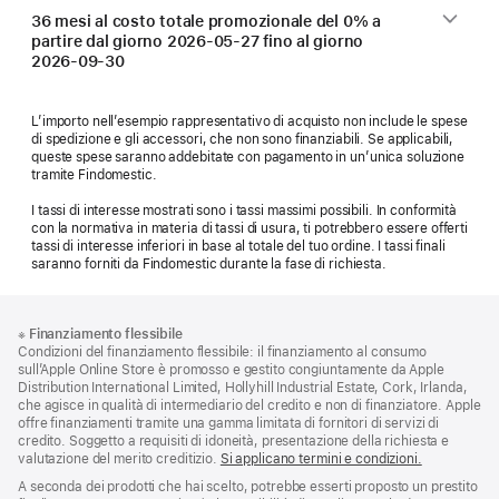
36 mesi al costo totale promozionale del 0% a
partire dal giorno
2026-05-27
fino al giorno
2026-09-30
L’importo nell’esempio rappresentativo di acquisto non include le spese
di spedizione e gli accessori, che non sono finanziabili. Se applicabili,
queste spese saranno addebitate con pagamento in un’unica soluzione
tramite Findomestic.
I tassi di interesse mostrati sono i tassi massimi possibili. In conformità
con la normativa in materia di tassi di usura, ti potrebbero essere offerti
tassi di interesse inferiori in base al totale del tuo ordine. I tassi finali
saranno forniti da Findomestic durante la fase di richiesta.
Piè
Note
※
Finanziamento flessibile
a
di
Condizioni del finanziamento flessibile: il finanziamento al consumo
piè
pagina
sull’Apple Online Store è promosso e gestito congiuntamente da Apple
di
Distribution International Limited, Hollyhill Industrial Estate, Cork, Irlanda,
pagina
che agisce in qualità di intermediario del credito e non di finanziatore. Apple
offre finanziamenti tramite una gamma limitata di fornitori di servizi di
credito. Soggetto a requisiti di idoneità, presentazione della richiesta e
valutazione del merito creditizio.
Si applicano termini e condizioni.
A seconda dei prodotti che hai scelto, potrebbe esserti proposto un prestito