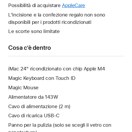
finestra.
un’altra
Possibilità di acquistare
AppleCare
Verrà
finestra.
aperta
L’incisione e la confezione regalo non sono
un’altra
disponibili per i prodotti ricondizionati
finestra.
Le scorte sono limitate
Cosa c’è dentro
iMac 24" ricondizionato con chip Apple M4
Magic Keyboard con Touch ID
Magic Mouse
Alimentatore da 143W
Cavo di alimentazione (2 m)
Cavo di ricarica USB‑C
Panno per la pulizia (solo se scegli il vetro con