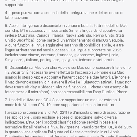
3. Il Wi‑Fi 6E è disponibile solo nei Paesi e territori in cui la tecnologia è
supportata.
4. Il peso può variare a seconda della configurazione e del processo di
fabbricazione.
5. Apple Intelligence è disponibile in versione beta su tutti i modelli di Mac
con chip M1 e successivi, impostando Siri e la lingua del dispositivo su
inglese (Australia, Canada, Irlanda, Nuova Zelanda, Regno Unito, Stati
Uniti o Sudafrica), come parte di un aggiornamento di macOS Sequoia.
Alcune funzioni e lingue aggiuntive saranno disponibili da aprile, e altre
lingue arriveranno nei mesi successivi. Le lingue supportate nel 2025
includeranno cinese, coreano, francese, giapponese, inglese (India,
Singapore), italiano, portoghese, spagnolo, tedesco e vietnamita.
6. Disponibile sui Mac con chip Apple e sui Mac con processore Intel e chip
T2 Security. È necessario aver effettuato l’accesso su iPhone e su Mac
usando lo stesso Apple Account e l’autenticazione a due fattori. L’iPhone e
il Mac devono essere vicini e avere il Wi‑Fi e il Bluetooth attivati. Il Mac non
deve usare AirPlay o Sidecar. Alcune funzioni dell’iPhone (per esempio la
fotocamera e il microfono) non sono compatibili con l’app Duplica iPhone.
7. I modelli di iMac con CPU 8‑core supportano un monitor esterno. I
modelli di iMac con CPU 10‑core supportano due monitor esterni.
I prezzi sono comprensivi di IVA (22%) e d’imposta premio di assicurazione
(se applicabile), sono escluse le spese di spedizione, salvo diversa
indicazione. L’IVA per i prodotti classificati come servizi in base alle
normative fiscali relative all’IVA, in vigore nei Paesi o territori UE, è del 23%
in quanto viene applicata l’aliquota del Paese o territorio in cui Apple