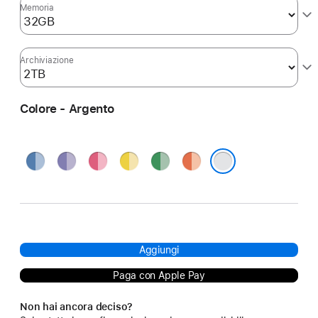
Memoria
Archiviazione
Colore - Argento
Blu
Viola
Rosa
Giallo
Verde
Arancione
Argento
Aggiungi
Paga con Apple Pay
Non hai ancora deciso?