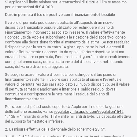
Si applicano il limite minimo per le transazioni di € 220 e il limite massimo
per le transazioni di € 4.000.
Dare in permuta il tuo dispositivo con il finanziamento flessibile
Il valore di permuta può essere applicato all’acquisto di un nuovo
dispositivo finanziabile oppure utilizzato per estinguere il piano di
Finanziamento Findomestic associato in essere. Il valore effettivamente
riconosciuto da Apple è subordinato alla ricezione del dispositivo idoneo
conforme alla descrizione fornita al momento della stima. Se non restituisci
il dispositivo per la permuta entro 14 giorni oppure se lo invii e accetti il
valore effettivamente riconosciuto da Apple inferiore rispetto alla stima
iniziale del valore di permuta, Findomestic adeguerà le rate mensili tenendo
conto, nel primo caso, del mancato invio del dispositivo o, nel secondo
caso, del valore di permuta aggiorato.
Se scegli di usare il valore di permuta per estinguere il tuo piano di
finanziamento esistente, il valore sarà applicato al piano e l’eventuale
valore di permuta residuo sarà applicato sul nuovo dispositivo. Se il valore
di permuta stimato o aggiornato è inferiore al saldo residuo, dovrai
continuare a corrispondere le rate mensili residue del piano di
finanziamento esistente.
Per saperne di più sul costo coperto da Apple per il riciclo e la gestione
delle batterie esauste, vai su
regulatoryinfo.apple.com/regulation1542
(si
1. 1GB = 1 miliardo di byte; 1TB = mille miliardi di byte. La capacità effettiva
apre
del supporto formattato è inferiore.
una
nuova
2. La misura effettiva della diagonale dello schermo è 23,5".
finestra