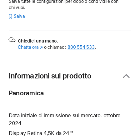
Salva tutte le configurazioni per dopo o condividile con
chi vuoi.
Salva
Chiedici una mano.
Chatta ora
(Si
o chiamaci:
800 554 533
.
apre
in
una
nuova
Informazioni sul prodotto
finestra)
Panoramica
Data iniziale di immissione sul mercato: ottobre
2024
Display Retina 4,5K da 24"²