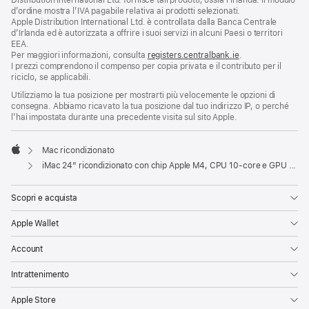
Distribution International Ltd. fornisce tali prodotti, ossia l’Irlanda. Il modulo
d’ordine mostra l’IVA pagabile relativa ai prodotti selezionati.
Apple Distribution International Ltd. è controllata dalla Banca Centrale
d’Irlanda ed è autorizzata a offrire i suoi servizi in alcuni Paesi o territori
EEA.
Per maggiori informazioni, consulta
registers.centralbank.ie
.
I prezzi comprendono il compenso per copia privata e il contributo per il
riciclo, se applicabili.
Utilizziamo la tua posizione per mostrarti più velocemente le opzioni di
consegna. Abbiamo ricavato la tua posizione dal tuo indirizzo IP, o perché
l’hai impostata durante una precedente visita sul sito Apple.
Mac ricondizionato
Apple
iMac 24" ricondizionato con chip Apple M4, CPU 10‑core e GPU 10‑core, Gigabit Ethernet, vetro con nanotexture - Argento
Scopri e acquista
Apple Wallet
Account
Intrattenimento
Apple Store