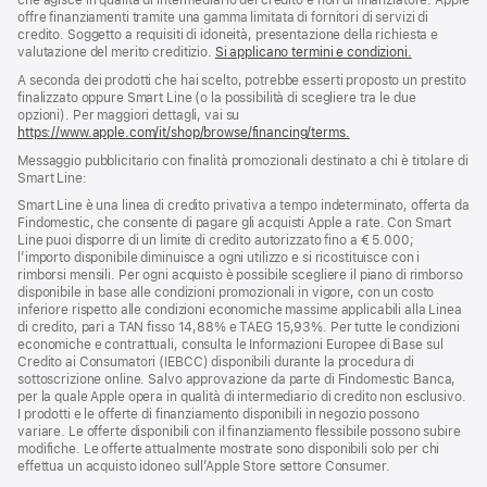
che agisce in qualità di intermediario del credito e non di finanziatore. Apple
offre finanziamenti tramite una gamma limitata di fornitori di servizi di
credito. Soggetto a requisiti di idoneità, presentazione della richiesta e
valutazione del merito creditizio.
Si applicano termini e condizioni.
A seconda dei prodotti che hai scelto, potrebbe esserti proposto un prestito
finalizzato oppure Smart Line (o la possibilità di scegliere tra le due
opzioni). Per maggiori dettagli, vai su
https://www.apple.com/it/shop/browse/financing/terms.
Messaggio pubblicitario con finalità promozionali destinato a chi è titolare di
Smart Line:
Smart Line è una linea di credito privativa a tempo indeterminato, offerta da
Findomestic, che consente di pagare gli acquisti Apple a rate. Con Smart
Line puoi disporre di un limite di credito autorizzato fino a € 5.000;
l’importo disponibile diminuisce a ogni utilizzo e si ricostituisce con i
rimborsi mensili. Per ogni acquisto è possibile scegliere il piano di rimborso
disponibile in base alle condizioni promozionali in vigore, con un costo
inferiore rispetto alle condizioni economiche massime applicabili alla Linea
di credito, pari a TAN fisso 14,88% e TAEG 15,93%. Per tutte le condizioni
economiche e contrattuali, consulta le Informazioni Europee di Base sul
Credito ai Consumatori (IEBCC) disponibili durante la procedura di
sottoscrizione online. Salvo approvazione da parte di Findomestic Banca,
per la quale Apple opera in qualità di intermediario di credito non esclusivo.
I prodotti e le offerte di finanziamento disponibili in negozio possono
variare. Le offerte disponibili con il finanziamento flessibile possono subire
modifiche. Le offerte attualmente mostrate sono disponibili solo per chi
effettua un acquisto idoneo sull’Apple Store settore Consumer.