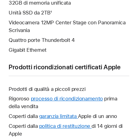
32GB di memoria unificata
Unità SSD da 2TB¹
Videocamera 12MP Center Stage con Panoramica
Scrivania
Quattro porte Thunderbolt 4
Gigabit Ethernet
Prodotti ricondizionati certificati Apple
Prodotti di qualità a piccoli prezzi
Rigoroso
processo di ricondizionamento
prima
della vendita
Coperti dalla
garanzia limitata
Verrà
Apple di un anno
aperta
Coperti dalla
politica di restituzione
Verrà
di 14 giorni di
un’altra
Apple
aperta