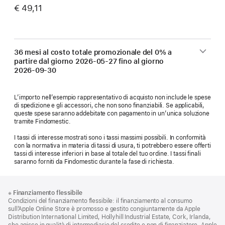
€ 49,11
36 mesi al costo totale promozionale del 0% a
partire dal giorno
2026-05-27
fino al giorno
2026-09-30
L’importo nell’esempio rappresentativo di acquisto non include le spese
di spedizione e gli accessori, che non sono finanziabili. Se applicabili,
queste spese saranno addebitate con pagamento in un’unica soluzione
tramite Findomestic.
I tassi di interesse mostrati sono i tassi massimi possibili. In conformità
con la normativa in materia di tassi di usura, ti potrebbero essere offerti
tassi di interesse inferiori in base al totale del tuo ordine. I tassi finali
saranno forniti da Findomestic durante la fase di richiesta.
Piè
Note
※
Finanziamento flessibile
a
di
Condizioni del finanziamento flessibile: il finanziamento al consumo
piè
pagina
sull’Apple Online Store è promosso e gestito congiuntamente da Apple
di
Distribution International Limited, Hollyhill Industrial Estate, Cork, Irlanda,
pagina