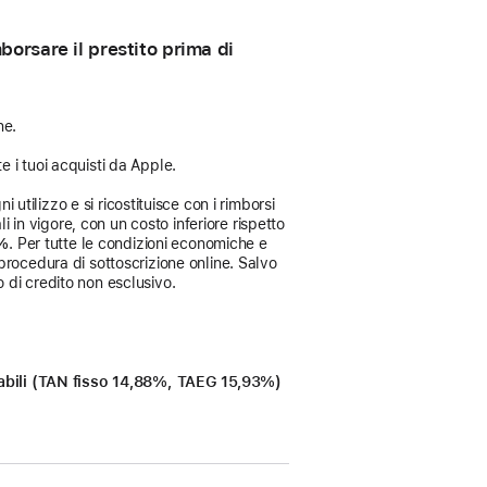
orsare il prestito prima di
ne.
e i tuoi acquisti da Apple.
 utilizzo e si ricostituisce con i rimborsi
i in vigore, con un costo inferiore rispetto
3%
. Per tutte le condizioni economiche e
procedura di sottoscrizione online. Salvo
 di credito non esclusivo.
icabili (TAN fisso 14,88%, TAEG 15,93%)