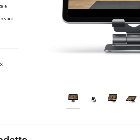
te e
a
do vuoi
3.
rodotto