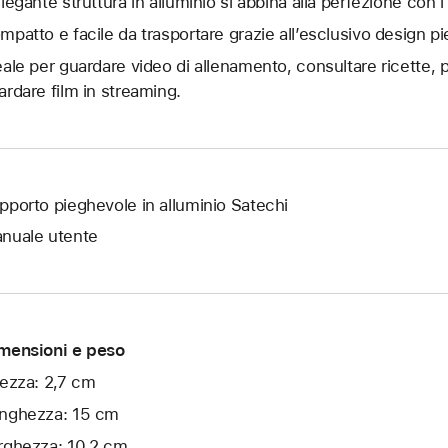
elegante struttura in alluminio si abbina alla perfezione con i 
mpatto e facile da trasportare grazie all’esclusivo design p
eale per guardare video di allenamento, consultare ricette, p
ardare film in streaming.
pporto pieghevole in alluminio Satechi
nuale utente
mensioni e peso
tezza: 2,7 cm
nghezza: 15 cm
rghezza: 10,2 cm