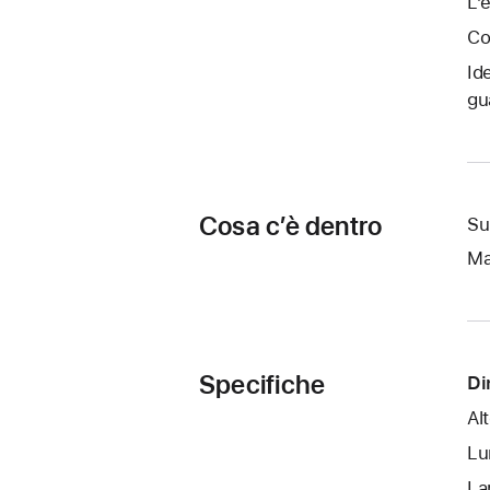
L’
Co
Id
gu
Cosa c’è dentro
Su
Ma
Specifiche
Di
Al
Lu
La