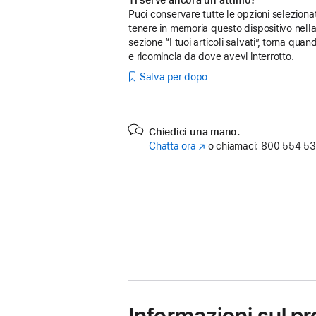
Ti serve ancora un attimo?
Puoi conservare tutte le opzioni seleziona
tenere in memoria questo dispositivo nell
sezione “I tuoi articoli salvati”, torna quan
e ricomincia da dove avevi interrotto.
Salva per dopo
Chiedici una mano.
Chatta ora
(Si
o chiamaci:
800 554 53
apre
in
una
nuova
finestra)
Informazioni sul p