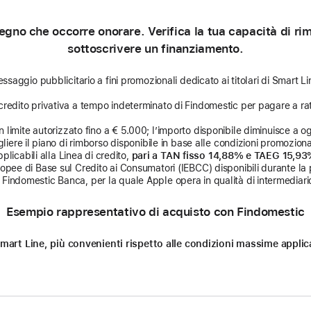
gno che occorre onorare. Verifica la tua capacità di rimb
sottoscrivere un finanziamento.
ssaggio pubblicitario a fini promozionali dedicato ai titolari di Smart Li
credito privativa a tempo indeterminato di Findomestic per pagare a rat
limite autorizzato fino a € 5.000; l’importo disponibile diminuisce a ogni
liere il piano di rimborso disponibile in base alle condizioni promozional
licabili alla Linea di credito,
pari a TAN fisso 14,88% e TAEG 15,9
uropee di Base sul Credito ai Consumatori (IEBCC) disponibili durante la 
Findomestic Banca, per la quale Apple opera in qualità di intermediario
Esempio rappresentativo di acquisto con Findomestic
n Smart Line, più convenienti rispetto alle condizioni massime appl