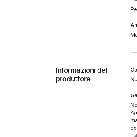
Pe
Al
Ma
Informazioni del
Co
produttore
Nu
Ga
No
Ap
ma
co
da