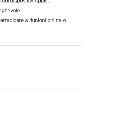
tuoi dispositivi Apple.
ieghevole.
artecipare a riunioni online o