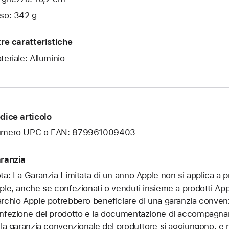
so: 342 g
tre caratteristiche
teriale: Alluminio
dice articolo
mero UPC o EAN: 879961009403
ranzia
ta: La Garanzia Limitata di un anno Apple non si applica a 
ple, anche se confezionati o venduti insieme a prodotti App
rchio Apple potrebbero beneficiare di una garanzia convenz
nfezione del prodotto e la documentazione di accompagnament
lla garanzia convenzionale del produttore si aggiungono, e non