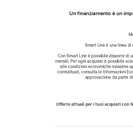
Un finanziamento è un impe
Me
Smart Line è una linea di 
Con Smart Line è possibile disporre di un 
mensili. Per ogni acquisto è possibile sceg
alle condizioni economiche massime app
contrattuali, consulta le Informazioni E
approvazione da parte di 
Offerte attuali per i tuoi acquisti co