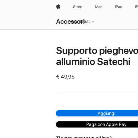
Apple
Store
Mac
iPad
i
Navigazione
Accessori
locale,
Guarda tutti
apri
menu
Supporto pieghevol
alluminio Satechi
€ 49,95
Aggiungi
Paga con Apple Pay