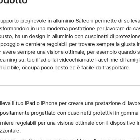
 supporto pieghevole in alluminio Satechi permette di solleva
asformandolo in una moderna postazione per lavorare da cas
busto, ha un design in alluminio con cuscinetti di protezion
appoggio e cerniere regolabili per trovare sempre la giusta in
r avere sempre una visione ottimale, per esempio quando s
reaming sul tuo iPad o fai videochiamate FaceTime di famigl
chiudibile, occupa poco posto ed è facile da trasportare.
lleva il tuo iPad o iPhone per creare una postazione di lavor
positamente progettato con cuscinetti protettivi in gomma in
rniere regolabili per una visione ottimale con il dispositivo i
izzontale.