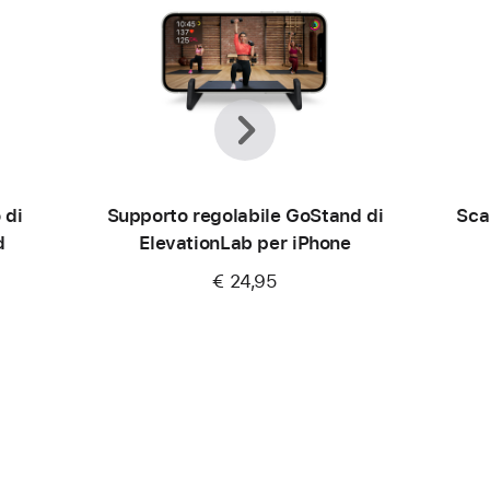
Precedente
Avanti
 di
Supporto regolabile GoStand di
Sca
d
ElevationLab per iPhone
€ 24,95