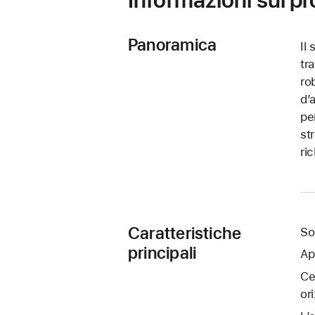
Panoramica
Il
tr
ro
d’
pe
st
ri
Caratteristiche
So
principali
Ap
Ce
or