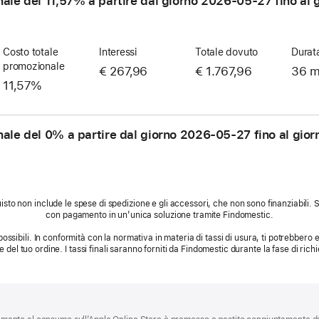
nale del 11,57% a partire dal giorno
2026-05-27
fino al 
Costo totale
Interessi
Totale dovuto
Durat
promozionale
€ 267,96
€ 1.767,96
36 m
11,57%
nale del 0% a partire dal giorno
2026-05-27
fino al gio
sto non include le spese di spedizione e gli accessori, che non sono finanziabili.
con pagamento in un’unica soluzione tramite Findomestic.
possibili. In conformità con la normativa in materia di tassi di usura, ti potrebbero es
le del tuo ordine. I tassi finali saranno forniti da Findomestic durante la fase di richi