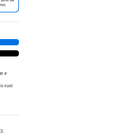
mm.
te e
a
do vuoi
3.