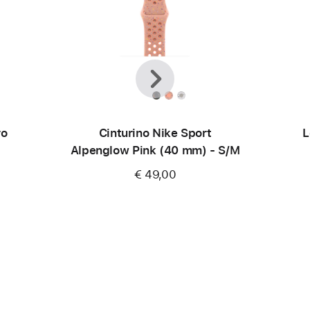
Precedente
Avanti
ro
Cinturino Nike Sport
L
Alpenglow Pink (40 mm) - S/M
€ 49,00