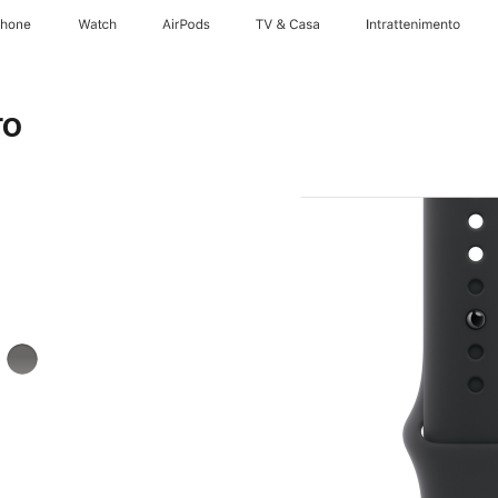
Phone
Watch
AirPods
TV & Casa
Intrattenimento
ro
Grigio
pietra