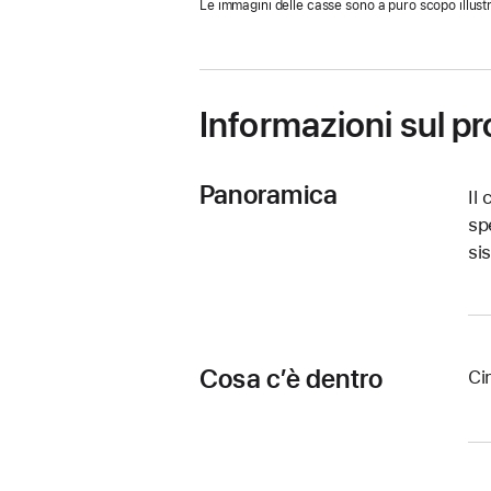
Le immagini delle casse sono a puro scopo illustr
in
una
nuova
finestra)
Informazioni sul p
Panoramica
Il
sp
si
Cosa c’è dentro
Ci