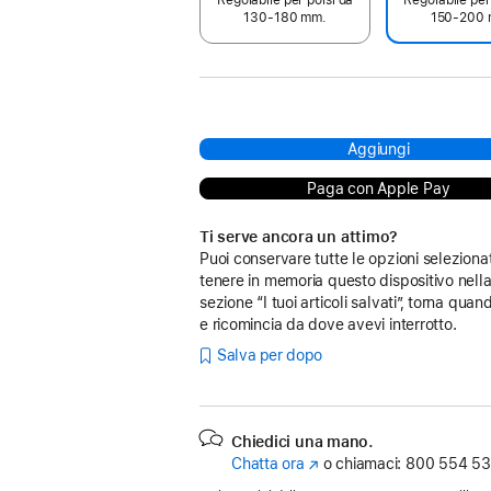
130-180 mm.
150-200 
Aggiungi
Paga con Apple Pay
Ti serve ancora un attimo?
Puoi conservare tutte le opzioni seleziona
tenere in memoria questo dispositivo nell
sezione “I tuoi articoli salvati”, torna quan
e ricomincia da dove avevi interrotto.
Salva per dopo
Chiedici una mano.
Chatta ora
(Si
o chiamaci:
800 554 53
apre