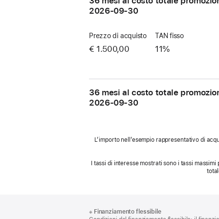
36 mesi al costo totale promozio
2026-09-30
Prezzo di acquisto
TAN fisso
€ 1.500,00
11%
36 mesi al costo totale promozio
2026-09-30
L’importo nell’esempio rappresentativo di acqui
I tassi di interesse mostrati sono i tassi massimi 
tota
Piè
Note
※
Finanziamento flessibile
a
di