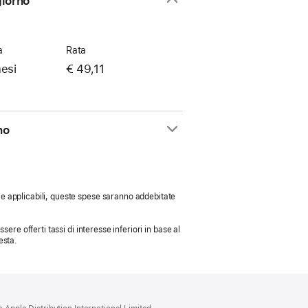
giorno
a
Rata
esi
€ 49,11
rno
 Se applicabili, queste spese saranno addebitate
sere offerti tassi di interesse inferiori in base al
esta.