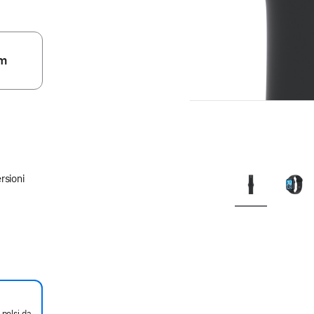
m
rsioni
 polsi da