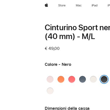
Apple
Store
Mac
iPad
i
Cinturino Sport ne
(40 mm) - M/L
€ 49,00
Colore - Nero
Rosa
Mandarino
Rosa
Blu
Galassia
chiaro
guava
salmastro
Nero
Rosa
fard
Dimensioni della cassa