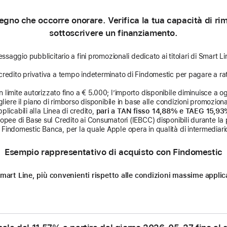
gno che occorre onorare. Verifica la tua capacità di rimb
sottoscrivere un finanziamento.
ssaggio pubblicitario a fini promozionali dedicato ai titolari di Smart Li
credito privativa a tempo indeterminato di Findomestic per pagare a rat
limite autorizzato fino a € 5.000; l’importo disponibile diminuisce a ogni
liere il piano di rimborso disponibile in base alle condizioni promozional
licabili alla Linea di credito,
pari a TAN fisso 14,88% e TAEG 15,9
uropee di Base sul Credito ai Consumatori (IEBCC) disponibili durante la 
Findomestic Banca, per la quale Apple opera in qualità di intermediario
Esempio rappresentativo di acquisto con Findomestic
n Smart Line, più convenienti rispetto alle condizioni massime appl