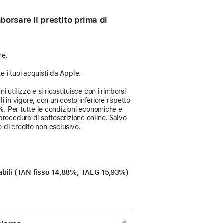
orsare il prestito prima di
ne.
e i tuoi acquisti da Apple.
 utilizzo e si ricostituisce con i rimborsi
i in vigore, con un costo inferiore rispetto
3%
. Per tutte le condizioni economiche e
procedura di sottoscrizione online. Salvo
 di credito non esclusivo.
icabili (TAN fisso 14,88%, TAEG 15,93%)