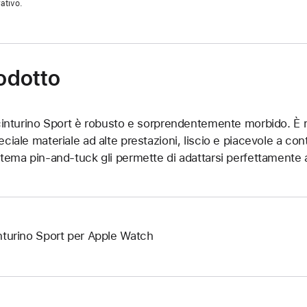
ativo.
rodotto
 cinturino Sport è robusto e sorprendentemente morbido. È r
eciale materiale ad alte prestazioni, liscio e piacevole a cont
stema pin-and-tuck gli permette di adattarsi perfettamente a
nturino Sport per Apple Watch