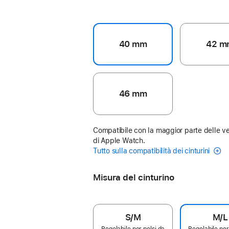
40 mm
42 m
46 mm
Compatibile con la maggior parte delle ve
di Apple Watch.
Tutto sulla compatibilità dei cinturini
Misura del cinturino
S/M
M/L
Regolabile per polsi da
Regolabile per