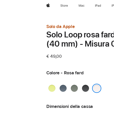
Apple
Store
Mac
iPad
i
Solo da Apple
Solo Loop rosa far
(40 mm) - Misura 
€ 49,00
Colore - Rosa fard
Giallo
Blu
Grigioverde
Nero
neon
salmastro
Rosa fard
Dimensioni della cassa