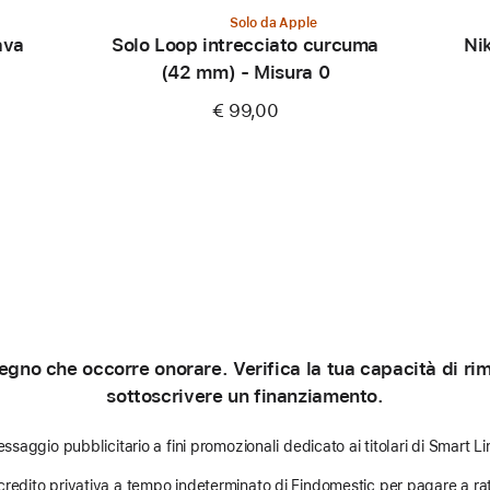
Solo da Apple
ava
Solo Loop intrecciato curcuma
Ni
(42 mm) - Misura 0
€ 99,00
gno che occorre onorare. Verifica la tua capacità di rimb
sottoscrivere un finanziamento.
ssaggio pubblicitario a fini promozionali dedicato ai titolari di Smart Li
credito privativa a tempo indeterminato di Findomestic per pagare a rat