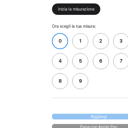
Inizia la misurazione
Ora scegli la tua misura:
0
1
2
3
4
5
6
7
8
9
Aggiungi
Paga con Apple Pay