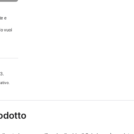
te e
a
do vuoi
3.
ativo.
rodotto