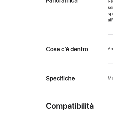
Panoramica
Re
se
sp
al
Cosa c’è dentro
Ap
Specifiche
Ma
Compatibilità