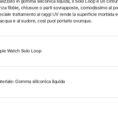
alizzato in gomma siliconica liquida, il Solo Loop è un cintu
nza fibbie, chiusure o parti sovrapposte, comodissimo al pols
eciale trattamento ai raggi UV rende la superficie morbida e p
l’acqua e al sudore, così puoi portarlo ovunque.
ple Watch Solo Loop
teriale: Gomma siliconica liquida