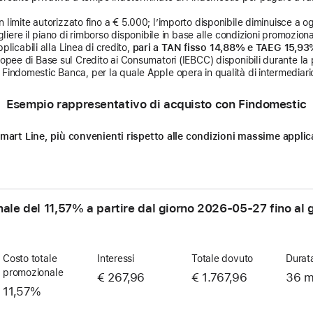
limite autorizzato fino a € 5.000; l’importo disponibile diminuisce a ogni
liere il piano di rimborso disponibile in base alle condizioni promozional
licabili alla Linea di credito,
pari a TAN fisso 14,88% e TAEG 15,9
uropee di Base sul Credito ai Consumatori (IEBCC) disponibili durante la 
Findomestic Banca, per la quale Apple opera in qualità di intermediario
Esempio rappresentativo di acquisto con Findomestic
n Smart Line, più convenienti rispetto alle condizioni massime appl
nale del 11,57% a partire dal giorno
2026-05-27
fino al 
Costo totale
Interessi
Totale dovuto
Durat
promozionale
€ 267,96
€ 1.767,96
36 m
11,57%