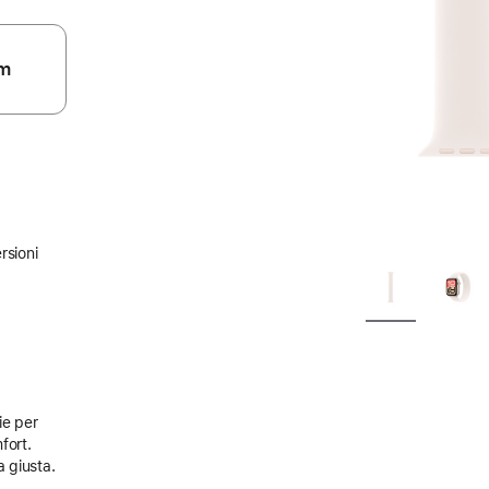
m
rsioni
ie per
fort.
a giusta.