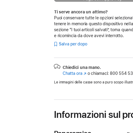
Ti serve ancora un attimo?
Puoi conservare tutte le opzioni seleziona
tenere in memoria questo dispositivo nell
sezione “I tuoi articoli salvati”, torna quan
e ricomincia da dove avevi interrotto.
Salva per dopo
Chiedici una mano.
Chatta ora
(Si
o chiamaci:
800 554 53
apre
Le immagini delle casse sono a puro scopo illustr
in
una
nuova
finestra)
Informazioni sul p