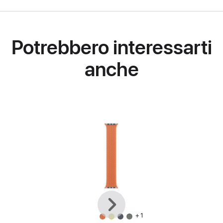
Potrebbero interessarti
anche
Precedente
Avanti
+ 1