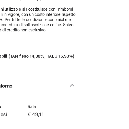
 utilizzo e si ricostituisce con i rimborsi
i in vigore, con un costo inferiore rispetto
3%
. Per tutte le condizioni economiche e
procedura di sottoscrizione online. Salvo
 di credito non esclusivo.
icabili (TAN fisso 14,88%, TAEG 15,93%)
giorno
a
Rata
esi
€ 49,11