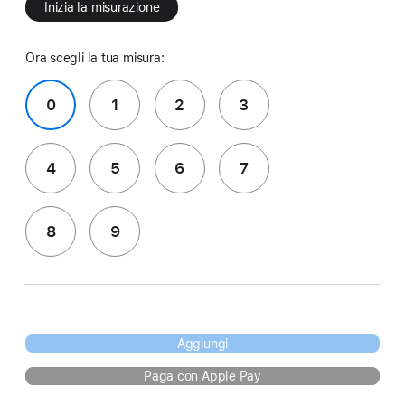
Inizia la misurazione
Ora scegli la tua misura:
0
1
2
3
4
5
6
7
8
9
Aggiungi
Paga con Apple Pay