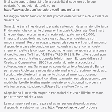
finalizzato oppure Smart Line (o la possibilità di scegliere tra le due
opzioni). Per maggiori dettagli, vai su
https://www.apple.com/it/shop/browse/financing/terms.
Messaggio pubblicitario con finalità promozionali destinato a chi è titolare di
Smart Line:
Smart Line è una linea di credito privativa a tempo indeterminato, offerta da
Findomestic, che consente di pagare gli acquisti Apple a rate. Con Smart
Line puoi disporre di un limite di credito autorizzato fino a € 5.000;
l’importo disponibile diminuisce a ogni utilizzo e si ricostituisce con i
rimborsi mensili. Per ogni acquisto è possibile scegliere il piano di rimborso
disponibile in base alle condizioni promozionali in vigore, con un costo
inferiore rispetto alle condizioni economiche massime applicabili alla Linea
di credito, pari a TAN fisso 14,88% e TAEG 15,93%. Per tutte le condizioni
economiche e contrattuali, consulta le Informazioni Europee di Base sul
Credito ai Consumatori (IEBCC) disponibili durante la procedura di
sottoscrizione online. Salvo approvazione da parte di Findomestic Banca,
per la quale Apple opera in qualità di intermediario di credito non esclusivo.
I prodotti e le offerte di finanziamento disponibili in negozio possono
variare. Le offerte disponibili con il finanziamento flessibile possono subire
modifiche. Le offerte attualmente mostrate sono disponibili solo per chi
effettua un acquisto idoneo sull’Apple Store settore Consumer.
Si applicano il limite minimo per le transazioni di € 220 e il limite massimo
per le transazioni di € 4.000.
Le informazioni sulla sicurezza e gli avvisi per questo prodotto sono
disponibili nel relativo manuale:
https://support.apple.com/it-it/docs
(si
apre