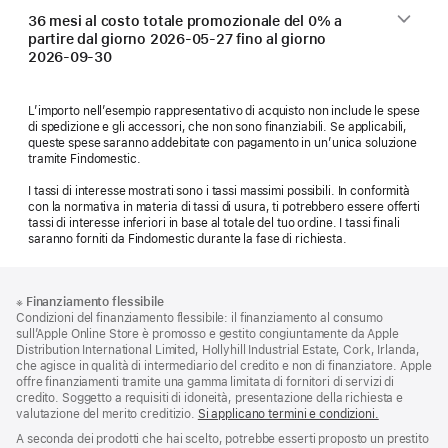
36 mesi al costo totale promozionale del 0% a
partire dal giorno
2026-05-27
fino al giorno
2026-09-30
L’importo nell’esempio rappresentativo di acquisto non include le spese
di spedizione e gli accessori, che non sono finanziabili. Se applicabili,
queste spese saranno addebitate con pagamento in un’unica soluzione
tramite Findomestic.
I tassi di interesse mostrati sono i tassi massimi possibili. In conformità
con la normativa in materia di tassi di usura, ti potrebbero essere offerti
tassi di interesse inferiori in base al totale del tuo ordine. I tassi finali
saranno forniti da Findomestic durante la fase di richiesta.
Piè
Note
※
Finanziamento flessibile
a
di
Condizioni del finanziamento flessibile: il finanziamento al consumo
piè
pagina
sull’Apple Online Store è promosso e gestito congiuntamente da Apple
di
Distribution International Limited, Hollyhill Industrial Estate, Cork, Irlanda,
pagina
che agisce in qualità di intermediario del credito e non di finanziatore. Apple
offre finanziamenti tramite una gamma limitata di fornitori di servizi di
credito. Soggetto a requisiti di idoneità, presentazione della richiesta e
valutazione del merito creditizio.
Si applicano termini e condizioni.
A seconda dei prodotti che hai scelto, potrebbe esserti proposto un prestito