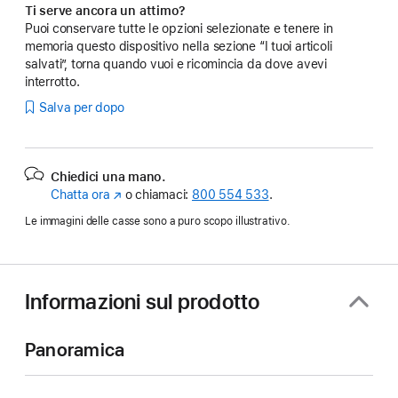
Ti serve ancora un attimo?
Puoi conservare tutte le opzioni selezionate e tenere in
memoria questo dispositivo nella sezione “I tuoi articoli
salvati”, torna quando vuoi e ricomincia da dove avevi
interrotto.
Salva per dopo
Chiedici una mano.
Chatta ora
(Si
o chiamaci:
800 554 533
.
apre
Le immagini delle casse sono a puro scopo illustrativo.
in
una
nuova
finestra)
Informazioni sul prodotto
Panoramica