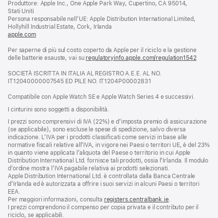
Produttore: Apple Inc., One Apple Park Way, Cupertino, CA 95014,
una
Stati Uniti
nuova
Persona responsabile nell’UE: Apple Distribution International Limited,
finestra)
Hollyhill Industrial Estate, Cork, Irlanda
apple.com
(si
apre
Per saperne di più sul costo coperto da Apple per il riciclo e la gestione
una
delle batterie esauste, vai su
nuova
regulatoryinfo.apple.com/regulation1542
(si
finestra)
apre
SOCIETÀ ISCRITTA IN ITALIA AL REGISTRO A.E.E. AL NO.
una
IT12040000007545 ED PILE NO. IT1204P00002831
nuova
finestra
Compatibile con Apple Watch SE e Apple Watch Series 4 e successivi.
I cinturini sono soggetti a disponibilità.
I prezzi sono comprensivi di IVA (22%) e d’imposta premio di assicurazione
(se applicabile), sono escluse le spese di spedizione, salvo diversa
indicazione. L’IVA per i prodotti classificati come servizi in base alle
normative fiscali relative all’IVA, in vigore nei Paesi o territori UE, è del 23%
in quanto viene applicata l’aliquota del Paese o territorio in cui Apple
Distribution International Ltd. fornisce tali prodotti, ossia l’Irlanda. Il modulo
d’ordine mostra l’IVA pagabile relativa ai prodotti selezionati.
Apple Distribution International Ltd. è controllata dalla Banca Centrale
d’Irlanda ed è autorizzata a offrire i suoi servizi in alcuni Paesi o territori
EEA.
Per maggiori informazioni, consulta
registers.centralbank.ie
.
I prezzi comprendono il compenso per copia privata e il contributo per il
riciclo, se applicabili.