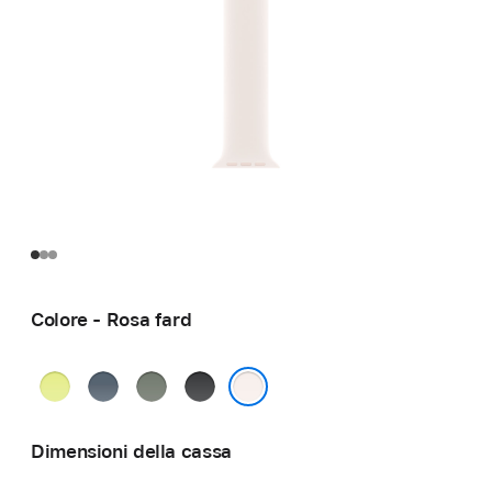
Colore - Rosa fard
Giallo
Blu
Grigioverde
Nero
neon
salmastro
Rosa fard
Dimensioni della cassa