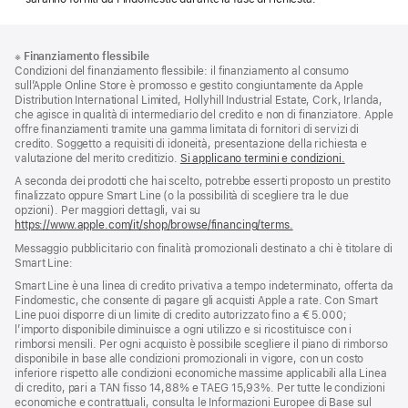
Piè
Note
※
Finanziamento flessibile
a
di
Condizioni del finanziamento flessibile: il finanziamento al consumo
piè
pagina
sull’Apple Online Store è promosso e gestito congiuntamente da Apple
di
Distribution International Limited, Hollyhill Industrial Estate, Cork, Irlanda,
pagina
che agisce in qualità di intermediario del credito e non di finanziatore. Apple
offre finanziamenti tramite una gamma limitata di fornitori di servizi di
credito. Soggetto a requisiti di idoneità, presentazione della richiesta e
valutazione del merito creditizio.
Si applicano termini e condizioni.
A seconda dei prodotti che hai scelto, potrebbe esserti proposto un prestito
finalizzato oppure Smart Line (o la possibilità di scegliere tra le due
opzioni). Per maggiori dettagli, vai su
https://www.apple.com/it/shop/browse/financing/terms.
Messaggio pubblicitario con finalità promozionali destinato a chi è titolare di
Smart Line:
Smart Line è una linea di credito privativa a tempo indeterminato, offerta da
Findomestic, che consente di pagare gli acquisti Apple a rate. Con Smart
Line puoi disporre di un limite di credito autorizzato fino a € 5.000;
l’importo disponibile diminuisce a ogni utilizzo e si ricostituisce con i
rimborsi mensili. Per ogni acquisto è possibile scegliere il piano di rimborso
disponibile in base alle condizioni promozionali in vigore, con un costo
inferiore rispetto alle condizioni economiche massime applicabili alla Linea
di credito, pari a TAN fisso 14,88% e TAEG 15,93%. Per tutte le condizioni
economiche e contrattuali, consulta le Informazioni Europee di Base sul