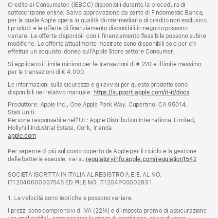
Credito ai Consumatori (IEBCC) disponibili durante la procedura di
sottoscrizione online. Salvo approvazione da parte di Findomestic Banca,
per la quale Apple opera in qualità di intermediario di credito non esclusivo.
I prodotti e le offerte di finanziamento disponibili in negozio possono
variare. Le offerte disponibili con il finanziamento flessibile possono subire
modifiche. Le offerte attualmente mostrate sono disponibili solo per chi
effettua un acquisto idoneo sull’Apple Store settore Consumer.
Si applicano il limite minimo per le transazioni di € 220 e il limite massimo
per le transazioni di € 4.000.
Le informazioni sulla sicurezza e gli avvisi per questo prodotto sono
disponibili nel relativo manuale:
https://support.apple.com/it-it/docs
(si
apre
Produttore: Apple Inc., One Apple Park Way, Cupertino, CA 95014,
una
Stati Uniti
nuova
Persona responsabile nell’UE: Apple Distribution International Limited,
finestra)
Hollyhill Industrial Estate, Cork, Irlanda
apple.com
(si
apre
Per saperne di più sul costo coperto da Apple per il riciclo e la gestione
una
delle batterie esauste, vai su
nuova
regulatoryinfo.apple.com/regulation1542
(si
finestra)
apre
SOCIETÀ ISCRITTA IN ITALIA AL REGISTRO A.E.E. AL NO.
una
IT12040000007545 ED PILE NO. IT1204P00002831
nuova
finestra
1. Le velocità sono teoriche e possono variare.
I prezzi sono comprensivi di IVA (22%) e d’imposta premio di assicurazione