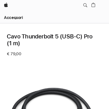
Apple
Navigazione
Accessori
locale,
apri
menu
Cavo Thunderbolt 5 (USB‑C) Pro
(1 m)
€ 79,00