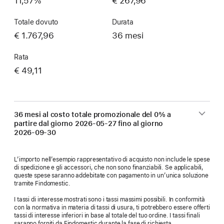
11,57%
€ 267,96
Totale dovuto
Durata
€ 1.767,96
36 mesi
Rata
€ 49,11
36 mesi al costo totale promozionale del 0% a
partire dal giorno
2026-05-27
fino al giorno
2026-09-30
L’importo nell’esempio rappresentativo di acquisto non include le spese
di spedizione e gli accessori, che non sono finanziabili. Se applicabili,
queste spese saranno addebitate con pagamento in un’unica soluzione
tramite Findomestic.
I tassi di interesse mostrati sono i tassi massimi possibili. In conformità
con la normativa in materia di tassi di usura, ti potrebbero essere offerti
tassi di interesse inferiori in base al totale del tuo ordine. I tassi finali
saranno forniti da Findomestic durante la fase di richiesta.