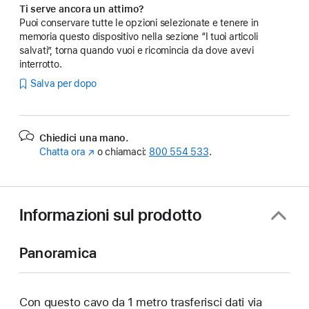
Ti serve ancora un attimo?
Puoi conservare tutte le opzioni selezionate e tenere in
memoria questo dispositivo nella sezione “I tuoi articoli
salvati”, torna quando vuoi e ricomincia da dove avevi
interrotto.
Salva per dopo
Chiedici una mano.
Chatta ora
(Si
o chiamaci:
800 554 533
.
apre
in
una
nuova
Informazioni sul prodotto
finestra)
Panoramica
Con questo cavo da 1 metro trasferisci dati via