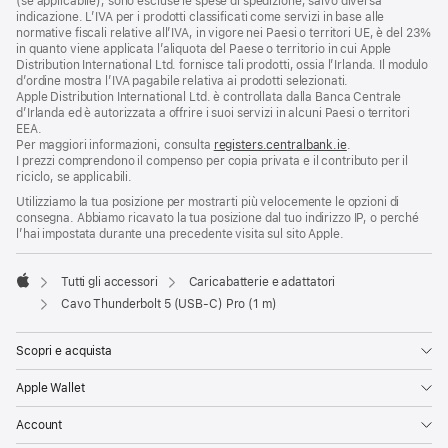
(se applicabile), sono escluse le spese di spedizione, salvo diversa
indicazione. L’IVA per i prodotti classificati come servizi in base alle
normative fiscali relative all’IVA, in vigore nei Paesi o territori UE, è del 23%
in quanto viene applicata l’aliquota del Paese o territorio in cui Apple
Distribution International Ltd. fornisce tali prodotti, ossia l’Irlanda. Il modulo
d’ordine mostra l’IVA pagabile relativa ai prodotti selezionati.
Apple Distribution International Ltd. è controllata dalla Banca Centrale
d’Irlanda ed è autorizzata a offrire i suoi servizi in alcuni Paesi o territori
EEA.
Per maggiori informazioni, consulta
registers.centralbank.ie
.
I prezzi comprendono il compenso per copia privata e il contributo per il
riciclo, se applicabili.
Utilizziamo la tua posizione per mostrarti più velocemente le opzioni di
consegna. Abbiamo ricavato la tua posizione dal tuo indirizzo IP, o perché
l’hai impostata durante una precedente visita sul sito Apple.
Tutti gli accessori
Caricabatterie e adattatori
Apple
Cavo Thunderbolt 5 (USB‑C) Pro (1 m)
Scopri e acquista
Apple Wallet
Account