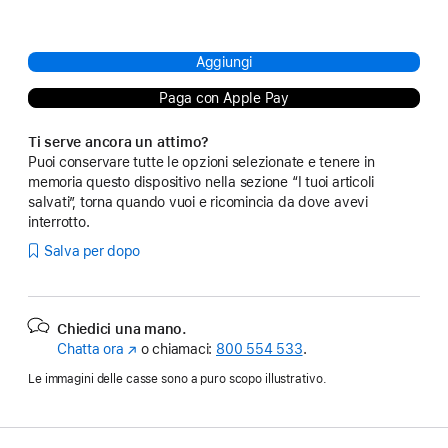
Aggiungi
Paga con Apple Pay
Ti serve ancora un attimo?
Puoi conservare tutte le opzioni selezionate e tenere in
memoria questo dispositivo nella sezione “I tuoi articoli
salvati”, torna quando vuoi e ricomincia da dove avevi
interrotto.
Salva per dopo
Chiedici una mano.
Chatta ora
(Si
o chiamaci:
800 554 533
.
apre
Le immagini delle casse sono a puro scopo illustrativo.
in
una
nuova