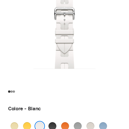
Colore - Blanc
Grège
Jaune
Noir
Orange
Gris
Béton
Bleu