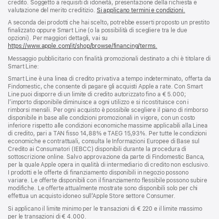
credito. Soggetto a requisiti di idoneità, presentazione della richiesta e
valutazione del merito creditizio.
Si applicano termini e condizioni.
A seconda dei prodotti che hai scelto, potrebbe esserti proposto un prestito
finalizzato oppure Smart Line (o la possibilità di scegliere tra le due
opzioni). Per maggiori dettagli, vai su
https://www.apple.com/it/shop/browse/financing/terms.
Messaggio pubblicitario con finalità promozionali destinato a chi è titolare di
Smart Line:
Smart Line è una linea di credito privativa a tempo indeterminato, offerta da
Findomestic, che consente di pagare gli acquisti Apple a rate. Con Smart
Line puoi disporre di un limite di credito autorizzato fino a € 5.000;
l’importo disponibile diminuisce a ogni utilizzo e si ricostituisce con i
rimborsi mensili. Per ogni acquisto è possibile scegliere il piano di rimborso
disponibile in base alle condizioni promozionali in vigore, con un costo
inferiore rispetto alle condizioni economiche massime applicabili alla Linea
di credito, pari a TAN fisso 14,88% e TAEG 15,93%. Per tutte le condizioni
economiche e contrattuali, consulta le Informazioni Europee di Base sul
Credito ai Consumatori (IEBCC) disponibili durante la procedura di
sottoscrizione online. Salvo approvazione da parte di Findomestic Banca,
per la quale Apple opera in qualità di intermediario di credito non esclusivo.
I prodotti e le offerte di finanziamento disponibili in negozio possono
variare. Le offerte disponibili con il finanziamento flessibile possono subire
modifiche. Le offerte attualmente mostrate sono disponibili solo per chi
effettua un acquisto idoneo sull’Apple Store settore Consumer.
Si applicano il limite minimo per le transazioni di € 220 e il limite massimo
per le transazioni di € 4.000.