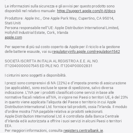
Le informazioni sulla sicurezza e gli avvisi per questo prodotto sono
disponibili nel relativo manuale:
https://support.apple.com/it-it/docs
(si
apre
Produttore: Apple Inc., One Apple Park Way, Cupertino, CA 95014,
una
Stati Uniti
nuova
Persona responsabile nell’UE: Apple Distribution International Limited,
finestra)
Hollyhill Industrial Estate, Cork, Irlanda
apple.com
(si
apre
Per saperne di più sul costo coperto da Apple per il riciclo e la gestione
una
delle batterie esauste, vai su
nuova
regulatoryinfo.apple.com/regulation1542
(si
finestra)
apre
SOCIETÀ ISCRITTA IN ITALIA AL REGISTRO A.E.E. AL NO.
una
IT12040000007545 ED PILE NO. IT1204P00002831
nuova
finestra
I cinturini sono soggetti a disponibilità.
I prezzi sono comprensivi di IVA (22%) e d’imposta premio di assicurazione
(se applicabile), sono escluse le spese di spedizione, salvo diversa
indicazione. L’IVA per i prodotti classificati come servizi in base alle
normative fiscali relative all’IVA, in vigore nei Paesi o territori UE, è del 23%
in quanto viene applicata l’aliquota del Paese o territorio in cui Apple
Distribution International Ltd. fornisce tali prodotti, ossia l’Irlanda. Il modulo
d’ordine mostra l’IVA pagabile relativa ai prodotti selezionati.
Apple Distribution International Ltd. è controllata dalla Banca Centrale
d’Irlanda ed è autorizzata a offrire i suoi servizi in alcuni Paesi o territori
EEA.
Per maggiori informazioni, consulta
registers.centralbank.ie
.