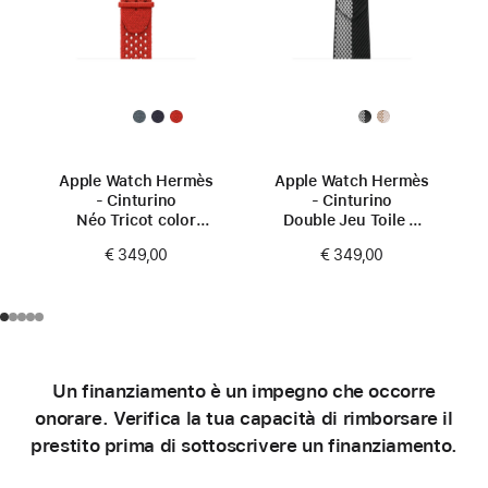
Apple Watch Hermès
Apple Watch Hermès
- Cinturino
- Cinturino
Néo Tricot color
Double Jeu Toile H
Capucine (42 mm)
color Noir/Écru
€ 349,00
€ 349,00
(42 mm)
Un finanziamento è un impegno che occorre
onorare. Verifica la tua capacità di rimborsare il
prestito prima di sottoscrivere un finanziamento.