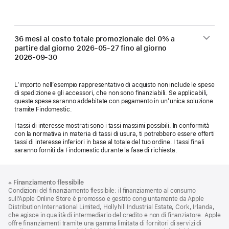
36 mesi al costo totale promozionale del 0% a
partire dal giorno
2026-05-27
fino al giorno
2026-09-30
L’importo nell’esempio rappresentativo di acquisto non include le spese
di spedizione e gli accessori, che non sono finanziabili. Se applicabili,
queste spese saranno addebitate con pagamento in un’unica soluzione
tramite Findomestic.
I tassi di interesse mostrati sono i tassi massimi possibili. In conformità
con la normativa in materia di tassi di usura, ti potrebbero essere offerti
tassi di interesse inferiori in base al totale del tuo ordine. I tassi finali
saranno forniti da Findomestic durante la fase di richiesta.
Piè
Note
※
Finanziamento flessibile
a
di
Condizioni del finanziamento flessibile: il finanziamento al consumo
piè
pagina
sull’Apple Online Store è promosso e gestito congiuntamente da Apple
di
Distribution International Limited, Hollyhill Industrial Estate, Cork, Irlanda,
pagina
che agisce in qualità di intermediario del credito e non di finanziatore. Apple
offre finanziamenti tramite una gamma limitata di fornitori di servizi di