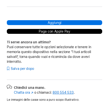
Aggiungi
Paga con Apple Pay
Ti serve ancora un attimo?
Puoi conservare tutte le opzioni selezionate e tenere in
memoria questo dispositivo nella sezione “I tuoi articoli
salvati”, torna quando vuoi e ricomincia da dove avevi
interrotto.
Salva per dopo
Chiedici una mano.
Chatta ora
(Si
o chiamaci:
800 554 533
.
apre
Le immagini delle casse sono a puro scopo illustrativo.
in
una