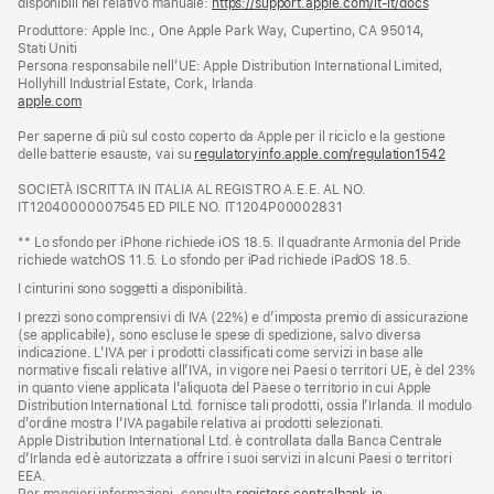
disponibili nel relativo manuale:
https://support.apple.com/it-it/docs
(si
apre
Produttore: Apple Inc., One Apple Park Way, Cupertino, CA 95014,
una
Stati Uniti
nuova
Persona responsabile nell’UE: Apple Distribution International Limited,
finestra)
Hollyhill Industrial Estate, Cork, Irlanda
apple.com
(si
apre
Per saperne di più sul costo coperto da Apple per il riciclo e la gestione
una
delle batterie esauste, vai su
nuova
regulatoryinfo.apple.com/regulation1542
(si
finestra)
apre
SOCIETÀ ISCRITTA IN ITALIA AL REGISTRO A.E.E. AL NO.
una
IT12040000007545 ED PILE NO. IT1204P00002831
nuova
finestra
** Lo sfondo per iPhone richiede iOS 18.5. Il quadrante Armonia del Pride
richiede watchOS 11.5. Lo sfondo per iPad richiede iPadOS 18.5.
I cinturini sono soggetti a disponibilità.
I prezzi sono comprensivi di IVA (22%) e d’imposta premio di assicurazione
(se applicabile), sono escluse le spese di spedizione, salvo diversa
indicazione. L’IVA per i prodotti classificati come servizi in base alle
normative fiscali relative all’IVA, in vigore nei Paesi o territori UE, è del 23%
in quanto viene applicata l’aliquota del Paese o territorio in cui Apple
Distribution International Ltd. fornisce tali prodotti, ossia l’Irlanda. Il modulo
d’ordine mostra l’IVA pagabile relativa ai prodotti selezionati.
Apple Distribution International Ltd. è controllata dalla Banca Centrale
d’Irlanda ed è autorizzata a offrire i suoi servizi in alcuni Paesi o territori
EEA.
Per maggiori informazioni, consulta
registers.centralbank.ie
.