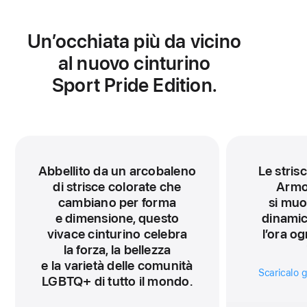
nuova
finestra)
Un’occhiata più da vicino
al nuovo cinturino
Sport Pride Edition.
Abbellito da un arcobaleno
Le stris
di strisce colorate che
Armon
cambiano per forma
si mu
e dimensione, questo
dinamic
vivace cinturino celebra
l’ora og
la forza, la bellezza
e la varietà delle comunità
Scaricalo g
LGBTQ+ di tutto il mondo.