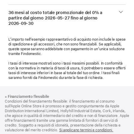
36 mesi al costo totale promozionale del 0% a
partire dal giorno
2026-05-27
fino al giorno
2026-09-30
L’importo nell’esempio rappresentativo di acquisto non include le spese
di spedizione e gli accessori, che non sono finanziabili. Se applicabili,
queste spese saranno addebitate con pagamento in un’unica soluzione
tramite Findomestic.
I tassi di interesse mostrati sono i tassi massimi possibili. In conformità
con la normativa in materia di tassi di usura, ti potrebbero essere offerti
tassi di interesse inferiori in base al totale del tuo ordine. I tassi finali
saranno forniti da Findomestic durante la fase di richiesta.
Piè
Note
※
Finanziamento flessibile
a
di
Condizioni del finanziamento flessibile: il finanziamento al consumo
piè
pagina
sull’Apple Online Store è promosso e gestito congiuntamente da Apple
di
Distribution International Limited, Hollyhill Industrial Estate, Cork, Irlanda,
pagina
che agisce in qualità di intermediario del credito e non di finanziatore. Apple
offre finanziamenti tramite una gamma limitata di fornitori di servizi di
credito. Soggetto a requisiti di idoneità, presentazione della richiesta e
valutazione del merito creditizio.
Si applicano termini e condizioni.