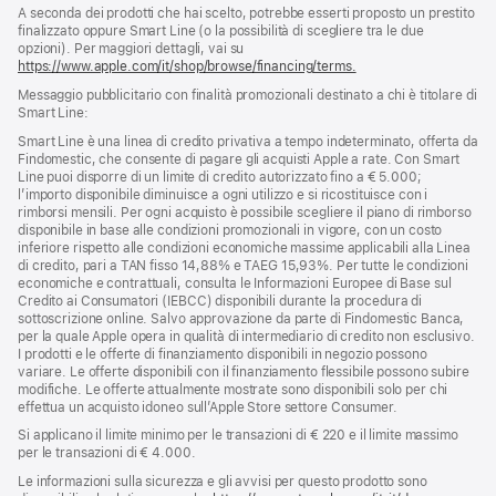
A seconda dei prodotti che hai scelto, potrebbe esserti proposto un prestito
finalizzato oppure Smart Line (o la possibilità di scegliere tra le due
opzioni). Per maggiori dettagli, vai su
https://www.apple.com/it/shop/browse/financing/terms.
Messaggio pubblicitario con finalità promozionali destinato a chi è titolare di
Smart Line:
Smart Line è una linea di credito privativa a tempo indeterminato, offerta da
Findomestic, che consente di pagare gli acquisti Apple a rate. Con Smart
Line puoi disporre di un limite di credito autorizzato fino a € 5.000;
l’importo disponibile diminuisce a ogni utilizzo e si ricostituisce con i
rimborsi mensili. Per ogni acquisto è possibile scegliere il piano di rimborso
disponibile in base alle condizioni promozionali in vigore, con un costo
inferiore rispetto alle condizioni economiche massime applicabili alla Linea
di credito, pari a TAN fisso 14,88% e TAEG 15,93%. Per tutte le condizioni
economiche e contrattuali, consulta le Informazioni Europee di Base sul
Credito ai Consumatori (IEBCC) disponibili durante la procedura di
sottoscrizione online. Salvo approvazione da parte di Findomestic Banca,
per la quale Apple opera in qualità di intermediario di credito non esclusivo.
I prodotti e le offerte di finanziamento disponibili in negozio possono
variare. Le offerte disponibili con il finanziamento flessibile possono subire
modifiche. Le offerte attualmente mostrate sono disponibili solo per chi
effettua un acquisto idoneo sull’Apple Store settore Consumer.
Si applicano il limite minimo per le transazioni di € 220 e il limite massimo
per le transazioni di € 4.000.
Le informazioni sulla sicurezza e gli avvisi per questo prodotto sono