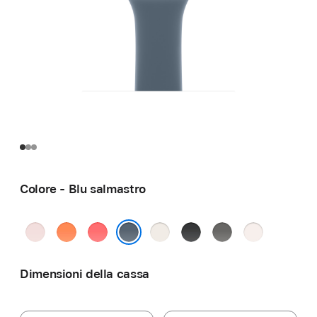
Colore - Blu salmastro
Rosa
Mandarino
Rosa
Galassia
Nero
Grigio
Rosa
chiaro
guava
pietra
fard
Blu salmastro
Dimensioni della cassa