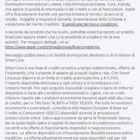
pagina
di
Distribution International Limited, Hollyhill Industrial Estate, Cork, Irlanda,
pagina
che agisce in qualità di intermediario del credito e non di finanziatore. Apple
offre finanziamenti tramite una gamma limitata di fornitori di servizi di
credito. Soggetto a requisiti di idoneità, presentazione della richiesta e
valutazione del merito creditizio.
Si applicano termini e condizioni.
A seconda dei prodotti che hai scelto, potrebbe esserti proposto un prestito
finalizzato oppure Smart Line (o la possibilità di scegliere tra le due
opzioni). Per maggiori dettagli, vai su
https://www.apple.com/it/shop/browse/financing/terms.
Messaggio pubblicitario con finalità promozionali destinato a chi è titolare di
Smart Line:
Smart Line è una linea di credito privativa a tempo indeterminato, offerta da
Findomestic, che consente di pagare gli acquisti Apple a rate. Con Smart
Line puoi disporre di un limite di credito autorizzato fino a € 5.000;
l’importo disponibile diminuisce a ogni utilizzo e si ricostituisce con i
rimborsi mensili. Per ogni acquisto è possibile scegliere il piano di rimborso
disponibile in base alle condizioni promozionali in vigore, con un costo
inferiore rispetto alle condizioni economiche massime applicabili alla Linea
di credito, pari a TAN fisso 14,88% e TAEG 15,93%. Per tutte le condizioni
economiche e contrattuali, consulta le Informazioni Europee di Base sul
Credito ai Consumatori (IEBCC) disponibili durante la procedura di
sottoscrizione online. Salvo approvazione da parte di Findomestic Banca,
per la quale Apple opera in qualità di intermediario di credito non esclusivo.
I prodotti e le offerte di finanziamento disponibili in negozio possono
variare. Le offerte disponibili con il finanziamento flessibile possono subire
modifiche. Le offerte attualmente mostrate sono disponibili solo per chi