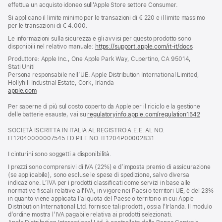
effettua un acquisto idoneo sull’Apple Store settore Consumer.
Si applicano il limite minimo per le transazioni di € 220 e il limite massimo
per le transazioni di € 4.000.
Le informazioni sulla sicurezza e gli avvisi per questo prodotto sono
disponibili nel relativo manuale:
https://support.apple.com/it-it/docs
(si
apre
Produttore: Apple Inc., One Apple Park Way, Cupertino, CA 95014,
una
Stati Uniti
nuova
Persona responsabile nell’UE: Apple Distribution International Limited,
finestra)
Hollyhill Industrial Estate, Cork, Irlanda
apple.com
(si
apre
Per saperne di più sul costo coperto da Apple per il riciclo e la gestione
una
delle batterie esauste, vai su
nuova
regulatoryinfo.apple.com/regulation1542
(si
finestra)
apre
SOCIETÀ ISCRITTA IN ITALIA AL REGISTRO A.E.E. AL NO.
una
IT12040000007545 ED PILE NO. IT1204P00002831
nuova
finestra
I cinturini sono soggetti a disponibilità.
I prezzi sono comprensivi di IVA (22%) e d’imposta premio di assicurazione
(se applicabile), sono escluse le spese di spedizione, salvo diversa
indicazione. L’IVA per i prodotti classificati come servizi in base alle
normative fiscali relative all’IVA, in vigore nei Paesi o territori UE, è del 23%
in quanto viene applicata l’aliquota del Paese o territorio in cui Apple
Distribution International Ltd. fornisce tali prodotti, ossia l’Irlanda. Il modulo
d’ordine mostra l’IVA pagabile relativa ai prodotti selezionati.