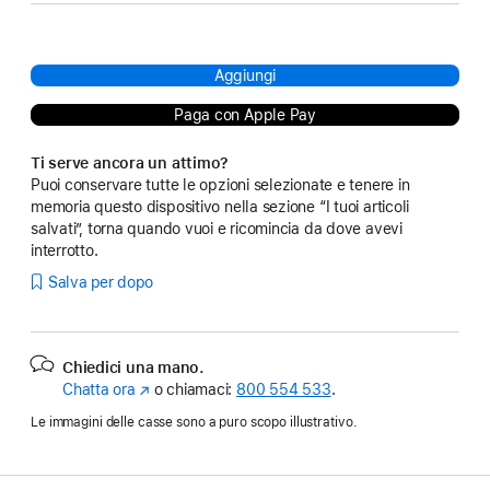
Aggiungi
Paga con Apple Pay
Ti serve ancora un attimo?
Puoi conservare tutte le opzioni selezionate e tenere in
memoria questo dispositivo nella sezione “I tuoi articoli
salvati”, torna quando vuoi e ricomincia da dove avevi
interrotto.
Salva per dopo
Chiedici una mano.
Chatta ora
(Si
o chiamaci:
800 554 533
.
apre
Le immagini delle casse sono a puro scopo illustrativo.
in
una
nuova