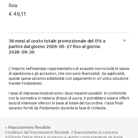
Rata
€ 49,11
36 mesi al costo totale promozionale del 0% a
partire dal giorno
2026-05-27
fino al giorno
2026-09-30
L’importo nell’esempio rappresentativo di acquisto non include le spese
di spedizione e gli accessori, che non sono finanziabili. Se applicabili,
queste spese saranno addebitate con pagamento in un’unica soluzione
tramite Findomestic.
I tassi di interesse mostrati sono i tassi massimi possibili. In conformità
con la normativa in materia di tassi di usura, ti potrebbero essere offerti
tassi di interesse inferiori in base al totale del tuo ordine. I tassi finali
saranno forniti da Findomestic durante la fase di richiesta.
Piè
Note
※
Finanziamento flessibile
a
di
Condizioni del finanziamento flessibile: il finanziamento al consumo
piè
sull’Apple Online Store è promosso e gestito congiuntamente da Apple