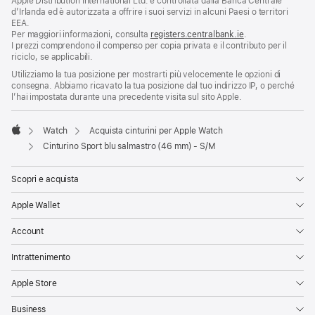
Apple Distribution International Ltd. è controllata dalla Banca Centrale
d’Irlanda ed è autorizzata a offrire i suoi servizi in alcuni Paesi o territori
EEA.
Per maggiori informazioni, consulta
registers.centralbank.ie
.
I prezzi comprendono il compenso per copia privata e il contributo per il
riciclo, se applicabili.
Utilizziamo la tua posizione per mostrarti più velocemente le opzioni di
consegna. Abbiamo ricavato la tua posizione dal tuo indirizzo IP, o perché
l’hai impostata durante una precedente visita sul sito Apple.
Watch
Acquista cinturini per Apple Watch
Apple
Cinturino Sport blu salmastro (46 mm) - S/M
Scopri e acquista
Apple Wallet
Account
Intrattenimento
Apple Store
Business