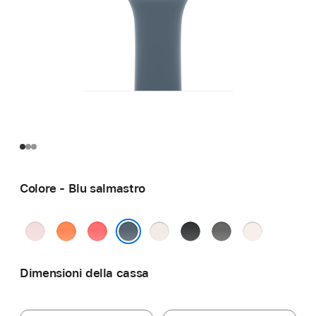
Colore - Blu salmastro
Rosa
Mandarino
Rosa
Galassia
Nero
Grigio
Rosa
chiaro
guava
pietra
fard
Blu salmastro
Dimensioni della cassa