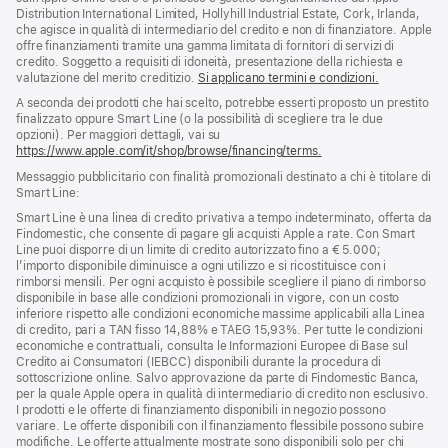
pagina
di
Distribution International Limited, Hollyhill Industrial Estate, Cork, Irlanda,
pagina
che agisce in qualità di intermediario del credito e non di finanziatore. Apple
offre finanziamenti tramite una gamma limitata di fornitori di servizi di
credito. Soggetto a requisiti di idoneità, presentazione della richiesta e
valutazione del merito creditizio.
Si applicano termini e condizioni.
A seconda dei prodotti che hai scelto, potrebbe esserti proposto un prestito
finalizzato oppure Smart Line (o la possibilità di scegliere tra le due
opzioni). Per maggiori dettagli, vai su
https://www.apple.com/it/shop/browse/financing/terms.
Messaggio pubblicitario con finalità promozionali destinato a chi è titolare di
Smart Line:
Smart Line è una linea di credito privativa a tempo indeterminato, offerta da
Findomestic, che consente di pagare gli acquisti Apple a rate. Con Smart
Line puoi disporre di un limite di credito autorizzato fino a € 5.000;
l’importo disponibile diminuisce a ogni utilizzo e si ricostituisce con i
rimborsi mensili. Per ogni acquisto è possibile scegliere il piano di rimborso
disponibile in base alle condizioni promozionali in vigore, con un costo
inferiore rispetto alle condizioni economiche massime applicabili alla Linea
di credito, pari a TAN fisso 14,88% e TAEG 15,93%. Per tutte le condizioni
economiche e contrattuali, consulta le Informazioni Europee di Base sul
Credito ai Consumatori (IEBCC) disponibili durante la procedura di
sottoscrizione online. Salvo approvazione da parte di Findomestic Banca,
per la quale Apple opera in qualità di intermediario di credito non esclusivo.
I prodotti e le offerte di finanziamento disponibili in negozio possono
variare. Le offerte disponibili con il finanziamento flessibile possono subire
modifiche. Le offerte attualmente mostrate sono disponibili solo per chi