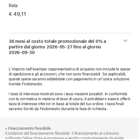
Rata
€ 49,11
36 mesi al costo totale promozionale del 0% a
partire dal giorno
2026-05-27
fino al giorno
2026-09-30
L’importo nell’esempio rappresentativo di acquisto non include le spese
di spedizione e gli accessori, che non sono finanziabili. Se applicabili,
queste spese saranno addebitate con pagamento in un’unica soluzione
tramite Findomestic.
I tassi di interesse mostrati sono i tassi massimi possibili. In conformità
con la normativa in materia di tassi di usura, ti potrebbero essere offerti
tassi di interesse inferiori in base al totale del tuo ordine. I tassi finali
saranno forniti da Findomestic durante la fase di richiesta.
Piè
Note
※
Finanziamento flessibile
a
di
Condizioni del finanziamento flessibile: il finanziamento al consumo
piè
sull’Apple Online Store è promosso e gestito congiuntamente da Apple