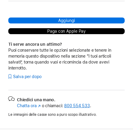
Aggiungi
Paga con Apple Pay
Ti serve ancora un attimo?
Puoi conservare tutte le opzioni selezionate e tenere in
memoria questo dispositivo nella sezione “I tuoi articoli
salvati”, torna quando vuoi e ricomincia da dove avevi
interrotto.
Salva per dopo
Chiedici una mano.
Chatta ora
(Si
o chiamaci:
800 554 533
.
apre
Le immagini delle casse sono a puro scopo illustrativo.
in
una
nuova