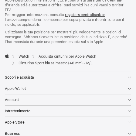
Apple Distribution International Ltd. è controllata dalla Banca Centrale
d’Irlanda ed è autorizzata a offrire i suoi servizi in alcuni Paesi o territori
EEA.
Per maggiori informazioni, consulta
registers.centralbank.ie
.
I prezzi comprendono il compenso per copia privata e il contributo per il
riciclo, se applicabili.
Utilizziamo la tua posizione per mostrarti più velocemente le opzioni di
consegna. Abbiamo ricavato la tua posizione dal tuo indirizzo IP, o perché
l’hai impostata durante una precedente visita sul sito Apple.
Watch
Acquista cinturini per Apple Watch
Apple
Cinturino Sport blu salmastro (46 mm) - M/L
Scopri e acquista
Apple Wallet
Account
Intrattenimento
Apple Store
Business