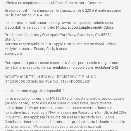
effettua un acquisto idoneo sull’Apple Store settore Consumer.
Si applicano il limite minimo per le transazioni di € 220 e il limite massimo
per le transazioni di € 4.000.
Le informazioni sulla sicurezza e gli avvisi per questo prodotto sono
disponibili nel relativo manuale:
https://support.apple.com/it-it/docs
(si
apre
Produttore: Apple Inc., One Apple Park Way, Cupertino, CA 95014,
una
Stati Uniti
nuova
Persona responsabile nell’UE: Apple Distribution International Limited,
finestra)
Hollyhill Industrial Estate, Cork, Irlanda
apple.com
(si
apre
Per saperne di più sul costo coperto da Apple per il riciclo e la gestione
una
delle batterie esauste, vai su
nuova
regulatoryinfo.apple.com/regulation1542
(si
finestra)
apre
SOCIETÀ ISCRITTA IN ITALIA AL REGISTRO A.E.E. AL NO.
una
IT12040000007545 ED PILE NO. IT1204P00002831
nuova
finestra
I cinturini sono soggetti a disponibilità.
I prezzi sono comprensivi di IVA (22%) e d’imposta premio di assicurazione
(se applicabile), sono escluse le spese di spedizione, salvo diversa
indicazione. L’IVA per i prodotti classificati come servizi in base alle
normative fiscali relative all’IVA, in vigore nei Paesi o territori UE, è del 23%
in quanto viene applicata l’aliquota del Paese o territorio in cui Apple
Distribution International Ltd. fornisce tali prodotti, ossia l’Irlanda. Il modulo
d’ordine mostra l’IVA pagabile relativa ai prodotti selezionati.