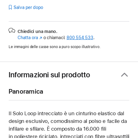
Salva per dopo
Chiedici una mano.
Chatta ora
(Si
o chiamaci:
800 554 533
.
apre
Le immagini delle casse sono a puro scopo illustrativo.
in
una
nuova
finestra)
Informazioni sul prodotto
Panoramica
Il Solo Loop intrecciato è un cinturino elastico dal
design esclusivo, comodissimo al polso e facile da
infilare e sfilare. È composto da 16.000 fili
in poliestere riciclato, intrecciati con fibre ultrasottili