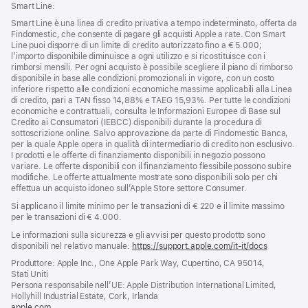
Smart Line:
Smart Line è una linea di credito privativa a tempo indeterminato, offerta da
Findomestic, che consente di pagare gli acquisti Apple a rate. Con Smart
Line puoi disporre di un limite di credito autorizzato fino a € 5.000;
l’importo disponibile diminuisce a ogni utilizzo e si ricostituisce con i
rimborsi mensili. Per ogni acquisto è possibile scegliere il piano di rimborso
disponibile in base alle condizioni promozionali in vigore, con un costo
inferiore rispetto alle condizioni economiche massime applicabili alla Linea
di credito, pari a TAN fisso 14,88% e TAEG 15,93%. Per tutte le condizioni
economiche e contrattuali, consulta le Informazioni Europee di Base sul
Credito ai Consumatori (IEBCC) disponibili durante la procedura di
sottoscrizione online. Salvo approvazione da parte di Findomestic Banca,
per la quale Apple opera in qualità di intermediario di credito non esclusivo.
I prodotti e le offerte di finanziamento disponibili in negozio possono
variare. Le offerte disponibili con il finanziamento flessibile possono subire
modifiche. Le offerte attualmente mostrate sono disponibili solo per chi
effettua un acquisto idoneo sull’Apple Store settore Consumer.
Si applicano il limite minimo per le transazioni di € 220 e il limite massimo
per le transazioni di € 4.000.
Le informazioni sulla sicurezza e gli avvisi per questo prodotto sono
disponibili nel relativo manuale:
https://support.apple.com/it-it/docs
(si
apre
Produttore: Apple Inc., One Apple Park Way, Cupertino, CA 95014,
una
Stati Uniti
nuova
Persona responsabile nell’UE: Apple Distribution International Limited,
finestra)
Hollyhill Industrial Estate, Cork, Irlanda
apple.com
(si