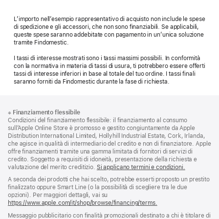
L’importo nell’esempio rappresentativo di acquisto non include le spese
di spedizione e gli accessori, che non sono finanziabili. Se applicabili,
queste spese saranno addebitate con pagamento in un’unica soluzione
tramite Findomestic.
I tassi di interesse mostrati sono i tassi massimi possibili. In conformità
con la normativa in materia di tassi di usura, ti potrebbero essere offerti
tassi di interesse inferiori in base al totale del tuo ordine. I tassi finali
saranno forniti da Findomestic durante la fase di richiesta.
Piè
Note
※
Finanziamento flessibile
a
di
Condizioni del finanziamento flessibile: il finanziamento al consumo
piè
pagina
sull’Apple Online Store è promosso e gestito congiuntamente da Apple
di
Distribution International Limited, Hollyhill Industrial Estate, Cork, Irlanda,
pagina
che agisce in qualità di intermediario del credito e non di finanziatore. Apple
offre finanziamenti tramite una gamma limitata di fornitori di servizi di
credito. Soggetto a requisiti di idoneità, presentazione della richiesta e
valutazione del merito creditizio.
Si applicano termini e condizioni.
A seconda dei prodotti che hai scelto, potrebbe esserti proposto un prestito
finalizzato oppure Smart Line (o la possibilità di scegliere tra le due
opzioni). Per maggiori dettagli, vai su
https://www.apple.com/it/shop/browse/financing/terms.
Messaggio pubblicitario con finalità promozionali destinato a chi è titolare di