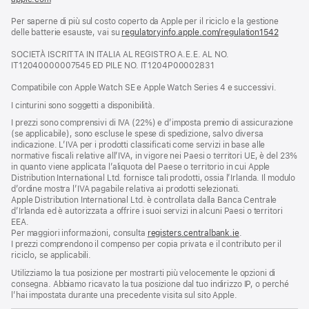
apre
Per saperne di più sul costo coperto da Apple per il riciclo e la gestione
una
delle batterie esauste, vai su
nuova
regulatoryinfo.apple.com/regulation1542
(si
finestra)
apre
SOCIETÀ ISCRITTA IN ITALIA AL REGISTRO A.E.E. AL NO.
una
IT12040000007545 ED PILE NO. IT1204P00002831
nuova
finestra
Compatibile con Apple Watch SE e Apple Watch Series 4 e successivi.
I cinturini sono soggetti a disponibilità.
I prezzi sono comprensivi di IVA (22%) e d’imposta premio di assicurazione
(se applicabile), sono escluse le spese di spedizione, salvo diversa
indicazione. L’IVA per i prodotti classificati come servizi in base alle
normative fiscali relative all’IVA, in vigore nei Paesi o territori UE, è del 23%
in quanto viene applicata l’aliquota del Paese o territorio in cui Apple
Distribution International Ltd. fornisce tali prodotti, ossia l’Irlanda. Il modulo
d’ordine mostra l’IVA pagabile relativa ai prodotti selezionati.
Apple Distribution International Ltd. è controllata dalla Banca Centrale
d’Irlanda ed è autorizzata a offrire i suoi servizi in alcuni Paesi o territori
EEA.
Per maggiori informazioni, consulta
registers.centralbank.ie
.
I prezzi comprendono il compenso per copia privata e il contributo per il
riciclo, se applicabili.
Utilizziamo la tua posizione per mostrarti più velocemente le opzioni di
consegna. Abbiamo ricavato la tua posizione dal tuo indirizzo IP, o perché
l’hai impostata durante una precedente visita sul sito Apple.